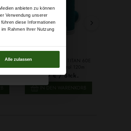
t
 Medien anbieten zu können
hrer Verwendung unserer
 führen diese Informationen
g sichern?
ie im Rahmen Ihrer Nutzung
Alle zulassen
Farbe
Ledergarn Ariadna TITAN 60E
Garn Papat
Farbe 2580 Petrol 120m
We
1,79 € / Stck.
4,7
SCHNELLANSICHT
SCH
RB
IN DEN WARENKORB
IN