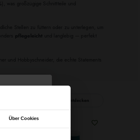
3%), was großzügige Schnittteile und
liche Stellen zu füttern oder zu unterlegen, um
sonders
pflegeleicht
und langlebig — perfekt
igner und Hobbyschneider, die echte Statements
Nähzubehör entdecken
Über Cookies