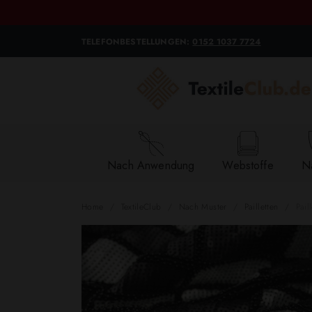
TELEFONBESTELLUNGEN:
0152 1037 7724
Nach Anwendung
Webstoffe
Na
Home
TextileClub
Nach Muster
Pailletten
Pail