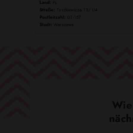
Land:
PL
Straße:
Tyszkiewicza 13/ U4
Postleitzahl:
01-157
Stadt:
Warszawa
Wie 
näch