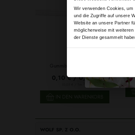
Wir verwenden Cookies, um I
und die Zugriffe auf unsere 
Website an unsere Partner fü
möglicherweise mit weiteren
der Dienste gesammelt habe
Garn
Gummiband 6mm Weiß
F
0,10 € / 0,5 lm
2
(0,03 € / 1m
)
SCHNELLANSICHT
IN DEN WARENKORB
WOLF SP. Z O.O.