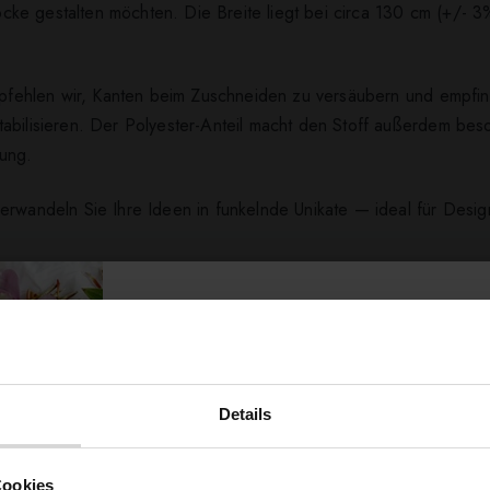
 Röcke gestalten möchten. Die Breite liegt bei circa 130 cm (+/- 
empfehlen wir, Kanten beim Zuschneiden zu versäubern und empfind
tabilisieren. Der Polyester-Anteil macht den Stoff außerdem be
ung.
verwandeln Sie Ihre Ideen in funkelnde Unikate — ideal für Des
ert ...
Details
Möchtest du dir
Cookies