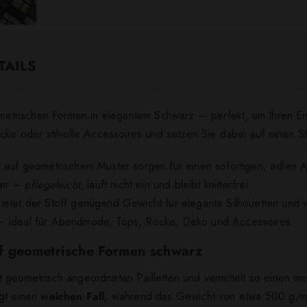
TAILS
eometrischen Formen in elegantem Schwarz — perfekt, um Ihren En
cke oder stilvolle Accessoires und setzen Sie dabei auf einen St
auf geometrischem Muster sorgen für einen sofortigen, edlen Auf
ter –
pflegeleicht
, läuft nicht ein und bleibt knitterfrei.
ietet der Stoff genügend Gewicht für elegante Silhouetten und 
all – ideal für Abendmode, Tops, Röcke, Deko und Accessoires.
toff geometrische Formen schwarz
 geometrisch angeordneten Pailletten und vermittelt so einen m
igt einen
weichen Fall
, während das Gewicht von etwa 500 g/m² 