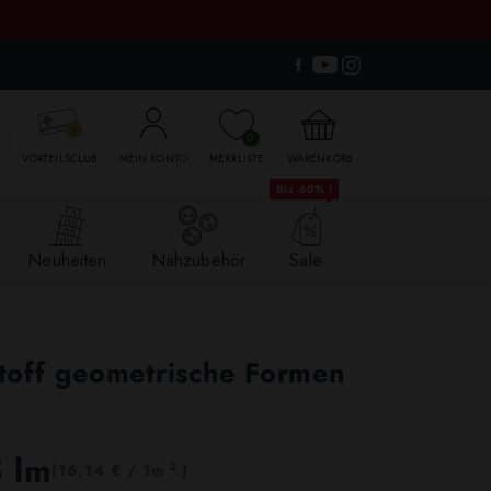

0
VORTEILSCLUB
MEIN KONTO
MERKLISTE
WARENKORB
Bis -60% !
Neuheiten
Nähzubehör
Sale
kstoff geometrische Formen
5 lm
2
(16,14 € / 1m
)