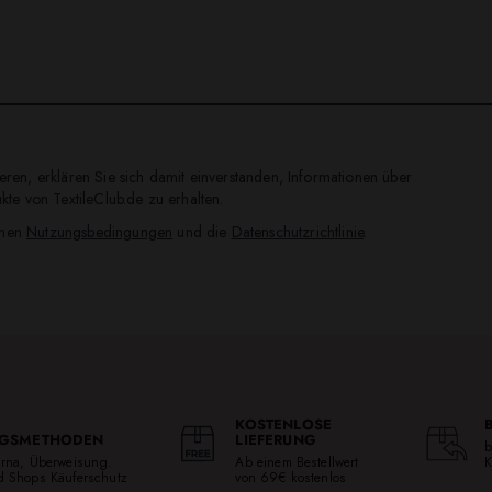
ren, erklären Sie sich damit einverstanden, Informationen über
te von TextileClub.de zu erhalten.
inen
Nutzungsbedingungen
und die
Datenschutzrichtlinie
.
KOSTENLOSE
GSMETHODEN
LIEFERUNG
b
larna, Überweisung.
Ab einem Bestellwert
K
ed Shops Käuferschutz
von 69€ kostenlos