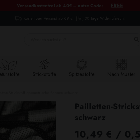
FREE
Versandkostenfrei ab 40€ – nutze Code:
Kostenloser Versand ab 69 €
30 Tage Widerrufsrecht
turstoffe
Strickstoffe
Spitzestoffe
Nach Muster
letten-Strickstoff geometrische Formen schwarz
Pailletten-Stric
schwarz
10,49 €
/ 0,