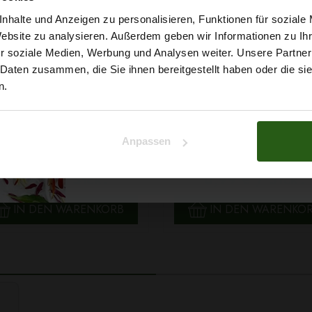
5% Rabat
nhalte und Anzeigen zu personalisieren, Funktionen für soziale
Website zu analysieren. Außerdem geben wir Informationen zu I
r soziale Medien, Werbung und Analysen weiter. Unsere Partner
auf deine erste Bestellun
 Daten zusammen, die Sie ihnen bereitgestellt haben oder die s
n.
Na klar!
Anpassen
 Papatya Ecological Cotton
Faden Ariadna TALIA 120 
Nein, Danke
arbe 706 Hellgelb, 100g
0854 Braunton 200m
2,99 € / Stck.
0,99 € / Stck.
SCHNELLANSICHT
SCHNELLANSICHT
IN DEN WARENKORB
IN DEN WARENKO