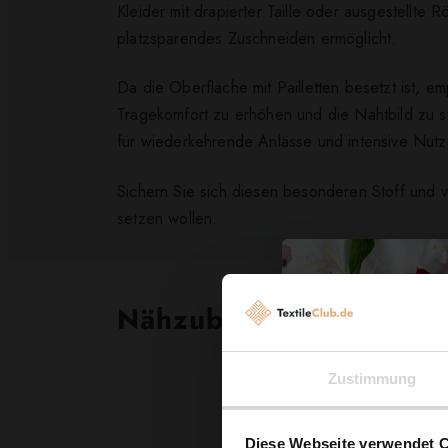
Kleider mit drapierter Taille oder ausgestellte
platzsparendes Zuschneiden ermöglicht.
Da die Oberfläche mit Pailletten besetzt ist, 
Tragekomfort zu erhöhen und die Nahtbild zu s
für wiederkehrende Anlässe und intensive Nutz
Sichern Sie sich diesen besonderen Stoff und 
setzen wollen.
Nähzubehör, das begeist
Zustimmung
Diese Webseite verwendet 