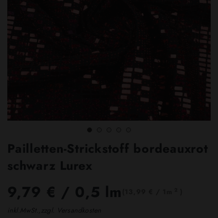
Pailletten-Strickstoff bordeauxrot
schwarz Lurex
9,79 €
/ 0,5 lm
2
(13,99 € / 1m
)
inkl.MwSt.,zzgl. Versandkosten