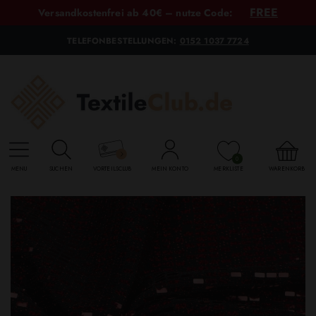
FREE
Versandkostenfrei ab 40€ – nutze Code:
TELEFONBESTELLUNGEN:
0152 1037 7724
0
MENU
SUCHEN
VORTEILSCLUB
MEIN KONTO
MERKLISTE
WARENKORB