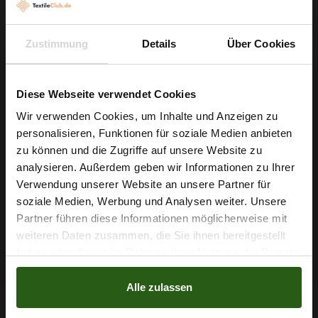
Events. Beim Zuschneiden sollten Sie beachten: Aufgrund der
Pailletten können Kanten leicht ausfransen; versäubern Sie die
Ränder oder arbeiten Sie mit Schrägband/Einlage, um
Zustimmung
Details
Über Cookies
saubere Abschlüsse zu erzielen.
Diese Webseite verwendet Cookies
Warten Sie nicht länger – holen Sie sich diesen hochwertigen
Pailletten-Strickstoff und setzen Sie Ihre nächsten Designideen
Wir verwenden Cookies, um Inhalte und Anzeigen zu
mit glanzvollem Finish in Szene. Bestellen Sie pro Laufmeter
personalisieren, Funktionen für soziale Medien anbieten
Wie wäre es mit
zu können und die Zugriffe auf unsere Website zu
und starten Sie Ihr Projekt noch heute!
5 % Rabatt
analysieren. Außerdem geben wir Informationen zu Ihrer
Verwendung unserer Website an unsere Partner für
auf deine erste Bestellung?
soziale Medien, Werbung und Analysen weiter. Unsere
Nähzubehör, das begeistert ...
Partner führen diese Informationen möglicherweise mit
Na klar!
weiteren Daten zusammen, die Sie ihnen bereitgestellt
haben oder die sie im Rahmen Ihrer Nutzung der Dienste
Nein, Danke
gesammelt haben.
Alle zulassen