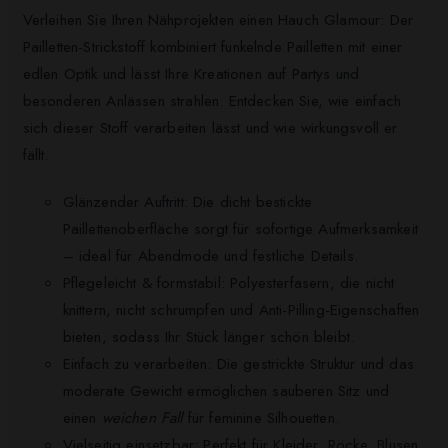
Verleihen Sie Ihren Nähprojekten einen Hauch Glamour: Der
Pailletten-Strickstoff kombiniert funkelnde Pailletten mit einer
edlen Optik und lässt Ihre Kreationen auf Partys und
besonderen Anlässen strahlen. Entdecken Sie, wie einfach
sich dieser Stoff verarbeiten lässt und wie wirkungsvoll er
fällt.
Glänzender Auftritt: Die dicht bestickte
Paillettenoberfläche sorgt für sofortige Aufmerksamkeit
– ideal für Abendmode und festliche Details.
Pflegeleicht & formstabil: Polyesterfasern, die nicht
knittern, nicht schrumpfen und Anti-Pilling-Eigenschaften
bieten, sodass Ihr Stück länger schön bleibt.
Einfach zu verarbeiten: Die gestrickte Struktur und das
moderate Gewicht ermöglichen sauberen Sitz und
einen
weichen Fall
für feminine Silhouetten.
Vielseitig einsetzbar: Perfekt für Kleider, Röcke, Blusen,