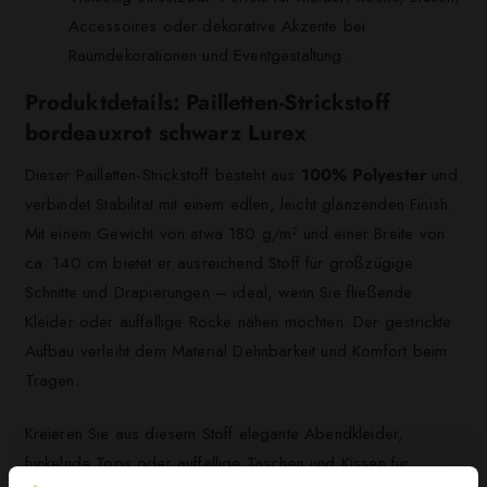
Accessoires oder dekorative Akzente bei
Raumdekorationen und Eventgestaltung.
Produktdetails: Pailletten-Strickstoff
bordeauxrot schwarz Lurex
Dieser Pailletten-Strickstoff besteht aus
100% Polyester
und
verbindet Stabilität mit einem edlen, leicht glänzenden Finish.
Mit einem Gewicht von etwa 180 g/m² und einer Breite von
ca. 140 cm bietet er ausreichend Stoff für großzügige
Schnitte und Drapierungen – ideal, wenn Sie fließende
Kleider oder auffällige Röcke nähen möchten. Der gestrickte
Aufbau verleiht dem Material Dehnbarkeit und Komfort beim
Tragen.
Kreieren Sie aus diesem Stoff elegante Abendkleider,
funkelnde Tops oder auffällige Taschen und Kissen für