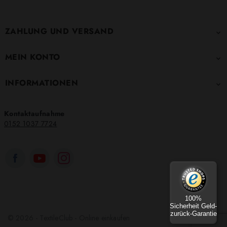
ZAHLUNG UND VERSAND

MEIN KONTO

INFORMATIONEN

Kontaktaufnahme
0152 1037 7724
100%
Sicherheit Geld-
zurück-Garantie
© 2026 - TextileClub - Online einkaufen