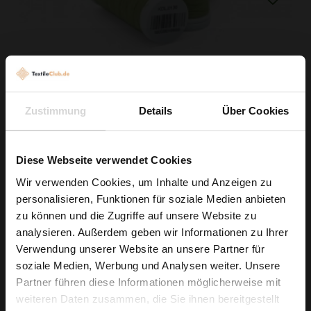
Zustimmung
Details
Über Cookies
Faden Ariadna TALIA 120 Farbe 0130 Hellgrün 200m
Diese Webseite verwendet Cookies
0,99 € / Stck.
Wir verwenden Cookies, um Inhalte und Anzeigen zu
IN DEN WARENKORB
personalisieren, Funktionen für soziale Medien anbieten
Wie wäre es mit
zu können und die Zugriffe auf unsere Website zu
5 % Rabatt
analysieren. Außerdem geben wir Informationen zu Ihrer
Verwendung unserer Website an unsere Partner für
auf deine erste Bestellung?
soziale Medien, Werbung und Analysen weiter. Unsere
Partner führen diese Informationen möglicherweise mit
Na klar!
weiteren Daten zusammen, die Sie ihnen bereitgestellt