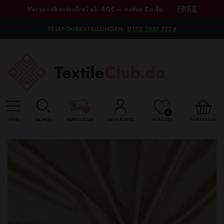
FREE
Versandkostenfrei ab 40€ – nutze Code:
TELEFONBESTELLUNGEN:
0152 1037 7724
0
MENU
SUCHEN
VORTEILSCLUB
MEIN KONTO
MERKLISTE
WARENKORB