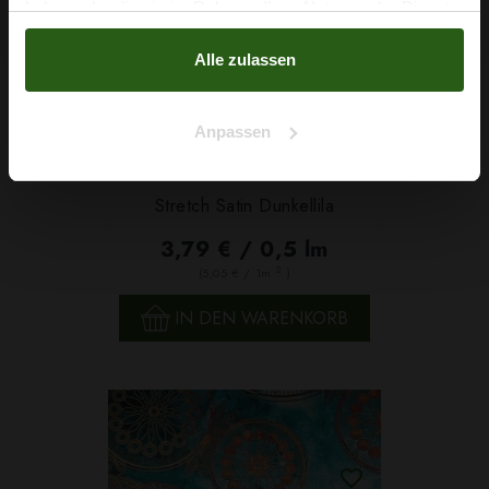
haben oder die sie im Rahmen Ihrer Nutzung der Dienste
Nein, Danke
gesammelt haben.
Alle zulassen
Anpassen
Stretch Satin Dunkellila
3,79 € / 0,5 lm
2
(5,05 € / 1m
)
IN DEN WARENKORB