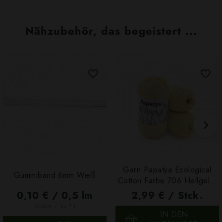
Nähzubehör, das begeistert ...
Garn Papatya Ecological
Gummiband 6mm Weiß
Cotton Farbe 706 Hellgelb,
100g
0,10 € / 0,5 lm
2,99 € / Stck.
2
(0,03 € / 1m
)
IN DEN