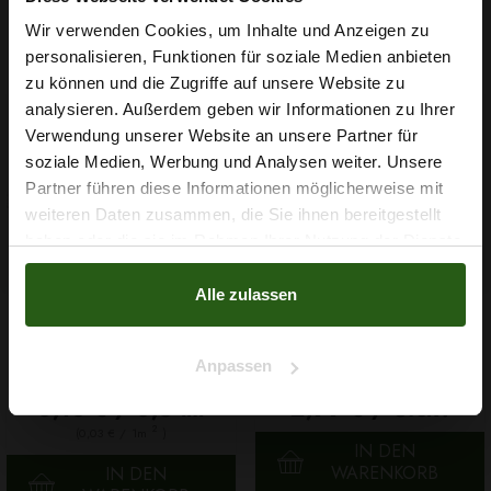
Wir verwenden Cookies, um Inhalte und Anzeigen zu
Nähzubehör, das begeistert ...
personalisieren, Funktionen für soziale Medien anbieten
Wie wäre es mit
zu können und die Zugriffe auf unsere Website zu
5 % Rabatt
analysieren. Außerdem geben wir Informationen zu Ihrer
Verwendung unserer Website an unsere Partner für
auf deine erste Bestellung?
soziale Medien, Werbung und Analysen weiter. Unsere
Partner führen diese Informationen möglicherweise mit
Na klar!
weiteren Daten zusammen, die Sie ihnen bereitgestellt
haben oder die sie im Rahmen Ihrer Nutzung der Dienste
Nein, Danke
gesammelt haben.
Alle zulassen
Garn Papatya Ecological
Gummiband 6mm Weiß
Anpassen
Cotton Farbe 706 Hellgelb,
100g
0,10 € / 0,5 lm
2,99 € / Stck.
2
(0,03 € / 1m
)
IN DEN
WARENKORB
IN DEN