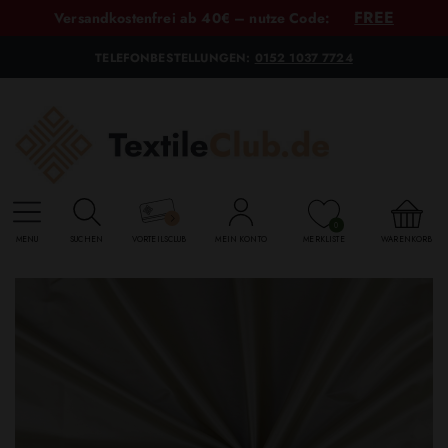
FREE
Versandkostenfrei ab 40€ – nutze Code:
TELEFONBESTELLUNGEN:
0152 1037 7724
0
MENU
SUCHEN
VORTEILSCLUB
MEIN KONTO
MERKLISTE
WARENKORB