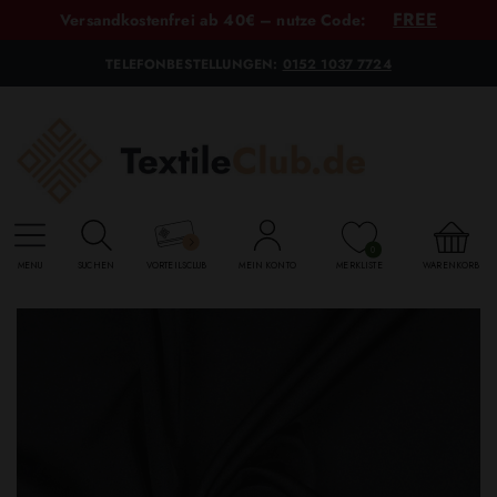
FREE
Versandkostenfrei ab 40€ – nutze Code:
TELEFONBESTELLUNGEN:
0152 1037 7724
0
MENU
SUCHEN
VORTEILSCLUB
MEIN KONTO
MERKLISTE
WARENKORB