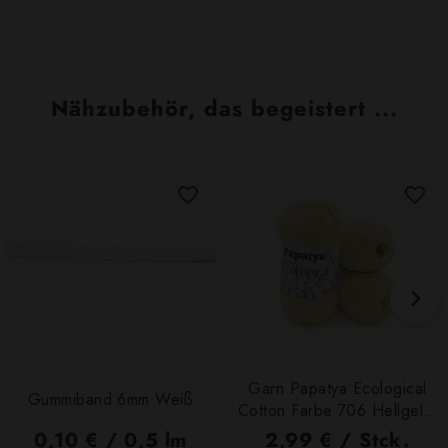
Nähzubehör, das begeistert ...
Garn Papatya Ecological
Gummiband 6mm Weiß
Cotton Farbe 706 Hellgelb,
100g
0,10 € / 0,5 lm
2,99 € / Stck.