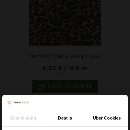
Stretchstoff Barbie Leopard Braun
6,29 € / 0,5 lm
2
(8,39 € / 1m
)
IN DEN WARENKORB
Zustimmung
Details
Über Cookies