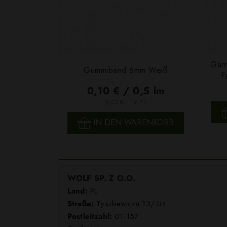
Garn
Gummiband 6mm Weiß
F
0,10 € / 0,5 lm
2
(0,03 € / 1m
)
SCHNELLANSICHT
IN DEN WARENKORB
WOLF SP. Z O.O.
Land:
PL
Straße:
Tyszkiewicza 13/ U4
Postleitzahl:
01-157