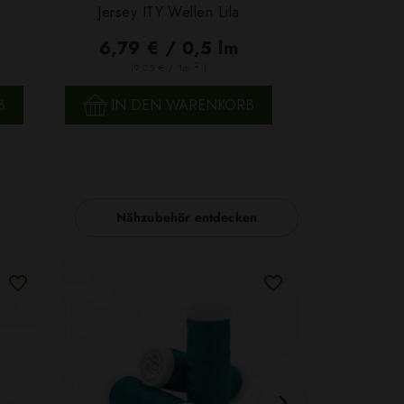
Jersey ITY Wellen Lila
6,79 € / 0,5 lm
2
(9,05 € / 1m
)
SCHNELLANSICHT
B
IN DEN WARENKORB
Nähzubehör entdecken