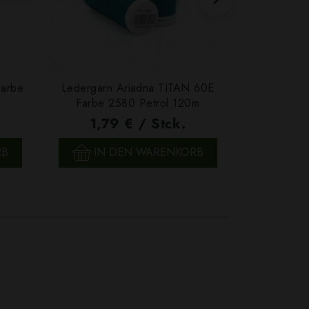
Farbe
Ledergarn Ariadna TITAN 60E
Garn Papat
Farbe 2580 Petrol 120m
We
1,79 € / Stck.
4,7
SCHNELLANSICHT
SCH
RB
IN DEN WARENKORB
IN