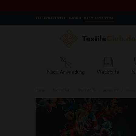
TELEFONBESTELLUNGEN:
0152 1037 7724
Nach Anwendung
Webstoffe
Na
Home
TextileClub
Strickstoffe
Jersey ITY
Jerse