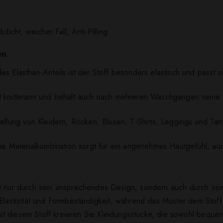
ckdicht, weicher Fall, Anti-Pilling
en
es Elasthan-Anteils ist der Stoff besonders elastisch und passt s
ist knitterarm und behält auch nach mehreren Waschgängen seine
stellung von Kleidern, Röcken, Blusen, T-Shirts, Leggings und Ta
ie Materialkombination sorgt für ein angenehmes Hautgefühl, au
ht nur durch sein ansprechendes Design, sondern auch durch sei
 Elastizität und Formbeständigkeit, während das Muster dem Stof
 diesem Stoff kreieren Sie Kleidungsstücke, die sowohl bequem al