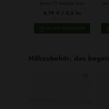
Jersey ITY Mandala Grün
Jer
6,79 € / 0,5 lm
2
(9,05 € / 1m
)
SCHNELLANSICHT
IN DEN WARENKORB
Nähzubehör, das begeist