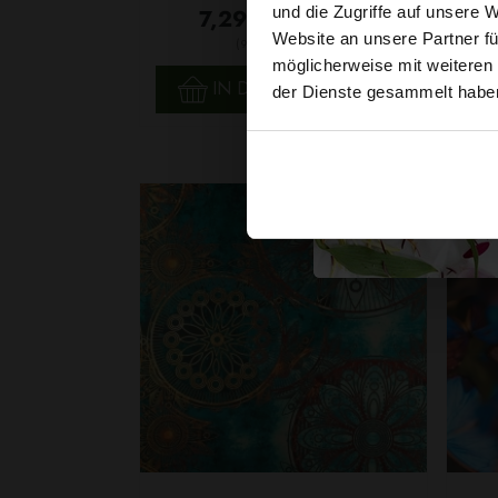
und die Zugriffe auf unsere 
7,29 € / 0,5 lm
Website an unsere Partner fü
2
(9,72 € / 1m
)
möglicherweise mit weiteren
SCHNELLANSICHT
IN DEN WARENKORB
der Dienste gesammelt habe