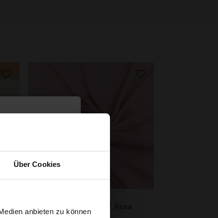
Über Cookies
sches
Glitzer Jersey ITY Rosa
 Medien anbieten zu können