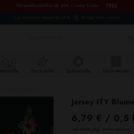
FREE
Versandkostenfrei ab 40€ – nutze Code:
Kostenloser Versand ab 69 €
30 Tage Widerrufsrecht
turstoffe
Strickstoffe
Spitzestoffe
Nach Muster
y ITY Blumen dunkelgrün
Jersey ITY Blum
6,79 €
/ 0,5 
inkl.MwSt.,zzgl. Versandkosten