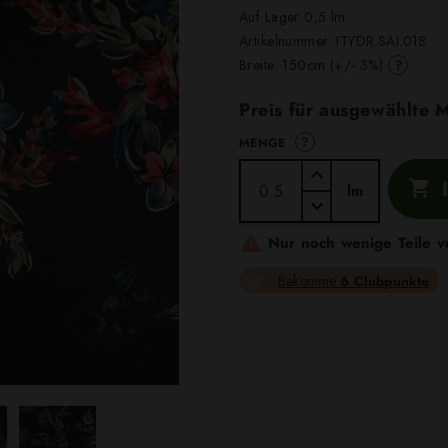
Auf Lager 0,5 lm
Artikelnummer:
ITYDR.SAI.018
?
Breite: 150cm (+/- 3%)
Preis für ausgewählte
?
MENGE

lm

Nur noch wenige Teile v
Bekomme
6 Clubpunkte