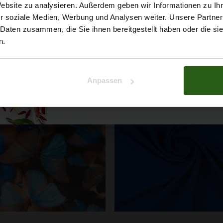
5% Rabat
Website zu analysieren. Außerdem geben wir Informationen zu I
10,49 € / 0,5 lm
4,40 € / 0,5 lm
6,29 € / 0,5 lm
r soziale Medien, Werbung und Analysen weiter. Unsere Partner
2
(13,99 € / 1m
)
auf deine erste Bestellun
2
 Daten zusammen, die Sie ihnen bereitgestellt haben oder die s
(5,87 € / 1m
)
SCHNELLANSICHT
IN DEN WARENKORB
n.
SCHNELLANSICHT
IN DEN WARENKOR
Na klar!
Anpassen
Nein, Danke