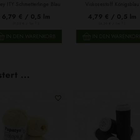
sey ITY Schmetterlinge Blau
Viskosestoff Königsblau
6,79 € / 0,5 lm
4,79 € / 0,5 lm
2
2
(9,05 € / 1m
)
(6,39 € / 1m
)
SCHNELLANSICHT
SCHNELLANSICHT
IN DEN WARENKORB
IN DEN WARENKOR
ert ...