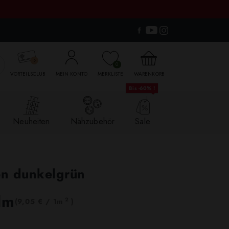

0
VORTEILSCLUB
MEIN KONTO
MERKLISTE
WARENKORB
Bis -60% !
Neuheiten
Nähzubehör
Sale
en dunkelgrün
lm
2
(9,05 € / 1m
)