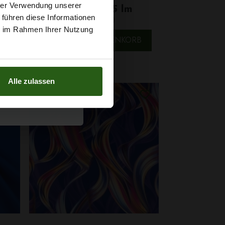
t
hrer Verwendung unserer
7,29 € / 0,5 lm
 führen diese Informationen
2
(9,72 € / 1m
)
g sichern?
ie im Rahmen Ihrer Nutzung
SCHNELLANSICHT
IN DEN WARENKORB
B
Alle zulassen