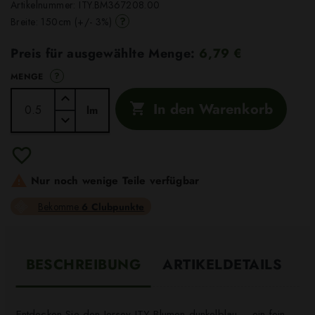
Artikelnummer:
ITY.BM367208.00
?
Breite: 150cm (+/- 3%)
Preis für ausgewählte Menge:
6,79 €
?
MENGE
In den Warenkorb

lm

Nur noch wenige Teile verfügbar
Bekomme
6 Clubpunkte
BESCHREIBUNG
ARTIKELDETAILS
Entdecken Sie den Jersey ITY Blumen dunkelblau – ein fein