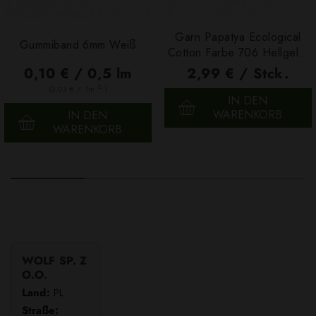
Garn Papatya Ecological
Gummiband 6mm Weiß
Cotton Farbe 706 Hellgelb,
100g
0,10 € / 0,5 lm
2,99 € / Stck.
2
(0,03 € / 1m
)
IN DEN
WARENKORB
IN DEN
WARENKORB
WOLF SP. Z
O.O.
Land:
PL
Straße: