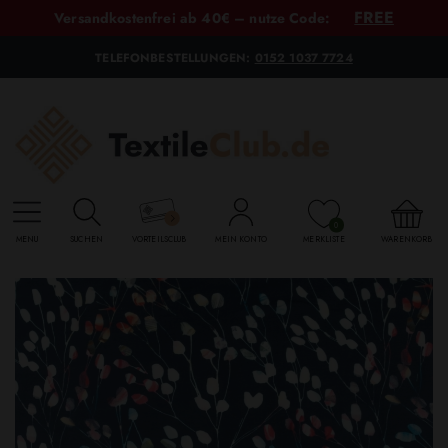
FREE
Versandkostenfrei ab 40€ – nutze Code:
TELEFONBESTELLUNGEN:
0152 1037 7724
0
MENU
SUCHEN
VORTEILSCLUB
MEIN KONTO
MERKLISTE
WARENKORB