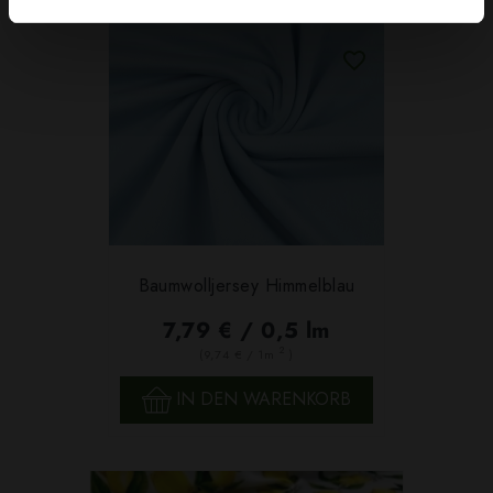
Baumwolljersey Himmelblau
7,79 € / 0,5 lm
2
(9,74 € / 1m
)
IN DEN WARENKORB