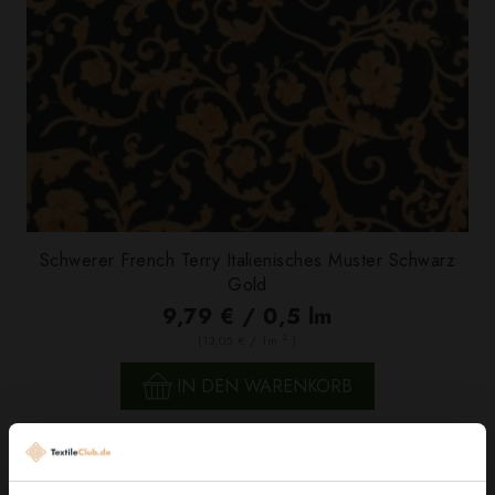
Schwerer French Terry Italienisches Muster Schwarz
Gold
9,79 € / 0,5 lm
2
(13,05 € / 1m
)
IN DEN WARENKORB