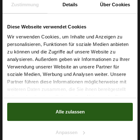
Zustimmung
Details
Über Cookies
Diese Webseite verwendet Cookies
Wir verwenden Cookies, um Inhalte und Anzeigen zu
personalisieren, Funktionen für soziale Medien anbieten
Wie wäre es mit
zu können und die Zugriffe auf unsere Website zu
5 % Rabatt
analysieren. Außerdem geben wir Informationen zu Ihrer
Verwendung unserer Website an unsere Partner für
auf deine erste Bestellung?
soziale Medien, Werbung und Analysen weiter. Unsere
Jersey ITY Blumen Nachtblau
Partner führen diese Informationen möglicherweise mit
Na klar!
weiteren Daten zusammen, die Sie ihnen bereitgestellt
6,79 € / 0,5 lm
haben oder die sie im Rahmen Ihrer Nutzung der Dienste
2
(9,05 € / 1m
)
Nein, Danke
gesammelt haben.
IN DEN WARENKORB
Alle zulassen
Anpassen