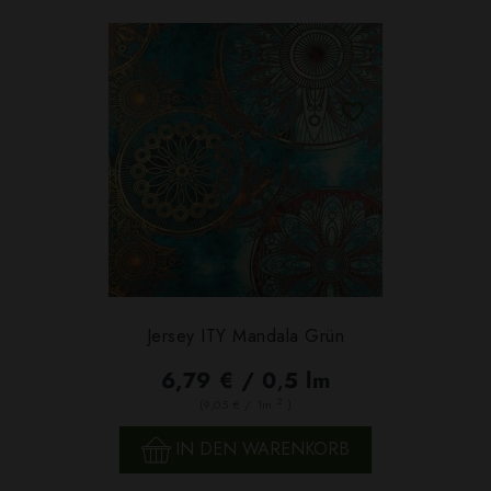
Jersey ITY Mandala Grün
6,79 € / 0,5 lm
2
(9,05 € / 1m
)
IN DEN WARENKORB