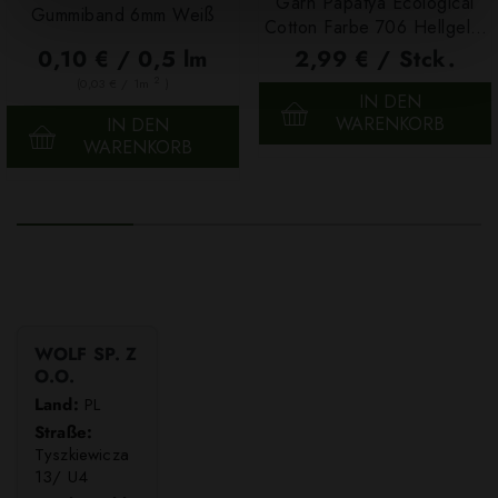
Garn Papatya Ecological
Gummiband 6mm Weiß
Cotton Farbe 706 Hellgelb,
100g
0,10 € / 0,5 lm
2,99 € / Stck.
2
(0,03 € / 1m
)
IN DEN
WARENKORB
IN DEN
WARENKORB
WOLF SP. Z
O.O.
Land:
PL
Straße:
Tyszkiewicza
13/ U4