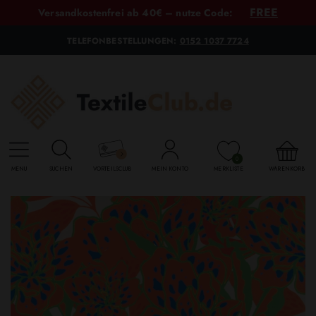
FREE
Versandkostenfrei ab 40€ – nutze Code:
TELEFONBESTELLUNGEN:
0152 1037 7724
0
MENU
SUCHEN
VORTEILSCLUB
MEIN KONTO
MERKLISTE
WARENKORB