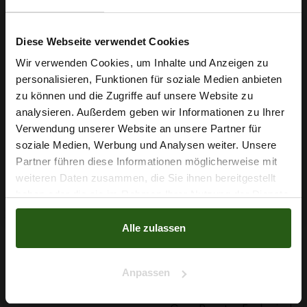
Machen Sie Ihr nächstes Nähprojekt zum Hingucker: Greifen
Sie jetzt zu und verwandeln Sie diesen farbenfrohen Jersey in
Diese Webseite verwendet Cookies
Ihr neues Lieblingsstück.
Wir verwenden Cookies, um Inhalte und Anzeigen zu
personalisieren, Funktionen für soziale Medien anbieten
Wie wäre es mit
zu können und die Zugriffe auf unsere Website zu
5 % Rabatt
Nähzubehör, das begeistert ...
analysieren. Außerdem geben wir Informationen zu Ihrer
Verwendung unserer Website an unsere Partner für
auf deine erste Bestellung?
soziale Medien, Werbung und Analysen weiter. Unsere
Partner führen diese Informationen möglicherweise mit
Na klar!
weiteren Daten zusammen, die Sie ihnen bereitgestellt
haben oder die sie im Rahmen Ihrer Nutzung der Dienste
Nein, Danke
gesammelt haben.
Alle zulassen
Anpassen