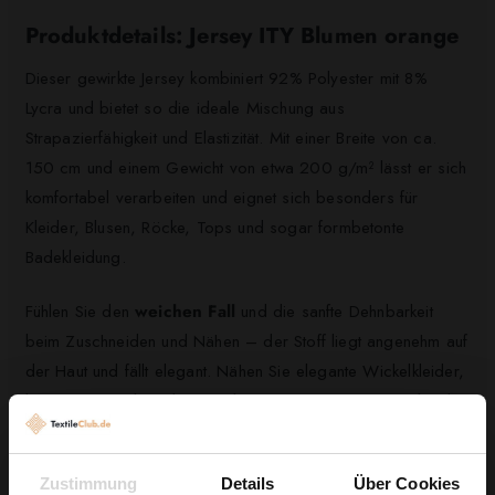
Produktdetails: Jersey ITY Blumen orange
Dieser gewirkte Jersey kombiniert 92% Polyester mit 8%
Lycra und bietet so die ideale Mischung aus
Strapazierfähigkeit und Elastizität. Mit einer Breite von ca.
150 cm und einem Gewicht von etwa 200 g/m² lässt er sich
komfortabel verarbeiten und eignet sich besonders für
Kleider, Blusen, Röcke, Tops und sogar formbetonte
Badekleidung.
Fühlen Sie den
weichen Fall
und die sanfte Dehnbarkeit
beim Zuschneiden und Nähen – der Stoff liegt angenehm auf
der Haut und fällt elegant. Nähen Sie elegante Wickelkleider,
leichte Maxiröcke oder sportliche, anschmiegsame Teile; die
knitterarme Oberfläche und das Anti‑Pilling erhöhen die
Alltagstauglichkeit Ihrer Projekte.
Zustimmung
Details
Über Cookies