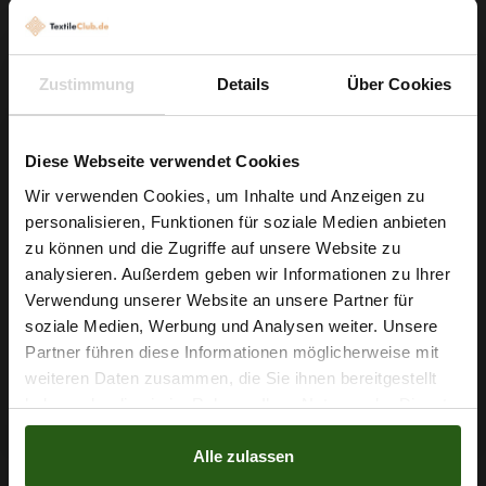
Outfits oder sogar Badeanzüge – das florale Motiv in
kräftigen Farben setzt modische Akzente. Der Stoff ist luftig
genug für leichte Sommerteile, bietet aber auch genug
Zustimmung
Details
Über Cookies
Struktur für raffinierte Drapierungen oder Wickelmodelle.
Greifen Sie zu und lassen Sie Ihrer Kreativität freien Lauf –
Diese Webseite verwendet Cookies
mit dem Kimo Jersey ITY „bunte Blumen“ erschaffen Sie
Wir verwenden Cookies, um Inhalte und Anzeigen zu
Kleidungsstücke, die sowohl bequem als auch ausdrucksstark
personalisieren, Funktionen für soziale Medien anbieten
sind. Bestellen Sie Ihren Meterstoff noch heute und starten Sie
Wie wäre es mit
zu können und die Zugriffe auf unsere Website zu
5 % Rabatt
Ihr nächstes Nähprojekt!
analysieren. Außerdem geben wir Informationen zu Ihrer
Verwendung unserer Website an unsere Partner für
auf deine erste Bestellung?
soziale Medien, Werbung und Analysen weiter. Unsere
Partner führen diese Informationen möglicherweise mit
Na klar!
Nähzubehör, das begeistert ...
weiteren Daten zusammen, die Sie ihnen bereitgestellt
haben oder die sie im Rahmen Ihrer Nutzung der Dienste
Nein, Danke
gesammelt haben.
Alle zulassen