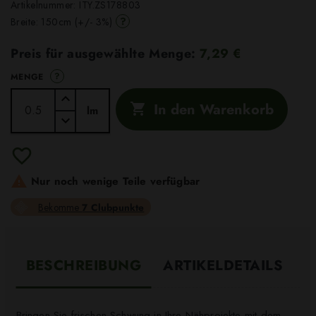
Artikelnummer:
ITY.ZS178803
?
Breite: 150cm (+/- 3%)
Preis für ausgewählte Menge:
7,29 €
?
MENGE
In den Warenkorb

lm

Nur noch wenige Teile verfügbar
Bekomme
7 Clubpunkte
BESCHREIBUNG
ARTIKELDETAILS
Bringen Sie frischen Schwung in Ihre Nähprojekte mit dem