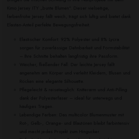
Kimo Jersey ITY „bunte Blumen“. Dieser vielseitige,
farbenfrohe Jersey fällt weich, trägt sich luftig und bietet dank
Elastan-Anteil perfekte Bewegungsfreiheit.
Elastischer Komfort: 92% Polyester und 8% Lycra
sorgen für zuverlässige Dehnbarkeit und Formstabilität
– Ihre Schnitte behalten langfristig ihre Passform.
Weicher, fließender Fall: Der leichte Jersey fällt
angenehm am Körper und verleiht Kleidern, Blusen und
Röcken eine elegante Silhouette.
Pflegeleicht & reisetauglich: Knitterarm und Anti-Pilling
dank der Polyesterfaser – ideal für unterwegs und
häufiges Tragen.
Lebendige Farben: Das multicolor Blumenmuster mit
Rot-, Gelb-, Orange- und Blautönen bleibt farbintensiv
und macht jedes Projekt zum Hingucker.