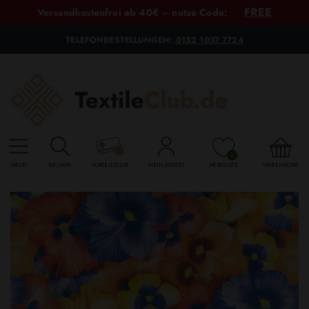
FREE
Versandkostenfrei ab 40€ – nutze Code:
TELEFONBESTELLUNGEN:
0152 1037 7724
0
MENU
SUCHEN
VORTEILSCLUB
MEIN KONTO
MERKLISTE
WARENKORB