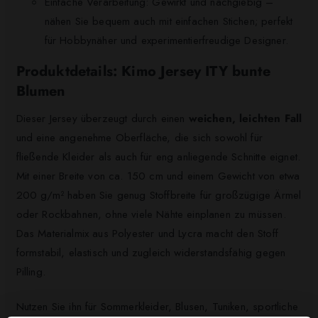
Einfache Verarbeitung: Gewirkt und nachgiebig –
nähen Sie bequem auch mit einfachen Stichen; perfekt
für Hobbynäher und experimentierfreudige Designer.
Produktdetails: Kimo Jersey ITY bunte
Blumen
Dieser Jersey überzeugt durch einen
weichen, leichten Fall
und eine angenehme Oberfläche, die sich sowohl für
fließende Kleider als auch für eng anliegende Schnitte eignet.
Mit einer Breite von ca. 150 cm und einem Gewicht von etwa
200 g/m² haben Sie genug Stoffbreite für großzügige Ärmel
oder Rockbahnen, ohne viele Nähte einplanen zu müssen.
Das Materialmix aus Polyester und Lycra macht den Stoff
formstabil, elastisch und zugleich widerstandsfähig gegen
Pilling.
Nutzen Sie ihn für Sommerkleider, Blusen, Tuniken, sportliche