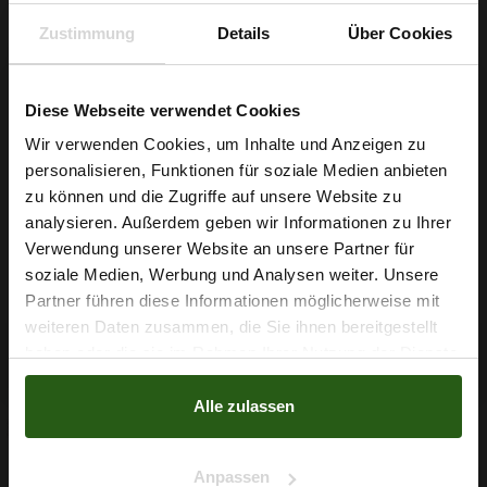
Struktur verleiht jedem Stück einen hochwertigen, textilen
Zustimmung
Details
Über Cookies
Charakter.
Starten Sie jetzt Ihr nächstes Wohlfühl-Projekt und sichern Sie
Diese Webseite verwendet Cookies
sich diesen vielseitigen Strickfleece in Dunkelrosa melange –
Wir verwenden Cookies, um Inhalte und Anzeigen zu
für Ergebnisse, die man fühlt und liebt.
personalisieren, Funktionen für soziale Medien anbieten
Wie wäre es mit
zu können und die Zugriffe auf unsere Website zu
5 % Rabatt
analysieren. Außerdem geben wir Informationen zu Ihrer
Verwendung unserer Website an unsere Partner für
auf deine erste Bestellung?
Nähzubehör, das begeistert ...
soziale Medien, Werbung und Analysen weiter. Unsere
Partner führen diese Informationen möglicherweise mit
Na klar!
weiteren Daten zusammen, die Sie ihnen bereitgestellt
haben oder die sie im Rahmen Ihrer Nutzung der Dienste
Nein, Danke
gesammelt haben.
Alle zulassen
Anpassen