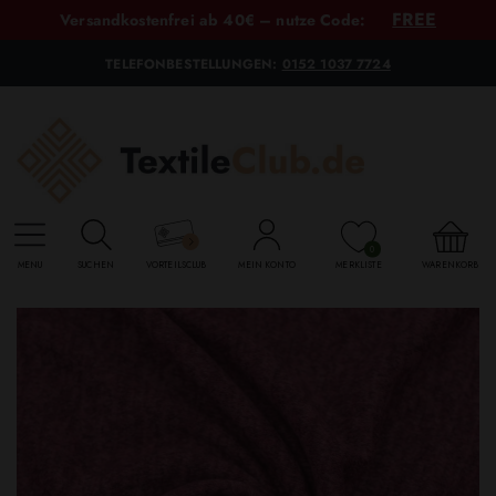
FREE
Versandkostenfrei ab 40€ – nutze Code:
TELEFONBESTELLUNGEN:
0152 1037 7724
0
MENU
SUCHEN
VORTEILSCLUB
MEIN KONTO
MERKLISTE
WARENKORB