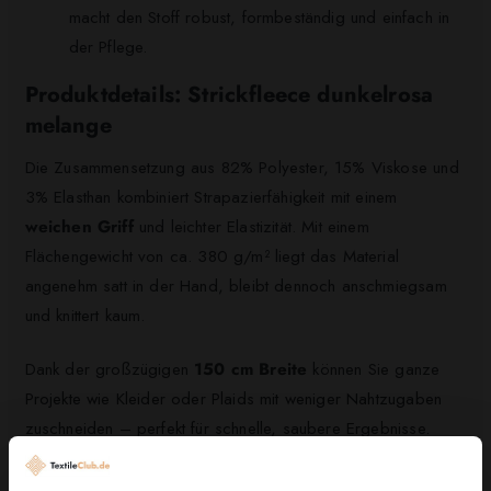
macht den Stoff robust, formbeständig und einfach in
der Pflege.
Produktdetails: Strickfleece dunkelrosa
melange
Die Zusammensetzung aus 82% Polyester, 15% Viskose und
3% Elasthan kombiniert Strapazierfähigkeit mit einem
weichen Griff
und leichter Elastizität. Mit einem
Flächengewicht von ca. 380 g/m² liegt das Material
angenehm satt in der Hand, bleibt dennoch anschmiegsam
und knittert kaum.
Dank der großzügigen
150 cm Breite
können Sie ganze
Projekte wie Kleider oder Plaids mit weniger Nahtzugaben
zuschneiden – perfekt für schnelle, saubere Ergebnisse.
Kreieren Sie daraus kuschelige Pullover, lässige Hoodies,
dekorative Kissen oder ein warmes Plaid; die melange