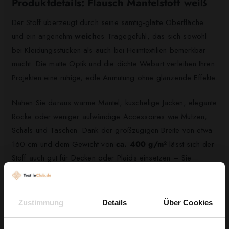
Produktdetails: Flausch Mantelstoff weiß
Der Stoff überzeugt durch seine samtig-glatte Oberfläche
und ein angenehm
weich
es Tragegefühl, das sich sowohl
bei Kleidungsstücken als auch bei Heimtextilien bemerkbar
macht. Die matte Optik und die dichte Webart verleihen Ihren
Projekten eine ruhige, edle Anmutung ohne glänzende Effekte.
Nähen Sie daraus warme Mäntel, kuschelige Jacken, elegante
Röcke oder weniger aufwändige Accessoires wie Mützen,
Schals und Taschen. Dank der großzügigen Breite von etwa
160 cm und dem Gewicht von
ca. 400 g/m²
lässt sich der
Stoff auch gut für Decken oder Plaids einsetzen – Sie
profitieren von wenig Verschnitt und stabilen Schnittkanten.
Wählen Sie jetzt Ihren Laufmeter Flausch Mantelstoff weiß und
Zustimmung
Details
Über Cookies
starten Sie Ihr nächstes Lieblingsprojekt – für Ergebnisse, die
man sieht und fühlt.