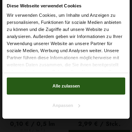
Diese Webseite verwendet Cookies
Wir verwenden Cookies, um Inhalte und Anzeigen zu
personalisieren, Funktionen für soziale Medien anbieten
Nähzubehör, das begeistert ...
Wie wäre es mit
zu können und die Zugriffe auf unsere Website zu
5 % Rabatt
analysieren. Außerdem geben wir Informationen zu Ihrer
Verwendung unserer Website an unsere Partner für
auf deine erste Bestellung?
soziale Medien, Werbung und Analysen weiter. Unsere
Partner führen diese Informationen möglicherweise mit
Na klar!
weiteren Daten zusammen, die Sie ihnen bereitgestellt
haben oder die sie im Rahmen Ihrer Nutzung der Dienste
Nein, Danke
gesammelt haben.
Alle zulassen
Anpassen
Garn Papatya Ecological
Gummiband 6mm Weiß
Cotton Farbe 706 Hellgelb,
100g
0,10 € / 0,5 lm
2,99 € / Stck.
2
(0,03 € / 1m
)