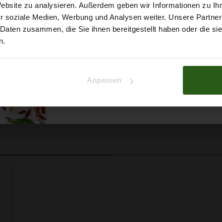
5% Rabat
Website zu analysieren. Außerdem geben wir Informationen zu I
r soziale Medien, Werbung und Analysen weiter. Unsere Partner
auf deine erste Bestellun
 Daten zusammen, die Sie ihnen bereitgestellt haben oder die s
n.
 Papatya Ecological Cotton
Faden Ariadna TALIA 120 
Na klar!
arbe 706 Hellgelb, 100g
0854 Braunton 200m
Anpassen
2,99 € / Stck.
0,99 € / Stck.
Nein, Danke
SCHNELLANSICHT
SCHNELLANSICHT
IN DEN WARENKORB
IN DEN WARENKO