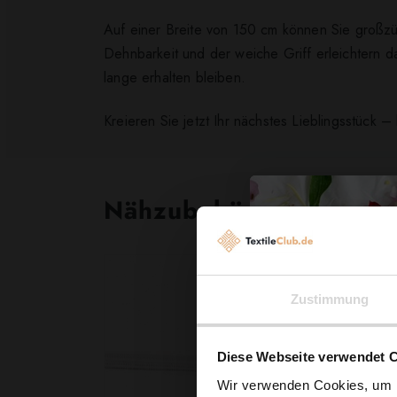
Auf einer Breite von 150 cm können Sie großzü
Dehnbarkeit und der weiche Griff erleichtern 
lange erhalten bleiben.
Kreieren Sie jetzt Ihr nächstes Lieblingsstück 
Nähzubehör, das begeist
Zustimmung
Diese Webseite verwendet 
Wir verwenden Cookies, um I