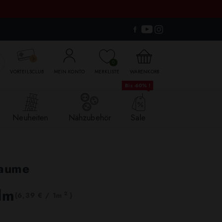

0
VORTEILSCLUB
MEIN KONTO
MERKLISTE
WARENKORB
Bis -60% !
Neuheiten
Nähzubehör
Sale
laume
lm
2
(6,39 € / 1m
)