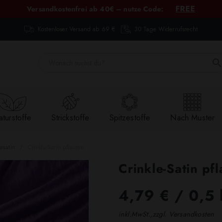
FREE
Versandkostenfrei ab 40€ – nutze Code:
Kostenloser Versand ab 69 €
30 Tage Widerrufsrecht
turstoffe
Strickstoffe
Spitzestoffe
Nach Muster
esatin
Crinkle-Satin pflaume
Crinkle-Satin pf
4,79 €
/ 0,5 
inkl.MwSt.,zzgl. Versandkosten