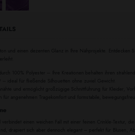
TAILS
enton und einen dezenten Glanz in Ihre Nähprojekte. Entdecken 
rleiht.
durch 100% Polyester – Ihre Kreationen behalten ihren strahlen
 – ideal für fließende Silhouetten ohne zuviel Gewicht.
nähte und ermöglicht großzügige Schnittführung für Kleider, V
en für angenehmen Tragekomfort und formstabile, bewegungsfreun
ume
 verbindet einen weichen Fall mit einer feinen Crinkle-Textur, di
 Hand, drapiert sich aber dennoch elegant – perfekt für Blusen, 