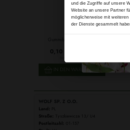
und die Zugriffe auf unsere 
Website an unsere Partner fü
möglicherweise mit weiteren
der Dienste gesammelt habe
Garn
Gummiband 6mm Weiß
F
0,10 € / 0,5 lm
2
(0,03 € / 1m
)
SCHNELLANSICHT
IN DEN WARENKORB
WOLF SP. Z O.O.
Land:
PL
Straße:
Tyszkiewicza 13/ U4
Postleitzahl:
01-157