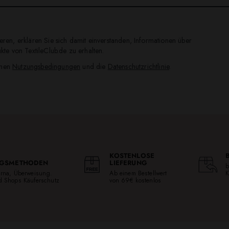
ren, erklären Sie sich damit einverstanden, Informationen über
te von TextileClub.de zu erhalten.
inen
Nutzungsbedingungen
und die
Datenschutzrichtlinie
.
KOSTENLOSE
GSMETHODEN
LIEFERUNG
b
larna, Überweisung.
Ab einem Bestellwert
K
ed Shops Käuferschutz
von 69€ kostenlos