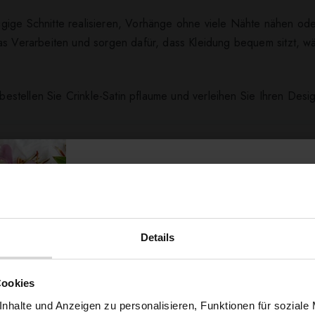
gige Schnitte realisieren, Vorhänge ohne viele Nähte nähen ode
das Verarbeiten und sorgen dafür, dass Kleidung bequem sitzt, 
– bestellen Sie Crinkle-Satin pflaume und verleihen Sie Ihren De
ert ...
Details
Möchtest du dir
Cookies
nhalte und Anzeigen zu personalisieren, Funktionen für soziale