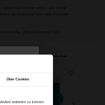
r dekorative Akzente setzen. Die leichte
während die Farbe und Form dank Polyester
signs eine edle, pflaumenfarbene Note.
Nähzubehör entdecken
Über Cookies
 Medien anbieten zu können