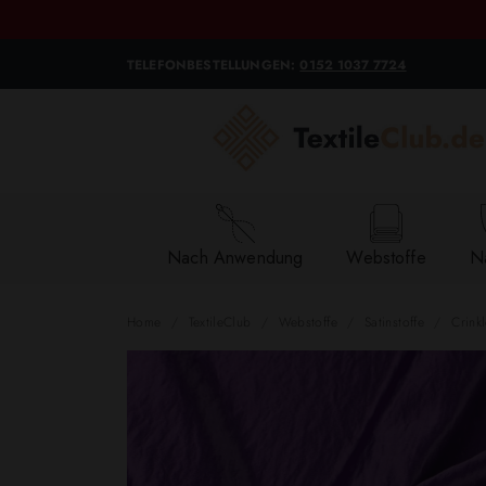
TELEFONBESTELLUNGEN:
0152 1037 7724
Nach Anwendung
Webstoffe
Na
Home
TextileClub
Webstoffe
Satinstoffe
Crinkl