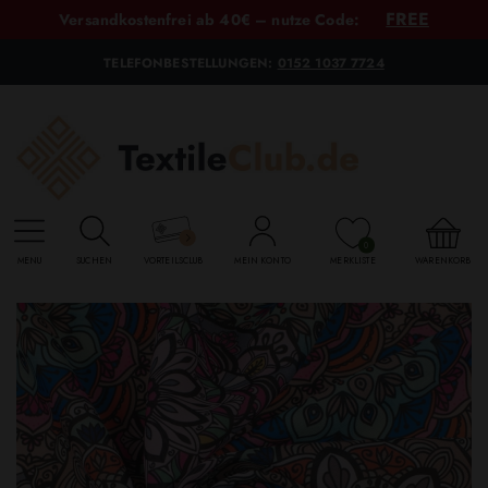
FREE
Versandkostenfrei ab 40€ – nutze Code:
TELEFONBESTELLUNGEN:
0152 1037 7724
0
MENU
SUCHEN
VORTEILSCLUB
MEIN KONTO
MERKLISTE
WARENKORB