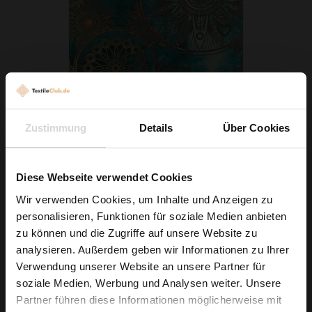
Zustimmung
Details
Über Cookies
Jersey ITY Mandala Grün
Diese Webseite verwendet Cookies
6,79 € / 0,5 lm
Wir verwenden Cookies, um Inhalte und Anzeigen zu
personalisieren, Funktionen für soziale Medien anbieten
2
(9,05 € / 1m
)
Wie wäre es mit
zu können und die Zugriffe auf unsere Website zu
IN DEN WARENKORB
5 % Rabatt
analysieren. Außerdem geben wir Informationen zu Ihrer
Verwendung unserer Website an unsere Partner für
auf deine erste Bestellung?
soziale Medien, Werbung und Analysen weiter. Unsere
Partner führen diese Informationen möglicherweise mit
Na klar!