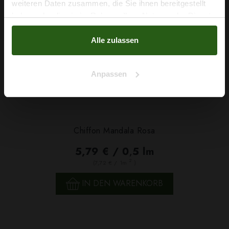
weiteren Daten zusammen, die Sie ihnen bereitgestellt
haben oder die sie im Rahmen Ihrer Nutzung der Dienste
Nein, Danke
gesammelt haben.
Alle zulassen
Anpassen
Chiffon Mandala Rosa
5,79 € / 0,5 lm
2
(7,72 € / 1m
)
IN DEN WARENKORB