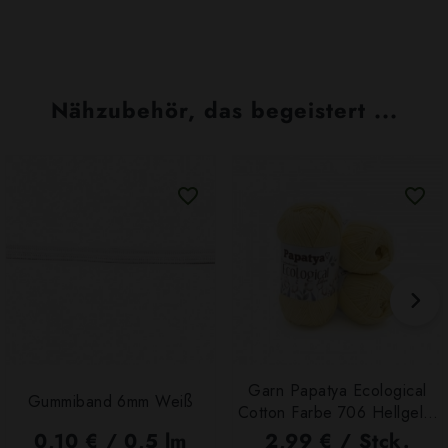
Nähzubehör, das begeistert ...
Garn Papatya Ecological
Gummiband 6mm Weiß
Cotton Farbe 706 Hellgelb,
100g
0,10 € / 0,5 lm
2,99 € / Stck.