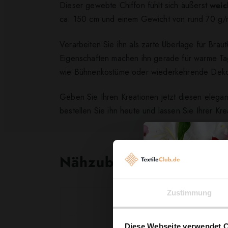
Dieser gewebte Chiffon fühlt sich äußerst
weic
ca. 150 cm und einem Gewicht von rund 70 g/m²
Verarbeiten Sie ihn als zarte Überlage für Brau
Eigenschaften machen ihn gerade für warme Tage
wie Bühnenkostüme oder wiederkehrende Deko
Geben Sie Ihren Kreationen jetzt diesen elega
bestellen Sie ihn heute und lassen Sie Ihrer Kreat
Nähzubehör, das begeist
Zustimmung
Diese Webseite verwendet 