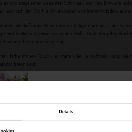
h
an und zeigt einen dezenten Schimmer, der Ihre Entwürfe sofort 
 lässt sich der Stoff leicht drapieren und bietet trotzdem au
tkleider, als fließende Bluse oder als luftige Gardine – der halb
 und festliche Anlässe zur ersten Wahl. Dank der pflegeleichten
-Elemente besonders langlebig.
nten, farbenfrohen Touch und starten Sie Ihr nächstes Nähproje
ivität freien Lauf.
ert ...
Details
Möchtest du dir
Cookies