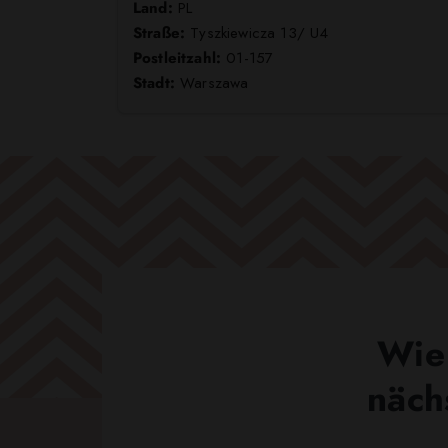
Land:
PL
Straße:
Tyszkiewicza 13/ U4
Postleitzahl:
01-157
Stadt:
Warszawa
Wie 
näch