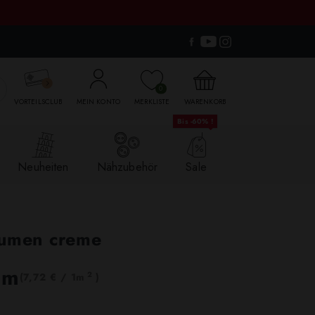

0
VORTEILSCLUB
MEIN KONTO
MERKLISTE
WARENKORB
Bis -60% !
Neuheiten
Nähzubehör
Sale
lumen creme
lm
2
(7,72 € / 1m
)