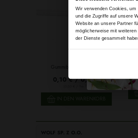
Wir verwenden Cookies, um I
und die Zugriffe auf unsere 
Website an unsere Partner fü
möglicherweise mit weiteren
der Dienste gesammelt habe
Garn
Gummiband 6mm Weiß
F
0,10 € / 0,5 lm
2
(0,03 € / 1m
)
SCHNELLANSICHT
IN DEN WARENKORB
WOLF SP. Z O.O.