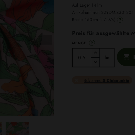
Auf Lager 14 lm
Artikelnummer:
SZYDM.ZS01204
?
Breite: 150cm (+/- 3%)
Preis für ausgewählte
?
MENGE

lm
Bekomme
5 Clubpunkte