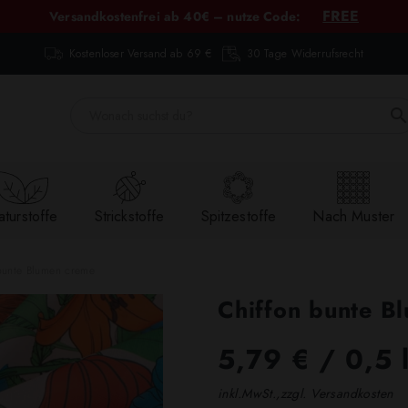
FREE
Versandkostenfrei ab 40€ – nutze Code:
Kostenloser Versand ab 69 €
30 Tage Widerrufsrecht
turstoffe
Strickstoffe
Spitzestoffe
Nach Muster
bunte Blumen creme
Chiffon bunte B
5,79 €
/ 0,5 
inkl.MwSt.,zzgl. Versandkosten