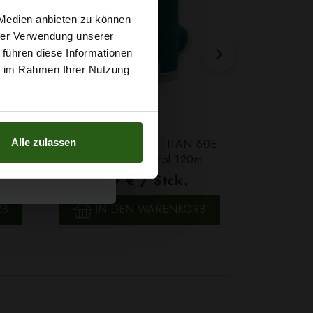
t
 Medien anbieten zu können
hrer Verwendung unserer
 führen diese Informationen
g sichern?
ie im Rahmen Ihrer Nutzung
Alle zulassen
Farbe
Ledergarn Ariadna TITAN 60E
Garn Papat
Farbe 2580 Petrol 120m
We
1,79 € / Stck.
4,7
SCHNELLANSICHT
SCH
RB
IN DEN WARENKORB
IN