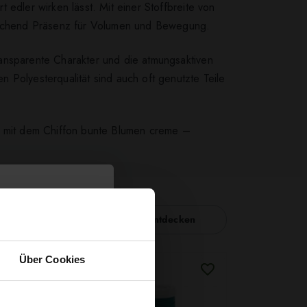
edler wirken lässt. Mit einer Stoffbreite von
sreichend Präsenz für Volumen und Bewegung.
transparente Charakter und die atmungsaktiven
 Polyesterqualität sind auch oft genutzte Teile
kt mit dem Chiffon bunte Blumen creme –
Nähzubehör entdecken
Über Cookies