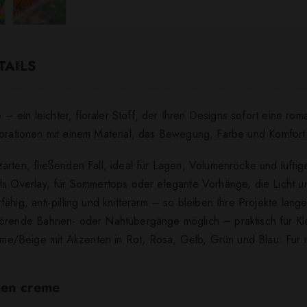
TAILS
ein leichter, floraler Stoff, der Ihren Designs sofort eine roma
korationen mit einem Material, das Bewegung, Farbe und Komfort 
arten, fließenden Fall, ideal für Lagen, Volumenröcke und luftig
als Overlay, für Sommertops oder elegante Vorhänge, die Licht u
ähig, anti-pilling und knitterarm – so bleiben Ihre Projekte lang
störende Bahnen- oder Nahtübergänge möglich – praktisch für K
e/Beige mit Akzenten in Rot, Rosa, Gelb, Grün und Blau: Für ro
men creme