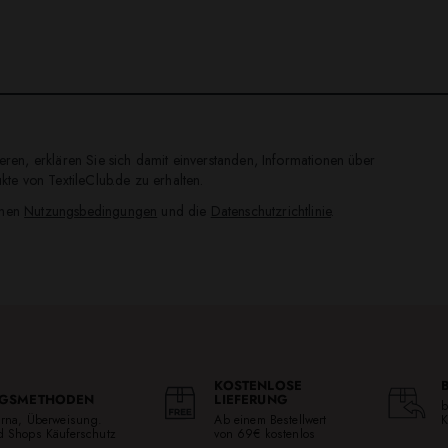
ren, erklären Sie sich damit einverstanden, Informationen über
te von TextileClub.de zu erhalten.
inen
Nutzungsbedingungen
und die
Datenschutzrichtlinie
.
KOSTENLOSE
GSMETHODEN
LIEFERUNG
b
larna, Überweisung.
Ab einem Bestellwert
K
ed Shops Käuferschutz
von 69€ kostenlos