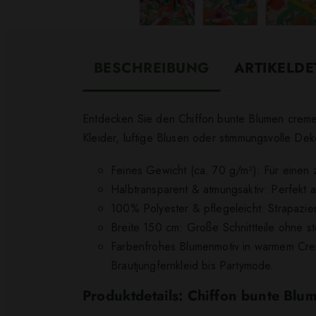
BESCHREIBUNG
ARTIKELDE
Entdecken Sie den Chiffon bunte Blumen creme – 
Kleider, luftige Blusen oder stimmungsvolle De
Feines Gewicht (ca. 70 g/m²): Für einen z
Halbtransparent & atmungsaktiv: Perfekt 
100% Polyester & pflegeleicht: Strapazierf
Breite 150 cm: Große Schnittteile ohne 
Farbenfrohes Blumenmotiv in warmem Crem
Brautjungfernkleid bis Partymode.
Produktdetails: Chiffon bunte Blu