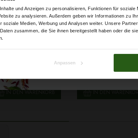
5% Rabat
nhalte und Anzeigen zu personalisieren, Funktionen für soziale
Website zu analysieren. Außerdem geben wir Informationen zu I
r soziale Medien, Werbung und Analysen weiter. Unsere Partner
auf deine erste Bestellun
 Daten zusammen, die Sie ihnen bereitgestellt haben oder die s
n.
Na klar!
Anpassen
 Papatya Ecological Cotton
Faden Ariadna TALIA 120 
Nein, Danke
arbe 706 Hellgelb, 100g
0854 Braunton 200m
2,99 € / Stck.
0,99 € / Stck.
SCHNELLANSICHT
SCHNELLANSICHT
IN DEN WARENKORB
IN DEN WARENKO