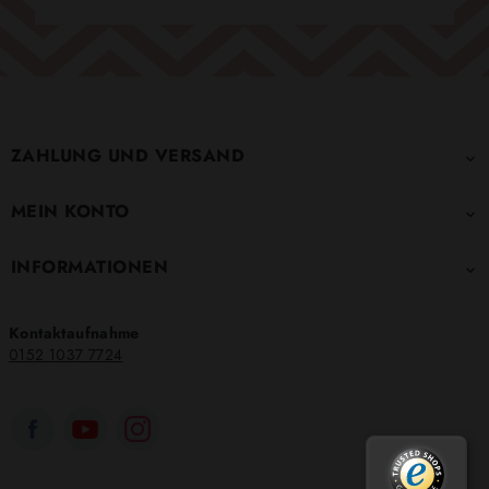
ZAHLUNG UND VERSAND

MEIN KONTO

INFORMATIONEN

Kontaktaufnahme
0152 1037 7724