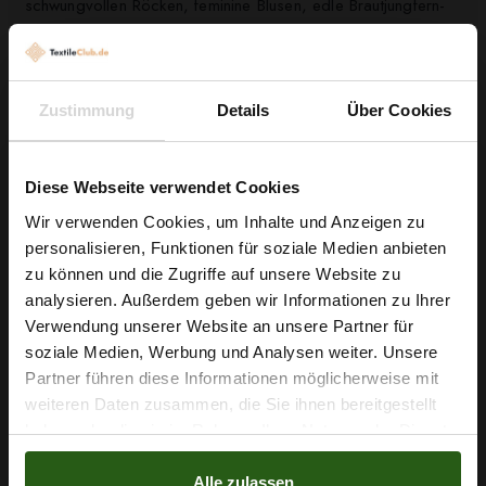
schwungvollen Röcken, feminine Blusen, edle Brautjungfern-
Elemente oder als atmosphärische Raumdeko und Vorhänge.
Seine Kombinationsstärke mit Unterstoffen oder Futter eröffnet
zahlreiche Designvariationen; schneiden Sie großzügig bei
Zustimmung
Details
Über Cookies
150 cm Stoffbreite und spielen Sie mit Transparenzstufen für
subtile Looks. Der feine Schimmer und der
fließende Fall
sorgen für bewegte, elegante Silhouetten.
Diese Webseite verwendet Cookies
Wir verwenden Cookies, um Inhalte und Anzeigen zu
Starten Sie jetzt Ihr nächstes Projekt und verleihen Sie Ihren
personalisieren, Funktionen für soziale Medien anbieten
Entwürfen mit diesem Chiffon Stoff eine feminine,
Wie wäre es mit
zu können und die Zugriffe auf unsere Website zu
leichtgewichtige Note — bestellen Sie noch heute und legen
5 % Rabatt
analysieren. Außerdem geben wir Informationen zu Ihrer
Sie los.
Verwendung unserer Website an unsere Partner für
auf deine erste Bestellung?
soziale Medien, Werbung und Analysen weiter. Unsere
Partner führen diese Informationen möglicherweise mit
Na klar!
weiteren Daten zusammen, die Sie ihnen bereitgestellt
Nähzubehör, das begeistert ...
haben oder die sie im Rahmen Ihrer Nutzung der Dienste
Nein, Danke
gesammelt haben.
Alle zulassen