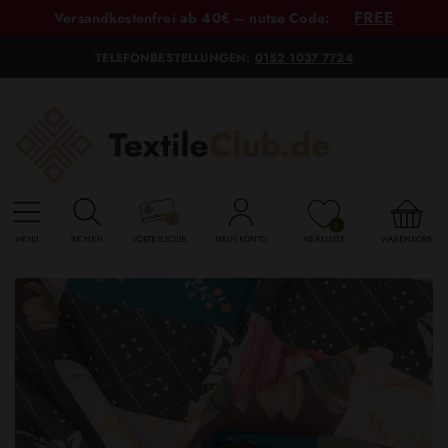
FREE
Versandkostenfrei ab 40€ – nutze Code:
TELEFONBESTELLUNGEN:
0152 1037 7724
0
MENU
SUCHEN
VORTEILSCLUB
MEIN KONTO
MERKLISTE
WARENKORB