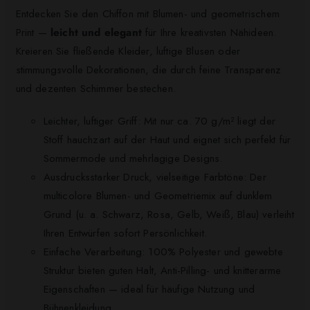
Entdecken Sie den Chiffon mit Blumen- und geometrischem
Print —
leicht und elegant
für Ihre kreativsten Nähideen.
Kreieren Sie fließende Kleider, luftige Blusen oder
stimmungsvolle Dekorationen, die durch feine Transparenz
und dezenten Schimmer bestechen.
Leichter, luftiger Griff: Mit nur ca. 70 g/m² liegt der
Stoff hauchzart auf der Haut und eignet sich perfekt für
Sommermode und mehrlagige Designs.
Ausdrucksstarker Druck, vielseitige Farbtöne: Der
multicolore Blumen- und Geometriemix auf dunklem
Grund (u. a. Schwarz, Rosa, Gelb, Weiß, Blau) verleiht
Ihren Entwürfen sofort Persönlichkeit.
Einfache Verarbeitung: 100% Polyester und gewebte
Struktur bieten guten Halt, Anti-Pilling- und knitterarme
Eigenschaften — ideal für häufige Nutzung und
Bühnenkleidung.