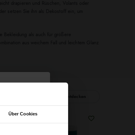
leicht drapieren und Rüschen, Volants oder
der setzen Sie ihn als Dekostoff ein, um
e Bekleidung als auch für größere
 Kombination aus weichem Fall und leichtem Glanz
Nähzubehör entdecken
Über Cookies