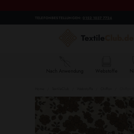
TELEFONBESTELLUNGEN:
0152 1037 7724
Nach Anwendung
Webstoffe
Na
Home
TextileClub
Webstoffe
Chiffon
Chiffon 