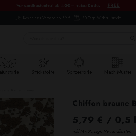
FREE
Versandkostenfrei ab 40€ – nutze Code:
Kostenloser Versand ab 69 €
30 Tage Widerrufsrecht
turstoffe
Strickstoffe
Spitzestoffe
Nach Muster
braune Blumen creme
Chiffon braune 
5,79 €
/ 0,5 
inkl.MwSt.,zzgl. Versandkosten