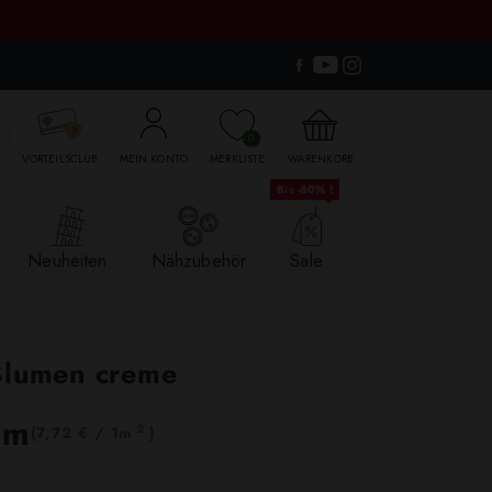

0
VORTEILSCLUB
MEIN KONTO
MERKLISTE
WARENKORB
Bis -60% !
Neuheiten
Nähzubehör
Sale
Blumen creme
lm
2
(7,72 € / 1m
)