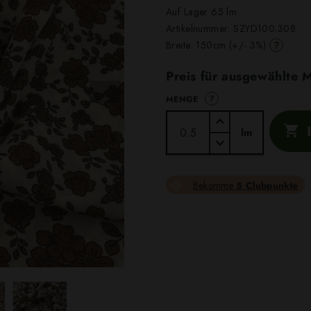
Auf Lager 65 lm
Artikelnummer:
SZYD100.308
?
Breite: 150cm (+/- 3%)
Preis für ausgewählte
?
MENGE

lm
Bekomme
5 Clubpunkte