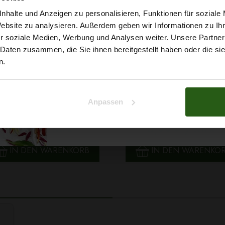
5% Rabat
nhalte und Anzeigen zu personalisieren, Funktionen für soziale
Website zu analysieren. Außerdem geben wir Informationen zu I
r soziale Medien, Werbung und Analysen weiter. Unsere Partner
auf deine erste Bestellun
 Daten zusammen, die Sie ihnen bereitgestellt haben oder die s
n.
Na klar!
Anpassen
 Papatya Ecological Cotton
Faden Ariadna TALIA 120 
Nein, Danke
arbe 706 Hellgelb, 100g
0854 Braunton 200m
2,99 € / Stck.
0,99 € / Stck.
SCHNELLANSICHT
SCHNELLANSICHT
IN DEN WARENKORB
IN DEN WARENKO