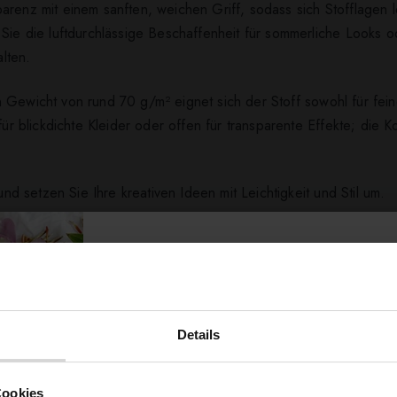
arenz mit einem sanften, weichen Griff, sodass sich Stofflagen 
Sie die luftdurchlässige Beschaffenheit für sommerliche Looks o
lten.
 Gewicht von rund 70 g/m² eignet sich der Stoff sowohl für fein
 für blickdichte Kleider oder offen für transparente Effekte; die
und setzen Sie Ihre kreativen Ideen mit Leichtigkeit und Stil um.
ert ...
Details
Möchtest du dir
Cookies