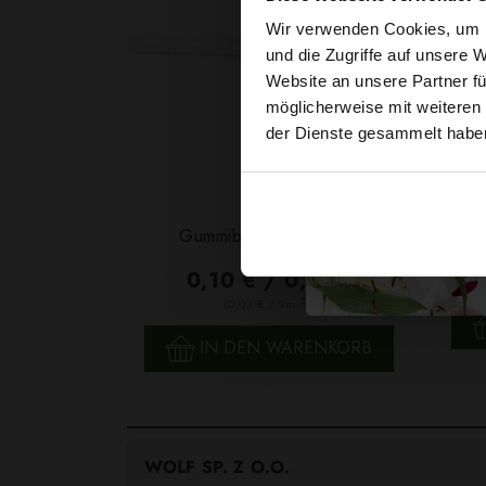
Wir verwenden Cookies, um I
und die Zugriffe auf unsere 
Website an unsere Partner fü
möglicherweise mit weiteren
der Dienste gesammelt habe
Garn
Gummiband 6mm Weiß
F
0,10 € / 0,5 lm
2
(0,03 € / 1m
)
SCHNELLANSICHT
IN DEN WARENKORB
WOLF SP. Z O.O.