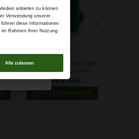
t
 Medien anbieten zu können
hrer Verwendung unserer
 führen diese Informationen
g sichern?
ie im Rahmen Ihrer Nutzung
Alle zulassen
Farbe
Ledergarn Ariadna TITAN 60E
Garn Papat
Farbe 2580 Petrol 120m
We
1,79 € / Stck.
4,7
SCHNELLANSICHT
SCH
RB
IN DEN WARENKORB
IN