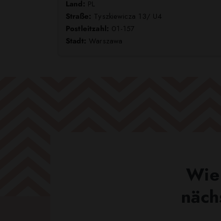
Land:
PL
Straße:
Tyszkiewicza 13/ U4
Postleitzahl:
01-157
Stadt:
Warszawa
Wie 
näch