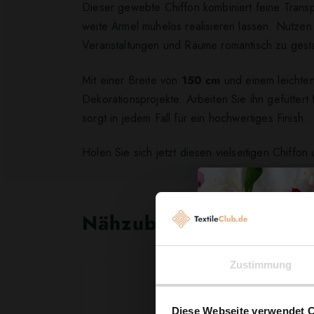
Dieser gewebte Chiffon kombiniert feine Transp
weite Ärmel mühelos realisieren lassen. Nutzen 
Veranstaltungen und Räume romantisch zu gesta
Mit einer Breite von
150 cm
und einem leichten
Dekorationsprojekte. Arbeiten Sie ihn gefüttert
sorgt in jedem Fall für ein hochwertiges Finish.
Holen Sie sich jetzt diesen vielseitigen Chiffon 
Nähzubehör, das begeist
Zustimmung
Diese Webseite verwendet 