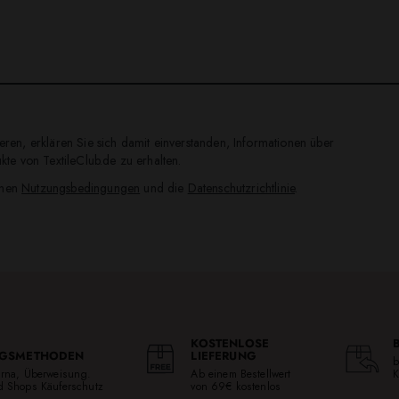
ren, erklären Sie sich damit einverstanden, Informationen über
te von TextileClub.de zu erhalten.
inen
Nutzungsbedingungen
und die
Datenschutzrichtlinie
.
KOSTENLOSE
GSMETHODEN
LIEFERUNG
b
larna, Überweisung.
Ab einem Bestellwert
K
ed Shops Käuferschutz
von 69€ kostenlos