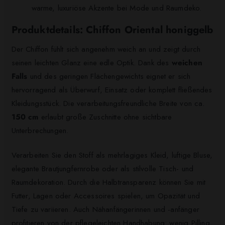
warme, luxuriöse Akzente bei Mode und Raumdeko.
Produktdetails: Chiffon Oriental honiggelb
Der Chiffon fühlt sich angenehm weich an und zeigt durch
seinen leichten Glanz eine edle Optik. Dank des
weichen
Falls
und des geringen Flächengewichts eignet er sich
hervorragend als Überwurf, Einsatz oder komplett fließendes
Kleidungsstück. Die verarbeitungsfreundliche Breite von ca.
150 cm
erlaubt große Zuschnitte ohne sichtbare
Unterbrechungen.
Verarbeiten Sie den Stoff als mehrlagiges Kleid, luftige Bluse,
elegante Brautjungfernrobe oder als stilvolle Tisch- und
Raumdekoration. Durch die Halbtransparenz können Sie mit
Futter, Lagen oder Accessoires spielen, um Opazität und
Tiefe zu variieren. Auch Nähanfängerinnen und -anfänger
profitieren von der pflegeleichten Handhabung: wenig Pilling,