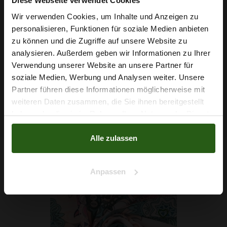
Diese Webseite verwendet Cookies
Wir verwenden Cookies, um Inhalte und Anzeigen zu
personalisieren, Funktionen für soziale Medien anbieten
Wie wäre es mit
zu können und die Zugriffe auf unsere Website zu
5 % Rabatt
analysieren. Außerdem geben wir Informationen zu Ihrer
Verwendung unserer Website an unsere Partner für
auf deine erste Bestellung?
soziale Medien, Werbung und Analysen weiter. Unsere
Chiffon Stretch Schwarz
Partner führen diese Informationen möglicherweise mit
Na klar!
weiteren Daten zusammen, die Sie ihnen bereitgestellt
4,29 € / 0,5 lm
haben oder die sie im Rahmen Ihrer Nutzung der Dienste
2
(5,72 € / 1m
)
Nein, Danke
gesammelt haben.
IN DEN WARENKORB
Alle zulassen
Anpassen