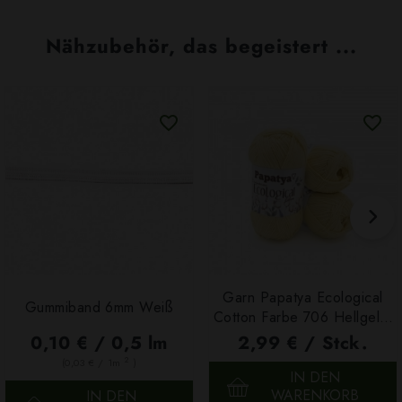
Nähzubehör, das begeistert ...
Garn Papatya Ecological
Gummiband 6mm Weiß
Cotton Farbe 706 Hellgelb,
100g
0,10 € / 0,5 lm
2,99 € / Stck.
2
(0,03 € / 1m
)
IN DEN
WARENKORB
IN DEN