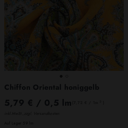
Chiffon Oriental honiggelb
5,79 €
/ 0,5 lm
2
(7,72 € / 1m
)
inkl.MwSt.,zzgl. Versandkosten
Auf Lager 59 lm