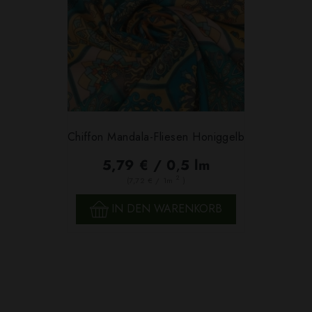
Chiffon Mandala-Fliesen Honiggelb
5,79 € / 0,5 lm
2
(7,72 € / 1m
)
IN DEN WARENKORB