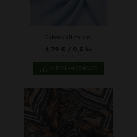
Viskosestoff Hellblau
4,79 € / 0,5 lm
2
(6,39 € / 1m
)
IN DEN WARENKORB