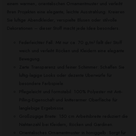
einem warmen, orientalischen Ornamentmuster und verleiht
Ihren Projekten eine elegante, leichte Ausstrahlung. Kreieren
Sie luftige Abendkleider, verspielte Blusen oder stilvolle
Dekorationen – dieser Stoff macht jede Idee besonders.
Federleichter Fall: Mit nur ca. 70 g/m² fällt der Stoff
weich und verleiht Röcken und Kleidern eine elegante
Bewegung.
Zarte Transparenz und feiner Schimmer: Schaffen Sie
luftig-lagige Looks oder dezente Überwürfe für
besondere Farbspiele.
Pflegeleicht und formstabil: 100% Polyester mit Anti-
Pilling-Eigenschaft und knitterarmer Oberfläche für
langlebige Ergebnisse.
Großzügige Breite: 150 cm Arbeitsbreite reduziert die
Nahtanzahl bei Kleidern, Röcken und Gardinen.
Orientalisches Ornamentmuster in honiggelb: Sorgt für