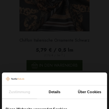
Chiffon Italienische Ornamente Schwarz
5,79 € / 0,5 lm
2
(7,72 € / 1m
)
IN DEN WARENKORB
Zustimmung
Details
Über Cookies