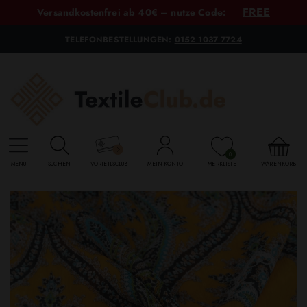
FREE
Versandkostenfrei ab 40€ – nutze Code:
TELEFONBESTELLUNGEN:
0152 1037 7724
0
MENU
SUCHEN
VORTEILSCLUB
MEIN KONTO
MERKLISTE
WARENKORB