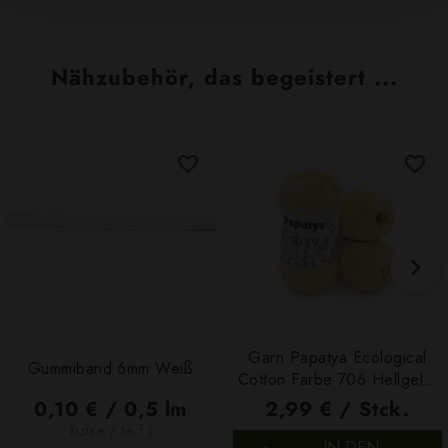
Nähzubehör, das begeistert ...
Garn Papatya Ecological
Gummiband 6mm Weiß
Cotton Farbe 706 Hellgelb,
100g
0,10 € / 0,5 lm
2,99 € / Stck.
2
(0,03 € / 1m
)
IN DEN