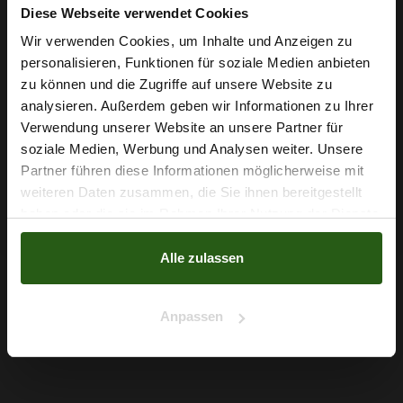
Diese Webseite verwendet Cookies
Wir verwenden Cookies, um Inhalte und Anzeigen zu
personalisieren, Funktionen für soziale Medien anbieten
Wie wäre es mit
zu können und die Zugriffe auf unsere Website zu
5 % Rabatt
analysieren. Außerdem geben wir Informationen zu Ihrer
Verwendung unserer Website an unsere Partner für
auf deine erste Bestellung?
soziale Medien, Werbung und Analysen weiter. Unsere
Partner führen diese Informationen möglicherweise mit
Na klar!
weiteren Daten zusammen, die Sie ihnen bereitgestellt
Softtüll Beige
haben oder die sie im Rahmen Ihrer Nutzung der Dienste
Nein, Danke
2,79 € / 0,5 lm
gesammelt haben.
2
(3,72 € / 1m
)
Alle zulassen
IN DEN WARENKORB
Anpassen