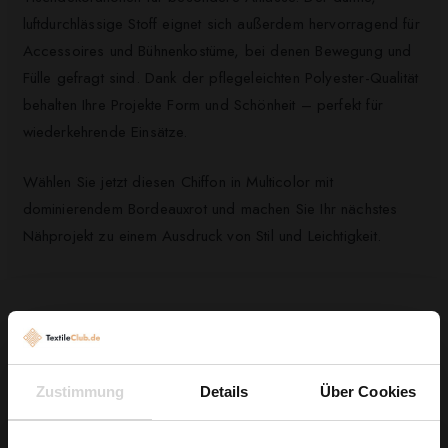
luftdurchlässige Stoff eignet sich außerdem hervorragend für
Accessoires und Bühnenkostüme, bei denen Bewegung und
Fülle gefragt sind. Dank der pflegeleichten Polyester-Qualität
behalten Ihre Projekte Form und Schönheit – perfekt für
wiederkehrende Einsätze.
Wählen Sie jetzt diesen Chiffon in Multicolor mit
dominierendem Bordeauxrot und machen Sie Ihr nächstes
Nähprojekt zu einem Ausdruck von Stil und Leichtigkeit.
Kunden, die diesen Artikel gekauft haben,
kauften auch ...
Zustimmung
Details
Über Cookies