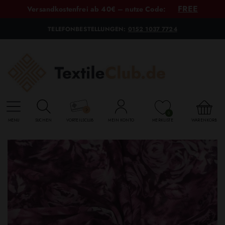
FREE
Versandkostenfrei ab 40€ – nutze Code:
TELEFONBESTELLUNGEN:
0152 1037 7724
0
MENU
SUCHEN
VORTEILSCLUB
MEIN KONTO
MERKLISTE
WARENKORB