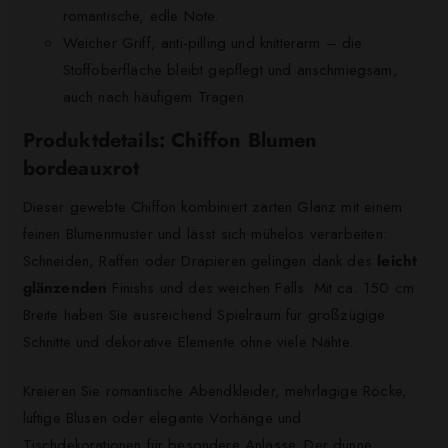
romantische, edle Note.
Weicher Griff, anti-pilling und knitterarm – die
Stoffoberfläche bleibt gepflegt und anschmiegsam,
auch nach häufigem Tragen.
Produktdetails: Chiffon Blumen
bordeauxrot
Dieser gewebte Chiffon kombiniert zarten Glanz mit einem
feinen Blumenmuster und lässt sich mühelos verarbeiten:
Schneiden, Raffen oder Drapieren gelingen dank des
leicht
glänzenden
Finishs und des weichen Falls. Mit ca. 150 cm
Breite haben Sie ausreichend Spielraum für großzügige
Schnitte und dekorative Elemente ohne viele Nähte.
Kreieren Sie romantische Abendkleider, mehrlagige Röcke,
luftige Blusen oder elegante Vorhänge und
Tischdekorationen für besondere Anlässe. Der dünne,