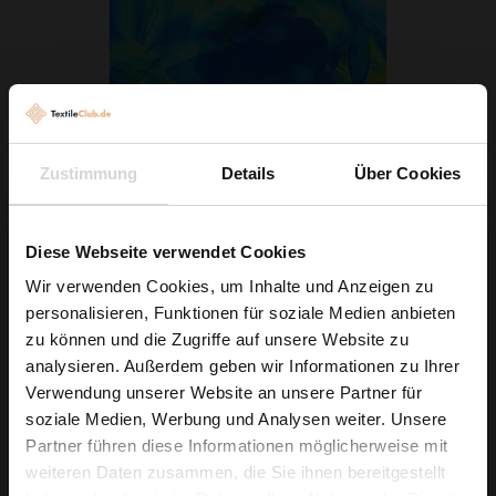
Zustimmung
Details
Über Cookies
Crêpe Blumen Blau
Diese Webseite verwendet Cookies
6,29 € / 0,5 lm
2
(8,39 € / 1m
)
Wir verwenden Cookies, um Inhalte und Anzeigen zu
personalisieren, Funktionen für soziale Medien anbieten
IN DEN WARENKORB
Wie wäre es mit
zu können und die Zugriffe auf unsere Website zu
5 % Rabatt
analysieren. Außerdem geben wir Informationen zu Ihrer
Verwendung unserer Website an unsere Partner für
auf deine erste Bestellung?
soziale Medien, Werbung und Analysen weiter. Unsere
Partner führen diese Informationen möglicherweise mit
Na klar!
weiteren Daten zusammen, die Sie ihnen bereitgestellt