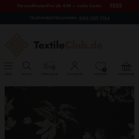
FREE
Versandkostenfrei ab 40€ – nutze Code:
TELEFONBESTELLUNGEN:
0152 1037 7724
0
MENU
SUCHEN
VORTEILSCLUB
MEIN KONTO
MERKLISTE
WARENKORB