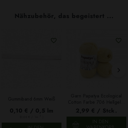
Nähzubehör, das begeistert ...
Garn Papatya Ecological
Gummiband 6mm Weiß
Cotton Farbe 706 Hellgelb,
100g
0,10 € / 0,5 lm
2,99 € / Stck.
2
(0,03 € / 1m
)
IN DEN
WARENKORB
IN DEN