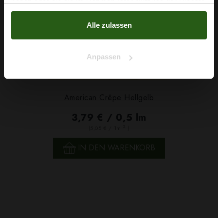
haben oder die sie im Rahmen Ihrer Nutzung der Dienste
Nein, Danke
gesammelt haben.
Alle zulassen
Anpassen
American Crêpe Hellgelb
3,79 € / 0,5 lm
2
(5,05 € / 1m
)
IN DEN WARENKORB