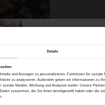
werer French Terry Blumen
Details
Schwarz
9,79 € / 0,5 lm
Möchtest du dir
2
(13,05 € / 1m
)
Cookies
SCHNELLANSICHT
5% Rabat
nhalte und Anzeigen zu personalisieren, Funktionen für soziale
IN DEN WARENKORB
Website zu analysieren. Außerdem geben wir Informationen zu I
r soziale Medien, Werbung und Analysen weiter. Unsere Partner
auf deine erste Bestellun
 Daten zusammen, die Sie ihnen bereitgestellt haben oder die s
n.
ert ...