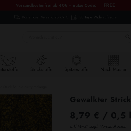
FREE
Versandkostenfrei ab 40€ – nutze Code:
Kostenloser Versand ab 69 €
30 Tage Widerrufsrecht
turstoffe
Strickstoffe
Spitzestoffe
Nach Muster
r Strick-Boucle curry melange
Gewalkter Stric
8,79 €
/ 0,5 
inkl.MwSt.,zzgl. Versandkosten