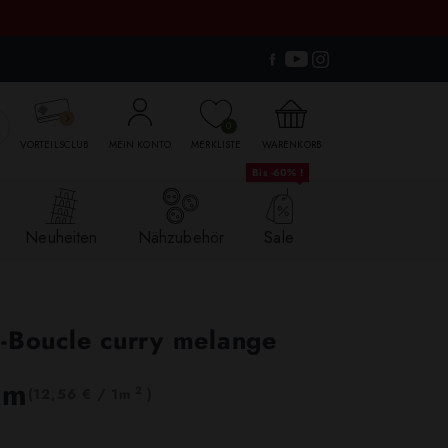

0
VORTEILSCLUB
MEIN KONTO
MERKLISTE
WARENKORB
Bis -60% !
Neuheiten
Nähzubehör
Sale
k-Boucle curry melange
lm
2
(12,56 € / 1m
)