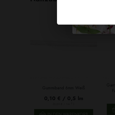
Garn
Gummiband 6mm Weiß
F
0,10 € / 0,5 lm
2
(0,03 € / 1m
)
SCHNELLANSICHT
IN DEN WARENKORB