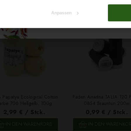
Na klar!
Anpassen
Nein, Danke
 Papatya Ecological Cotton
Faden Ariadna TALIA 120 
arbe 706 Hellgelb, 100g
0854 Braunton 200m
2,99 € / Stck.
0,99 € / Stck.
SCHNELLANSICHT
SCHNELLANSICHT
IN DEN WARENKORB
IN DEN WARENKO