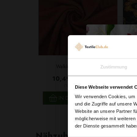
Sch
Walkloden Rotbraun
Zustimmung
10,49 € / 0,5 lm
2
(13,99 € / 1m
)
Diese Webseite verwendet 
SCHNELLANSICHT
Wir verwenden Cookies, um I
IN DEN WARENKORB
und die Zugriffe auf unsere 
Website an unsere Partner fü
möglicherweise mit weiteren
der Dienste gesammelt habe
Nähzubehör, das begeist