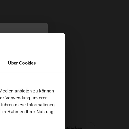
Über Cookies
t
 Medien anbieten zu können
hrer Verwendung unserer
 führen diese Informationen
g sichern?
ie im Rahmen Ihrer Nutzung
Nähzubehör entdecken