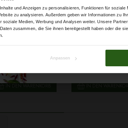
5% Rabat
nhalte und Anzeigen zu personalisieren, Funktionen für soziale
Website zu analysieren. Außerdem geben wir Informationen zu I
r soziale Medien, Werbung und Analysen weiter. Unsere Partner
auf deine erste Bestellun
 Daten zusammen, die Sie ihnen bereitgestellt haben oder die s
n.
Na klar!
Anpassen
 Papatya Ecological Cotton
Faden Ariadna TALIA 120 
Nein, Danke
arbe 706 Hellgelb, 100g
0854 Braunton 200m
2,99 € / Stck.
0,99 € / Stck.
SCHNELLANSICHT
SCHNELLANSICHT
IN DEN WARENKORB
IN DEN WARENKO