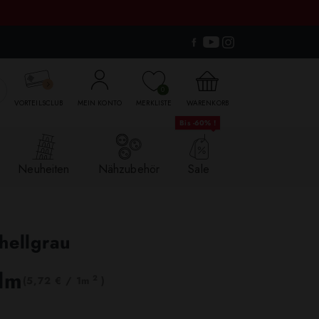

0
VORTEILSCLUB
MEIN KONTO
MERKLISTE
WARENKORB
Bis -60% !
Neuheiten
Nähzubehör
Sale
hellgrau
 lm
2
(5,72 € / 1m
)