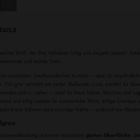
TAILS
eichter Stoff, der Ihre Nähideen luftig und elegant umsetzt. E
Sommermode und leichte Deko.
 natürlichen, hautfreundlichen Komfort – ideal für empfindliche
. 130 g/m² entsteht ein zarter, fließender Look, perfekt für Blu
chneiden und zu nähen – ideal für feine Nähte, Rüschen und La
nend und luftig nutzbar für sommerliche Shirts, luftige Overlays
aubt breite Bahnen ohne unnötige Nähte – praktisch bei Kleidern
llgrau
gen Leinwandbindung und einer besonders
glatten Oberfläche
, di