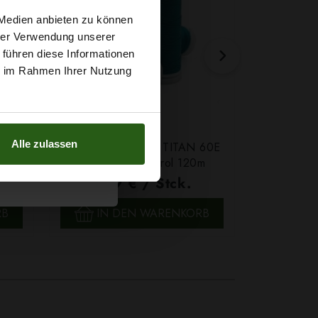
t
 Medien anbieten zu können
hrer Verwendung unserer
 führen diese Informationen
g sichern?
ie im Rahmen Ihrer Nutzung
Alle zulassen
Farbe
Ledergarn Ariadna TITAN 60E
Garn Papat
Farbe 2580 Petrol 120m
We
1,79 € / Stck.
4,7
SCHNELLANSICHT
SCH
RB
IN DEN WARENKORB
IN