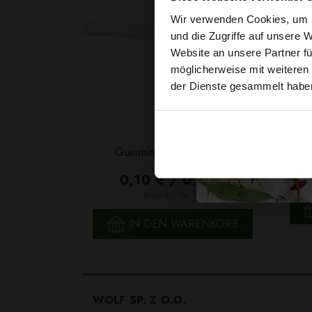
Wir verwenden Cookies, um I
und die Zugriffe auf unsere 
Website an unsere Partner fü
möglicherweise mit weiteren
der Dienste gesammelt habe
Garn
Gummiband 6mm Weiß
F
0,10 € / 0,5 lm
2
(0,03 € / 1m
)
SCHNELLANSICHT
IN DEN WARENKORB
WOLF SP. Z O.O.