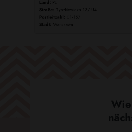
Land:
PL
Straße:
Tyszkiewicza 13/ U4
Postleitzahl:
01-157
Stadt:
Warszawa
Wie 
näch