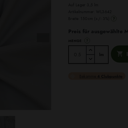
Auf Lager 3,5 lm
Artikelnummer:
WL3642
?
Breite: 150cm (+/- 3%)
Preis für ausgewählte
?
MENGE

lm
Bekomme
4 Clubpunkte