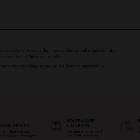
ren, erklären Sie sich damit einverstanden, Informationen über
te von TextileClub.de zu erhalten.
inen
Nutzungsbedingungen
und die
Datenschutzrichtlinie
.
KOSTENLOSE
GSMETHODEN
LIEFERUNG
b
larna, Überweisung.
Ab einem Bestellwert
K
ed Shops Käuferschutz
von 69€ kostenlos