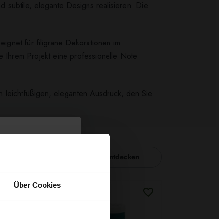
d subtile, elegante Designs realisieren. Die
ignet für filigrane Dekorationen im
e Ihrem Projekt eine professionelle Note
n leichtfüßigen, eleganten Ausdruck, den Sie
Nähzubehör entdecken
Über Cookies