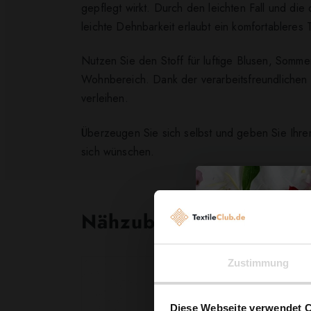
gepflegt wirkt. Durch den leichten Fall und die 
leichte Dehnbarkeit erlaubt ein komfortableres
Nutzen Sie den Stoff für luftige Blusen, Somm
Wohnbereich. Dank der verarbeitsfreundlichen S
verleihen.
Überzeugen Sie sich selbst und geben Sie Ihre
sich wünschen.
Nähzubehör, das begeist
Zustimmung
Diese Webseite verwendet 