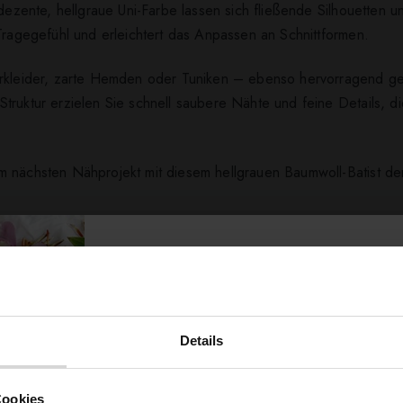
dezente, hellgraue Uni-Farbe lassen sich fließende Silhouetten un
 Tragegefühl und erleichtert das Anpassen an Schnittformen.
erkleider, zarte Hemden oder Tuniken – ebenso hervorragend gee
truktur erzielen Sie schnell saubere Nähte und feine Details, di
m nächsten Nähprojekt mit diesem hellgrauen Baumwoll-Batist de
ert ...
Details
Möchtest du dir
Cookies