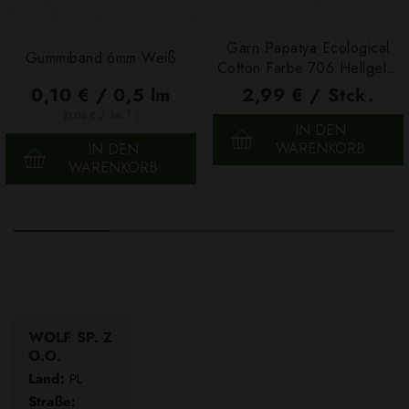
Garn Papatya Ecological
Gummiband 6mm Weiß
Cotton Farbe 706 Hellgelb,
100g
0,10 € / 0,5 lm
2,99 € / Stck.
2
(0,03 € / 1m
)
IN DEN
WARENKORB
IN DEN
WARENKORB
WOLF SP. Z
O.O.
Land:
PL
Straße: