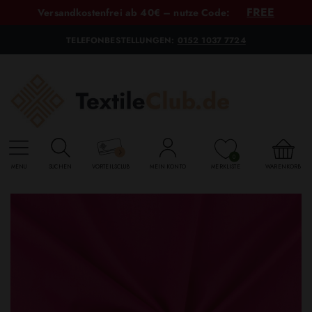
FREE
Versandkostenfrei ab 40€ – nutze Code:
TELEFONBESTELLUNGEN:
0152 1037 7724
0
MENU
SUCHEN
VORTEILSCLUB
MEIN KONTO
MERKLISTE
WARENKORB