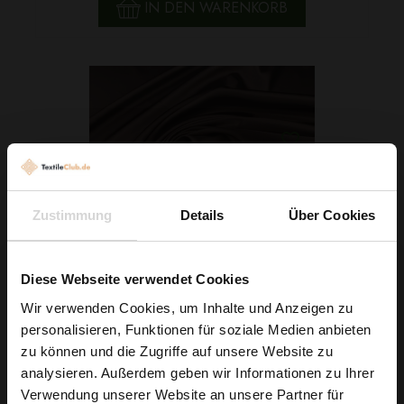
IN DEN WARENKORB
Zustimmung
Details
Über Cookies
Diese Webseite verwendet Cookies
Wir verwenden Cookies, um Inhalte und Anzeigen zu
Stretch Satin Dunkelbraun
personalisieren, Funktionen für soziale Medien anbieten
Wie wäre es mit
zu können und die Zugriffe auf unsere Website zu
3,79 € / 0,5 lm
5 % Rabatt
analysieren. Außerdem geben wir Informationen zu Ihrer
2
(5,05 € / 1m
)
Verwendung unserer Website an unsere Partner für
auf deine erste Bestellung?