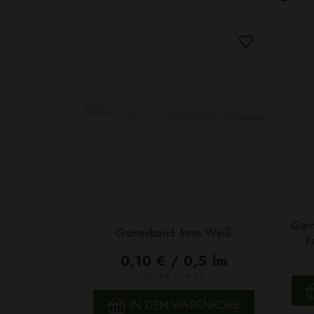
Garn
Gummiband 6mm Weiß
F
0,10 € / 0,5 lm
2
(0,03 € / 1m
)
SCHNELLANSICHT
IN DEN WARENKORB