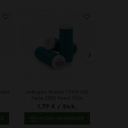
Farbe
Ledergarn Ariadna TITAN 60E
Garn Papat
Farbe 2580 Petrol 120m
We
1,79 € / Stck.
4,7
SCHNELLANSICHT
SCH
RB
IN DEN WARENKORB
IN