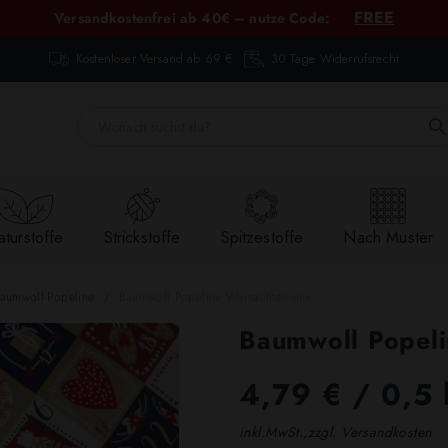
FREE
Versandkostenfrei ab 40€ – nutze Code:
Kostenloser Versand ab 69 €
30 Tage Widerrufsrecht
turstoffe
Strickstoffe
Spitzestoffe
Nach Muster
aumwoll-Popeline
Baumwoll Popeline Weinachten mix
Baumwoll Popeli
4,79 €
/ 0,5 
inkl.MwSt.,zzgl. Versandkosten