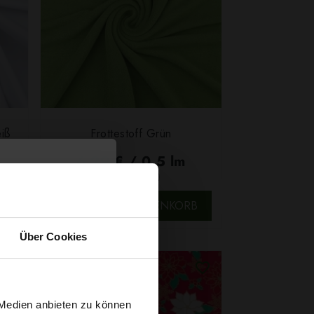
iß
Frottestoff Grün
6,29 € / 0,5 lm
2
(7,62 € / 1m
)
SCHNELLANSICHT
B
IN DEN WARENKORB
Über Cookies
 Medien anbieten zu können