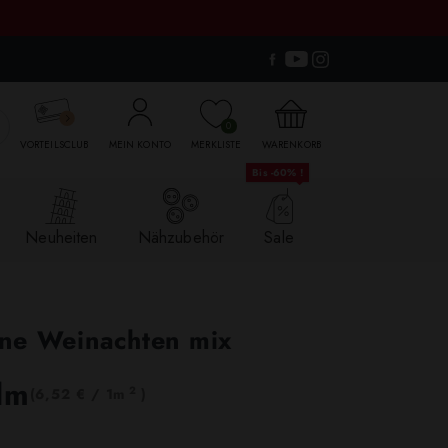

0
VORTEILSCLUB
MEIN KONTO
MERKLISTE
WARENKORB
Bis -60% !
Neuheiten
Nähzubehör
Sale
ne Weinachten mix
lm
2
(6,52 € / 1m
)