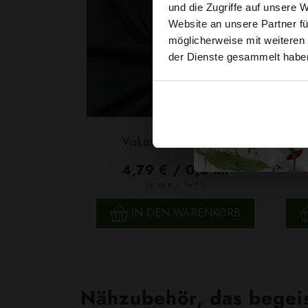
und die Zugriffe auf unsere 
Website an unsere Partner fü
möglicherweise mit weiteren
der Dienste gesammelt habe
Viskosestoff Schwarz
4,79 € / 0,5 lm
2
(6,39 € / 1m
)
SCHNELLANSICHT
IN DEN WARENKORB
Nähzubehör, das begeist