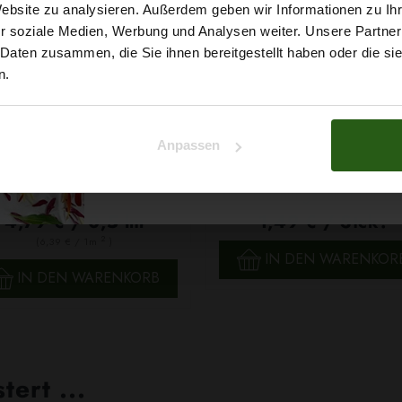
5% Rabat
Website zu analysieren. Außerdem geben wir Informationen zu I
r soziale Medien, Werbung und Analysen weiter. Unsere Partner
auf deine erste Bestellun
 Daten zusammen, die Sie ihnen bereitgestellt haben oder die s
n.
Na klar!
Anpassen
Nein, Danke
0,5lfm Stoffreste-Mix:
Viskosestoff Ecru
Überraschungspaket Für De
Projekte!
4,79 € / 0,5 lm
1,49 € / Stck.
2
(6,39 € / 1m
)
SCHNELLANSICHT
IN DEN WARENKOR
SCHNELLANSICHT
IN DEN WARENKORB
ert ...