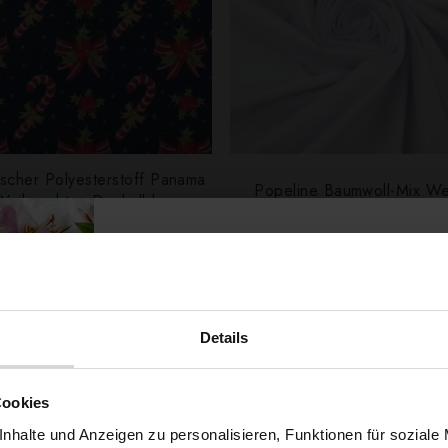
ischer Polyesterstoff Panama
Popeline Baumwoll-Mix We
Weihnachten Dunkelblau
4,99 € / 0,5 lm
4,79 € / 0,5 lm
2
2
(6,65 € / 1m
)
(6,52 € / 1m
)
SCHNELLANSICHT
SCHNELLANSICHT
IN DEN WARENKORB
IN DEN WARENKOR
Details
Möchtest du dir
Cookies
nhalte und Anzeigen zu personalisieren, Funktionen für soziale