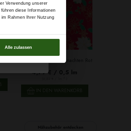
t
hrer Verwendung unserer
 führen diese Informationen
g sichern?
ie im Rahmen Ihrer Nutzung
Alle zulassen
Baumwoll Popeline Weinachten Rot
ine
4,79 € / 0,5 lm
2
(6,52 € / 1m
)
B
SCHNELLANSICHT
IN DEN WARENKORB
Nähzubehör entdecken