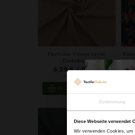
Elastischer Viskose-Leinen
Klass
Dunkelbeige
6,29 € / 0,5 lm
2
(8,99 € / 1m
)
SCHNELLANSICHT
IN DEN WARENKORB
Zustimmung
Diese Webseite verwendet 
Wir verwenden Cookies, um I