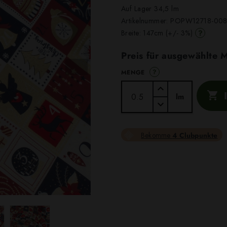
Auf Lager 34,5 lm
Artikelnummer:
POPW12718-00
?
Breite: 147cm (+/- 3%)
Preis für ausgewählte
?
MENGE

lm
Bekomme
4 Clubpunkte