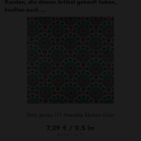
Kunden, die diesen Artikel gekauft haben,
kauften auch ...
Kimo Jersey ITY Mandala Blumen Grün
7,29 € / 0,5 lm
2
(9,72 € / 1m
)