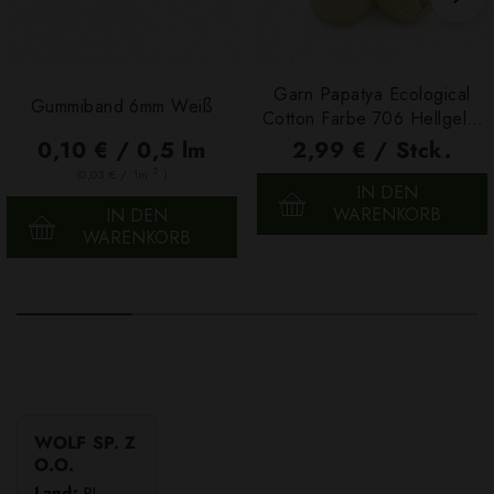
Garn Papatya Ecological
Gummiband 6mm Weiß
Cotton Farbe 706 Hellgelb,
100g
0,10 € / 0,5 lm
2,99 € / Stck.
2
(0,03 € / 1m
)
IN DEN
WARENKORB
IN DEN
WARENKORB
WOLF SP. Z
O.O.
Land:
PL