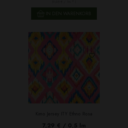
2
(9,05 € / 1m
)
IN DEN WARENKORB
Kimo Jersey ITY Ethno Rosa
7,29 € / 0,5 lm