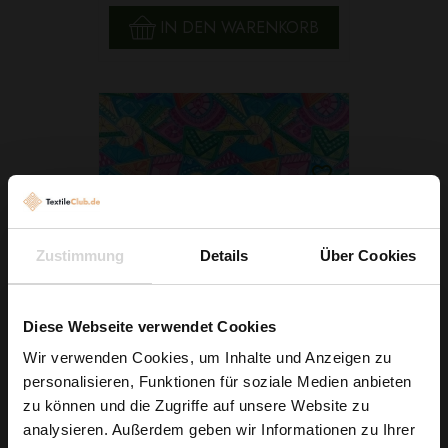
IN DEN WARENKORB
Zustimmung
Details
Über Cookies
Diese Webseite verwendet Cookies
Wir verwenden Cookies, um Inhalte und Anzeigen zu
Kimo Jersey ITY Oriental Rosa
personalisieren, Funktionen für soziale Medien anbieten
Wie wäre es mit
zu können und die Zugriffe auf unsere Website zu
7,29 € / 0,5 lm
5 % Rabatt
analysieren. Außerdem geben wir Informationen zu Ihrer
2
(9,72 € / 1m
)