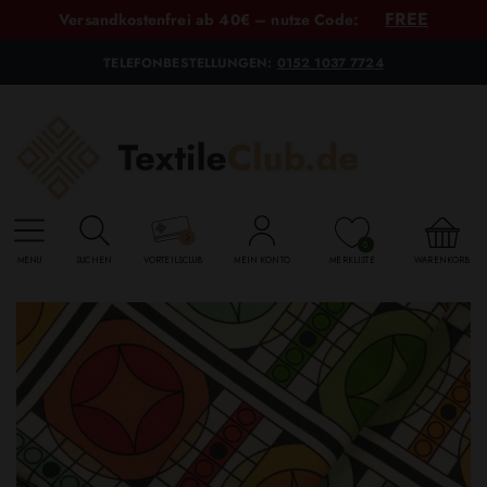
FREE
Versandkostenfrei ab 40€ – nutze Code:
TELEFONBESTELLUNGEN:
0152 1037 7724
0
MENU
SUCHEN
VORTEILSCLUB
MEIN KONTO
MERKLISTE
WARENKORB