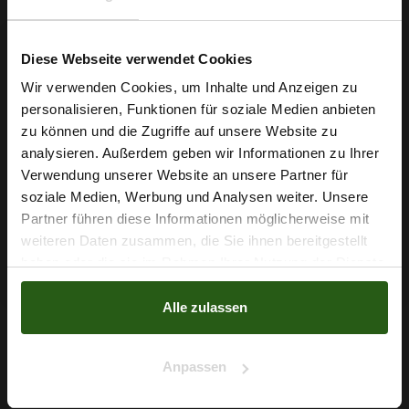
Diese Webseite verwendet Cookies
Wir verwenden Cookies, um Inhalte und Anzeigen zu
personalisieren, Funktionen für soziale Medien anbieten
Wie wäre es mit
zu können und die Zugriffe auf unsere Website zu
5 % Rabatt
analysieren. Außerdem geben wir Informationen zu Ihrer
Verwendung unserer Website an unsere Partner für
auf deine erste Bestellung?
soziale Medien, Werbung und Analysen weiter. Unsere
Partner führen diese Informationen möglicherweise mit
Na klar!
weiteren Daten zusammen, die Sie ihnen bereitgestellt
Baumwolljersey Beige
haben oder die sie im Rahmen Ihrer Nutzung der Dienste
Nein, Danke
gesammelt haben.
7,79 € / 0,5 lm
Alle zulassen
2
(9,74 € / 1m
)
IN DEN WARENKORB
Anpassen