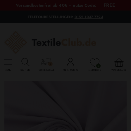
FREE
Versandkostenfrei ab 40€ – nutze Code:
TELEFONBESTELLUNGEN:
0152 1037 7724
0
MENU
SUCHEN
VORTEILSCLUB
MEIN KONTO
MERKLISTE
WARENKORB