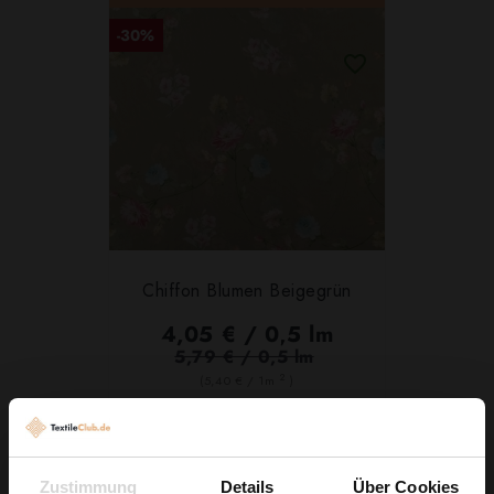
-30%
Chiffon Blumen Beigegrün
4,05 € / 0,5 lm
5,79 € / 0,5 lm
2
(5,40 € / 1m
)
IN DEN WARENKORB
Zustimmung
Details
Über Cookies