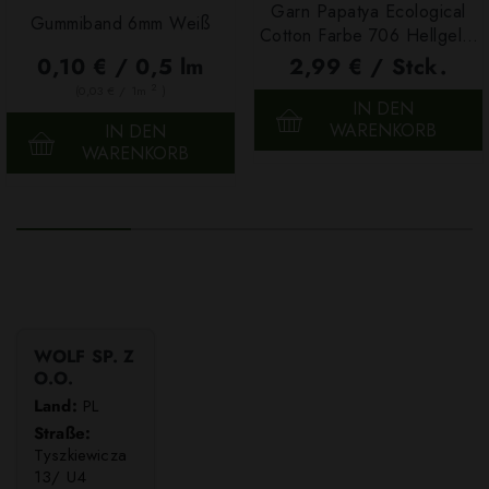
Garn Papatya Ecological
Gummiband 6mm Weiß
Cotton Farbe 706 Hellgelb,
100g
0,10 € / 0,5 lm
2,99 € / Stck.
2
(0,03 € / 1m
)
IN DEN
WARENKORB
IN DEN
WARENKORB
WOLF SP. Z
O.O.
Land:
PL
Straße:
Tyszkiewicza
13/ U4