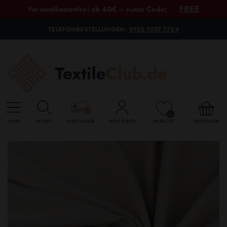
FREE
Versandkostenfrei ab 40€ – nutze Code:
TELEFONBESTELLUNGEN:
0152 1037 7724
0
MENU
SUCHEN
VORTEILSCLUB
MEIN KONTO
MERKLISTE
WARENKORB