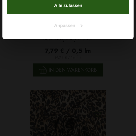
Alle zulassen
Anpassen
Baumwolljersey Flieder
7,79 € / 0,5 lm
2
(9,74 € / 1m
)
IN DEN WARENKORB