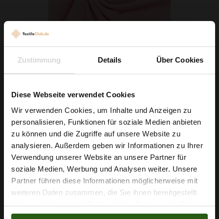
Baumwolljersey Hellrosa
Zustimmung
Details
Über Cookies
7,79 € / 0,5 lm
2
(9,74 € / 1m
)
Diese Webseite verwendet Cookies
IN DEN WARENKORB
Wir verwenden Cookies, um Inhalte und Anzeigen zu
personalisieren, Funktionen für soziale Medien anbieten
Wie wäre es mit
zu können und die Zugriffe auf unsere Website zu
5 % Rabatt
analysieren. Außerdem geben wir Informationen zu Ihrer
Verwendung unserer Website an unsere Partner für
auf deine erste Bestellung?
soziale Medien, Werbung und Analysen weiter. Unsere
Partner führen diese Informationen möglicherweise mit
Na klar!
weiteren Daten zusammen, die Sie ihnen bereitgestellt
haben oder die sie im Rahmen Ihrer Nutzung der Dienste
Nein, Danke
gesammelt haben.