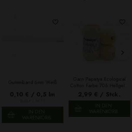
Garn Papatya Ecological
Gummiband 6mm Weiß
Cotton Farbe 706 Hellgelb,
100g
0,10 € / 0,5 lm
2,99 € / Stck.
2
(0,03 € / 1m
)
IN DEN
WARENKORB
IN DEN
WARENKORB