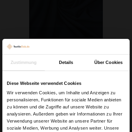
Seidenchiffon Dunkelblau
5,79 € / 0,5 lm
Zustimmung
Details
Über Cookies
2
(7,72 € / 1m
)
IN DEN WARENKORB
Diese Webseite verwendet Cookies
Wir verwenden Cookies, um Inhalte und Anzeigen zu
personalisieren, Funktionen für soziale Medien anbieten
Wie wäre es mit
zu können und die Zugriffe auf unsere Website zu
5 % Rabatt
analysieren. Außerdem geben wir Informationen zu Ihrer
Verwendung unserer Website an unsere Partner für
auf deine erste Bestellung?
soziale Medien, Werbung und Analysen weiter. Unsere