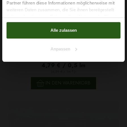
Partner führen diese Informationen möglicherweise mit
Na klar!
weiteren Daten zusammen, die Sie ihnen bereitgestellt
haben oder die sie im Rahmen Ihrer Nutzung der Dienste
Nein, Danke
gesammelt haben.
Alle zulassen
Anpassen
Stretchsamt Cuba, Velour Königsblau
4,79 € / 0,5 lm
2
(6,39 € / 1m
)
IN DEN WARENKORB