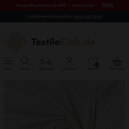
FREE
Versandkostenfrei ab 40€ – nutze Code:
TELEFONBESTELLUNGEN:
0152 1037 7724
0
MENU
SUCHEN
VORTEILSCLUB
MEIN KONTO
MERKLISTE
WARENKORB