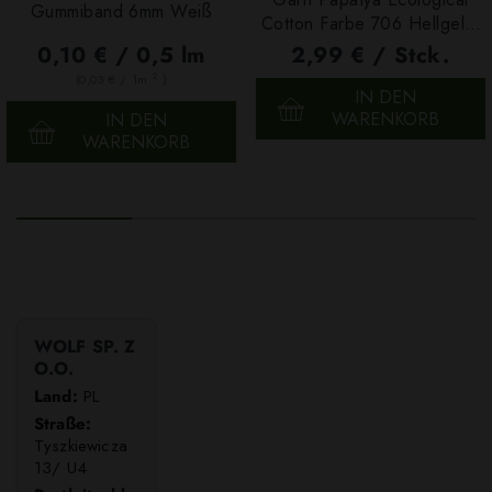
Gummiband 6mm Weiß
Cotton Farbe 706 Hellgelb,
100g
0,10 € / 0,5 lm
2,99 € / Stck.
2
(0,03 € / 1m
)
IN DEN
WARENKORB
IN DEN
WARENKORB
WOLF SP. Z
O.O.
Land:
PL
Straße:
Tyszkiewicza
13/ U4