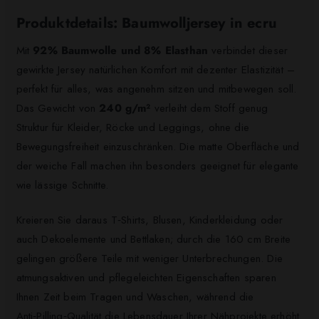
Produktdetails: Baumwolljersey in ecru
Mit
92% Baumwolle und 8% Elasthan
verbindet dieser
gewirkte Jersey natürlichen Komfort mit dezenter Elastizität –
perfekt für alles, was angenehm sitzen und mitbewegen soll.
Das Gewicht von
240 g/m²
verleiht dem Stoff genug
Struktur für Kleider, Röcke und Leggings, ohne die
Bewegungsfreiheit einzuschränken. Die matte Oberfläche und
der weiche Fall machen ihn besonders geeignet für elegante
wie lässige Schnitte.
Kreieren Sie daraus T‑Shirts, Blusen, Kinderkleidung oder
auch Dekoelemente und Bettlaken; durch die 160 cm Breite
gelingen größere Teile mit weniger Unterbrechungen. Die
atmungsaktiven und pflegeleichten Eigenschaften sparen
Ihnen Zeit beim Tragen und Waschen, während die
Anti‑Pilling‑Qualität die Lebensdauer Ihrer Nähprojekte erhöht.