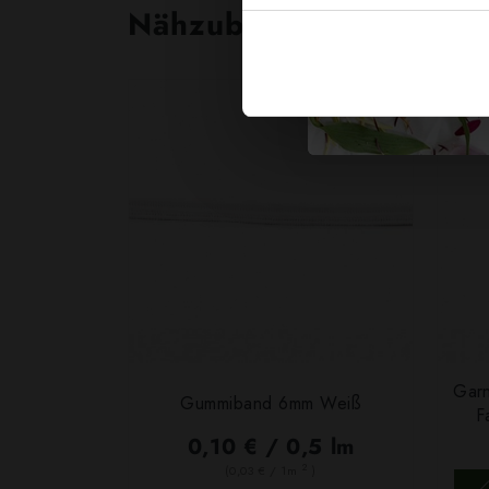
Nähzubehör, das begeist
Garn
Gummiband 6mm Weiß
F
0,10 € / 0,5 lm
2
(0,03 € / 1m
)
SCHNELLANSICHT