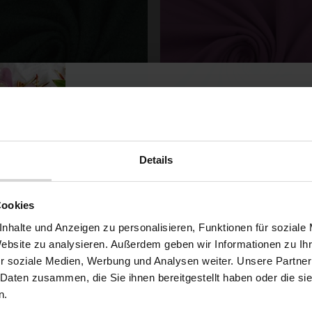
Details
Gewalkter Strick-Boucle
Baumwolljersey Dunkelflie
Dunkelgrün
8,79 € / 0,5 lm
7,79 € / 0,5 lm
Möchtest du dir
Cookies
2
2
(11,72 € / 1m
)
(9,74 € / 1m
)
5% Rabat
nhalte und Anzeigen zu personalisieren, Funktionen für soziale
SCHNELLANSICHT
SCHNELLANSICHT
IN DEN WARENKORB
IN DEN WARENKOR
Website zu analysieren. Außerdem geben wir Informationen zu I
r soziale Medien, Werbung und Analysen weiter. Unsere Partner
auf deine erste Bestellun
 Daten zusammen, die Sie ihnen bereitgestellt haben oder die s
n.