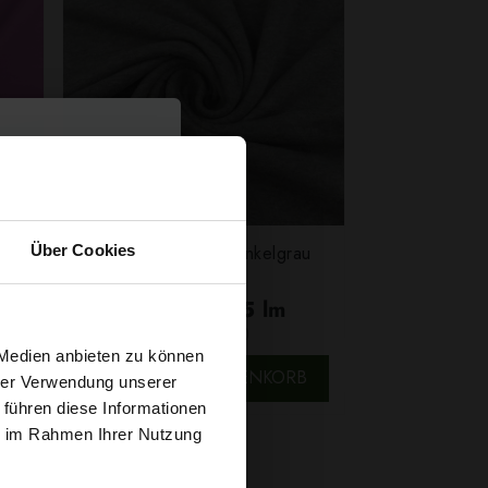
Über Cookies
Baumwolljersey Dunkelgrau
der
Melange
7,79 € / 0,5 lm
2
(9,74 € / 1m
)
t
 Medien anbieten zu können
SCHNELLANSICHT
B
IN DEN WARENKORB
hrer Verwendung unserer
 führen diese Informationen
g sichern?
ie im Rahmen Ihrer Nutzung