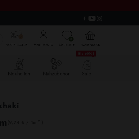

0
VORTEILSCLUB
MEIN KONTO
MERKLISTE
WARENKORB
Bis -60% !
Neuheiten
Nähzubehör
Sale
khaki
lm
2
(9,74 € / 1m
)