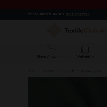
TELEFONBESTELLUNGEN:
0152 1037 7724
Nach Anwendung
Webstoffe
Na
Home
TextileClub
Strickstoffe
Baumwoll Jersey