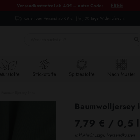
FREE
Versandkostenfrei ab 40€ – nutze Code:
Kostenloser Versand ab 69 €
30 Tage Widerrufsrecht
turstoffe
Strickstoffe
Spitzestoffe
Nach Muster
Baumwolljersey khaki
Baumwolljersey 
7,79 €
/ 0,5 
inkl.MwSt.,zzgl. Versandkosten