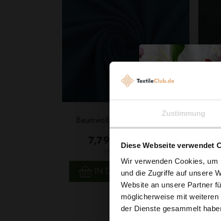
Zustimmung
Baumwolljersey Dunkeltürkis
7,79 € / 0,5 lm
Diese Webseite verwendet 
2
(9,74 € / 1m
)
Wir verwenden Cookies, um I
SCHNELLANSICHT
IN DEN WARENKORB
und die Zugriffe auf unsere 
Website an unsere Partner fü
möglicherweise mit weiteren
der Dienste gesammelt habe