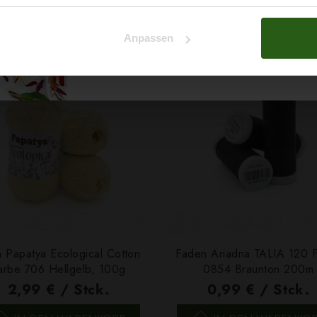
ert ...
Na klar!
Anpassen
Nein, Danke
 Papatya Ecological Cotton
Faden Ariadna TALIA 120 
arbe 706 Hellgelb, 100g
0854 Braunton 200m
2,99 € / Stck.
0,99 € / Stck.
SCHNELLANSICHT
SCHNELLANSICHT