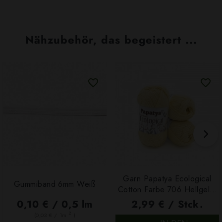
Nähzubehör, das begeistert ...
Garn Papatya Ecological
Gummiband 6mm Weiß
Cotton Farbe 706 Hellgelb,
100g
0,10 € / 0,5 lm
2,99 € / Stck.
2
(0,03 € / 1m
)