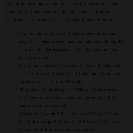
Nähideen lebendig werden lässt. Sie profitieren von einem
weichen Griff und zuverlässiger Elastizität – ideal für
Alltagsschnitte ebenso wie für kreative Statement-Pieces.
Angenehmer Tragekomfort: Die Baumwolldominanz
sorgt für Atmungsaktivität und ein natürliches Hautgefühl
– perfekt für Kleidungsstücke, die den ganzen Tag
getragen werden.
Bewegungsfreundlich & formstabil: Dank Elasthananteil
sitzt Ihre Kreation bequem und behält ihre Form, von
Leggings bis zu engen Oberteilen.
Pflegeleicht & langlebig: Anti-Pilling und knitterarmes
Verhalten sorgen dafür, dass Ihre gefertigten Teile
länger wie neu aussehen.
Optimales Gewicht & Fall: Mit etwa 220 g/m² bietet
der Stoff genügend Substanz für Röcke und Kleider,
bleibt dabei aber luftig und angenehm.