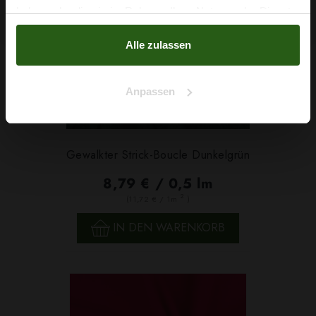
haben oder die sie im Rahmen Ihrer Nutzung der Dienste
Nein, Danke
gesammelt haben.
Alle zulassen
Anpassen
Gewalkter Strick-Boucle Dunkelgrün
8,79 € / 0,5 lm
2
(11,72 € / 1m
)
IN DEN WARENKORB