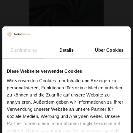
Zustimmung
Details
Über Cookies
Baumwolljersey Khaki
7,79 € / 0,5 lm
Diese Webseite verwendet Cookies
2
(9,74 € / 1m
)
Wir verwenden Cookies, um Inhalte und Anzeigen zu
personalisieren, Funktionen für soziale Medien anbieten
IN DEN WARENKORB
Wie wäre es mit
zu können und die Zugriffe auf unsere Website zu
5 % Rabatt
analysieren. Außerdem geben wir Informationen zu Ihrer
Verwendung unserer Website an unsere Partner für
auf deine erste Bestellung?
soziale Medien, Werbung und Analysen weiter. Unsere
Partner führen diese Informationen möglicherweise mit
Na klar!
weiteren Daten zusammen, die Sie ihnen bereitgestellt