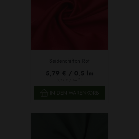
Seidenchiffon Rot
5,79 € / 0,5 lm
2
(7,72 € / 1m
)
IN DEN WARENKORB