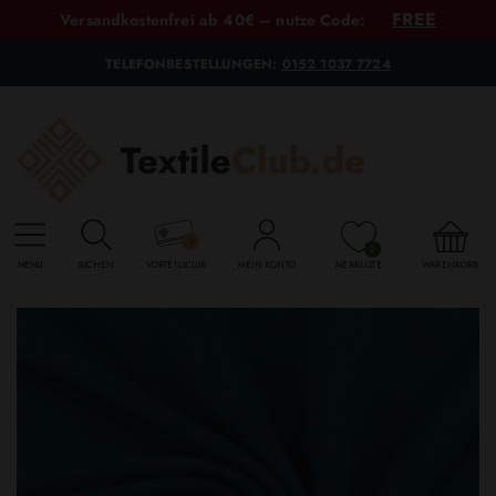
FREE
Versandkostenfrei ab 40€ – nutze Code:
TELEFONBESTELLUNGEN:
0152 1037 7724
0
MENU
SUCHEN
VORTEILSCLUB
MEIN KONTO
MERKLISTE
WARENKORB