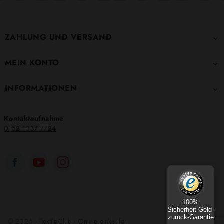
ZAHLUNG UND VERSAND

MEIN KONTO

INFORMATIONEN

Kontaktaufnahme
0152 1037 7724
100%
Sicherheit Geld-
zurück-Garantie
© 2026 - TextileClub - Online einkaufen