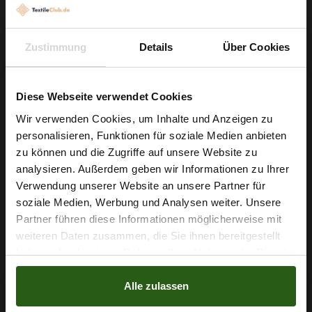
Stretchstoff Barbie Neonpink
4,29 € / 0,5 lm
2
Zustimmung
Details
Über Cookies
(5,72 € / 1m
)
IN DEN WARENKORB
Diese Webseite verwendet Cookies
Wir verwenden Cookies, um Inhalte und Anzeigen zu
personalisieren, Funktionen für soziale Medien anbieten
Wie wäre es mit
zu können und die Zugriffe auf unsere Website zu
5 % Rabatt
analysieren. Außerdem geben wir Informationen zu Ihrer
Verwendung unserer Website an unsere Partner für
auf deine erste Bestellung?
soziale Medien, Werbung und Analysen weiter. Unsere
Partner führen diese Informationen möglicherweise mit
Na klar!
weiteren Daten zusammen, die Sie ihnen bereitgestellt
haben oder die sie im Rahmen Ihrer Nutzung der Dienste
Nein, Danke
gesammelt haben.
Alle zulassen