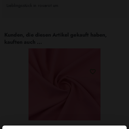
Lieblingsstück in rosarot um.
Kunden, die diesen Artikel gekauft haben,
kauften auch ...