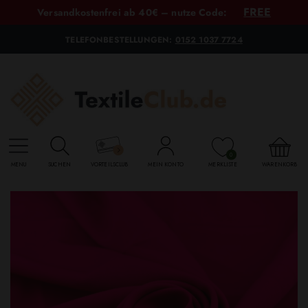
FREE
Versandkostenfrei ab 40€ – nutze Code:
TELEFONBESTELLUNGEN:
0152 1037 7724
0
MENU
SUCHEN
VORTEILSCLUB
MEIN KONTO
MERKLISTE
WARENKORB