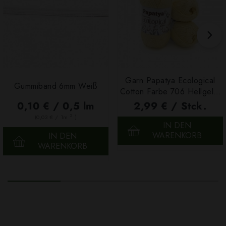
Garn Papatya Ecological
Gummiband 6mm Weiß
Cotton Farbe 706 Hellgelb,
100g
0,10 € / 0,5 lm
2,99 € / Stck.
2
(0,03 € / 1m
)
IN DEN
WARENKORB
IN DEN
WARENKORB