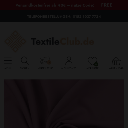
FREE
Versandkostenfrei ab 40€ – nutze Code:
TELEFONBESTELLUNGEN:
0152 1037 7724
0
MENU
SUCHEN
VORTEILSCLUB
MEIN KONTO
MERKLISTE
WARENKORB