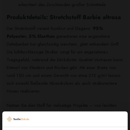
erleichtert das Zuschneiden großer Schnittteile.
Produktdetails: Stretchstoff Barbie altrosa
Der Stretchstoff vereint Komfort und Eleganz:
95%
Polyester, 5% Elasthan
garantieren eine angenehme
Dehnbarkeit bei gleichzeitig weichem, glatt wirkendem Griff.
Die luftdurchlässige Struktur sorgt für ein angenehmes
Tragegefühl, während die blickdichte Qualität Vertrauen beim
Entwurf von Kleidern und Röcken gibt. Mit einer Breite von
rund 150 cm und einem Gewicht von etwa 215 g/m² lassen
sich sowohl fließende Abendroben als auch strukturiertere
Hosen realisieren.
Nutzen Sie den Stoff für vielseitige Projekte – von leichten
Sommerkleidern über elegante Party- und Abendmode bis
hin zu Bühnenkostümen. Dank der guten Nähbarkeit und des
weichen Falls lässt sich das Material präzise verarbeiten und