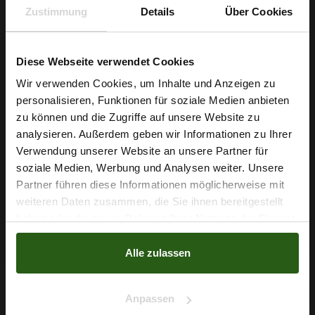
Zustimmung
Details
Über Cookies
verzeiht kleinere Anpassungen beim Zuschneiden und Nähen.
Greifen Sie jetzt zu und verwandeln Sie Ihre kreativen Ideen
Diese Webseite verwendet Cookies
in tragbare Lieblingsstücke – mit Stretchstoff Barbie in
Wir verwenden Cookies, um Inhalte und Anzeigen zu
stilvollem Altrosa.
personalisieren, Funktionen für soziale Medien anbieten
Wie wäre es mit
zu können und die Zugriffe auf unsere Website zu
5 % Rabatt
analysieren. Außerdem geben wir Informationen zu Ihrer
Verwendung unserer Website an unsere Partner für
auf deine erste Bestellung?
Nähzubehör, das begeistert ...
soziale Medien, Werbung und Analysen weiter. Unsere
Partner führen diese Informationen möglicherweise mit
Na klar!
weiteren Daten zusammen, die Sie ihnen bereitgestellt
haben oder die sie im Rahmen Ihrer Nutzung der Dienste
Nein, Danke
gesammelt haben.
Alle zulassen
Anpassen