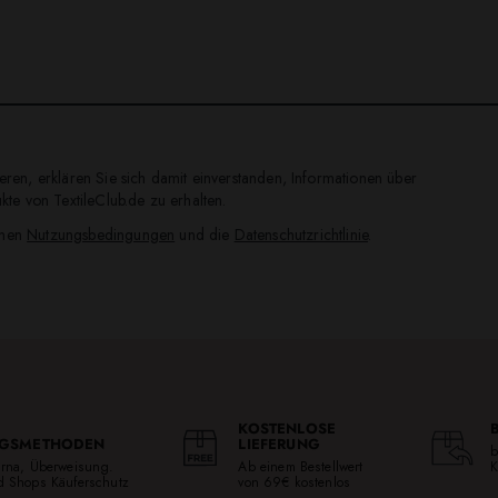
ren, erklären Sie sich damit einverstanden, Informationen über
te von TextileClub.de zu erhalten.
inen
Nutzungsbedingungen
und die
Datenschutzrichtlinie
.
KOSTENLOSE
GSMETHODEN
LIEFERUNG
b
larna, Überweisung.
Ab einem Bestellwert
K
ed Shops Käuferschutz
von 69€ kostenlos