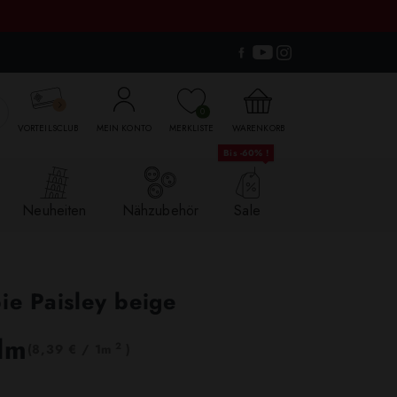

0
VORTEILSCLUB
MEIN KONTO
MERKLISTE
WARENKORB
Bis -60% !
Neuheiten
Nähzubehör
Sale
bie Paisley beige
lm
2
(8,39 € / 1m
)