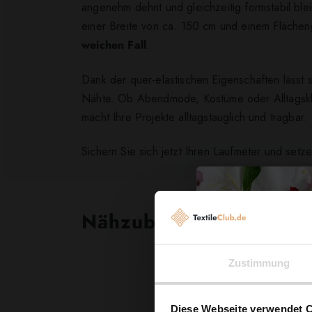
angenehm dehnt und gleichzeitig formstabil blei
einer Breite von ca. 150 cm und einem Flächeng
weichen Fall
.
Dank der quer-elastischen Eigenschaften lässt 
Nähte. Ob Abendmode, Kostüme oder Alltagsklei
macht Ihre Projekte alltagstauglich und tragbar.
Sichern Sie sich jetzt Ihren Laufmeter und setze
Nähzubehör, das begeist
Zustimmung
Diese Webseite verwendet 