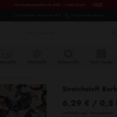
FREE
Versandkostenfrei ab 40€ – nutze Code:
Kostenloser Versand ab 69 €
30 Tage Widerrufsrecht
turstoffe
Strickstoffe
Spitzestoffe
Nach Muster
off Barbie Paisley beige
Stretchstoff Bar
6,29 €
/ 0,5 
inkl.MwSt.,zzgl. Versandkosten