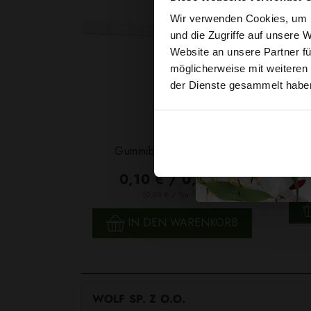
Wir verwenden Cookies, um I
und die Zugriffe auf unsere 
Website an unsere Partner fü
möglicherweise mit weiteren
der Dienste gesammelt habe
Garn
Gummiband 6mm Weiß
F
0,10 € / 0,5 lm
2
(0,03 € / 1m
)
SCHNELLANSICHT
IN DEN WARENKORB
WOLF SP. Z O.O.