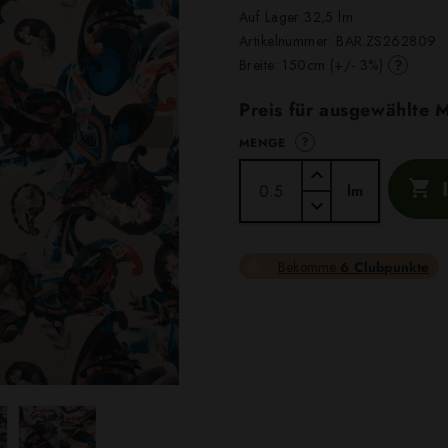
Auf Lager 32,5 lm
Artikelnummer:
BAR.ZS262809
?
Breite: 150cm (+/- 3%)
Preis für ausgewählte
?
MENGE

lm
Bekomme
6 Clubpunkte