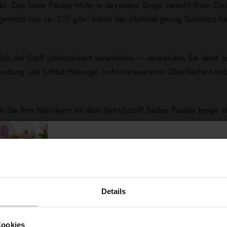
bt. Das feine Paisley-Motiv in dezentem Beige verleiht Ihren Des
ewicht von ca. 215 g/m² bietet das Material genug Substanz für 
sich der Stoff unkompliziert verarbeiten — verwenden Sie feine J
dung: die luftdurchlässige, nicht-transparente Oberfläche komb
n Sie Ihre Nähideen mit dem Stretchstoff Barbie Paisley beige sti
ert ...
Details
Möchtest du dir
Cookies