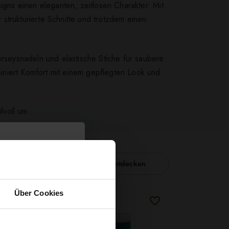
igns einen eleganten, zeitlosen Charakter. Mit
strukturierte Schnitte und trotzdem einen
erseysnadeln und elastische Stiche für saubere
iniert Komfort mit einem gepflegten Look und
lvoll um.
Nähzubehör entdecken
Über Cookies