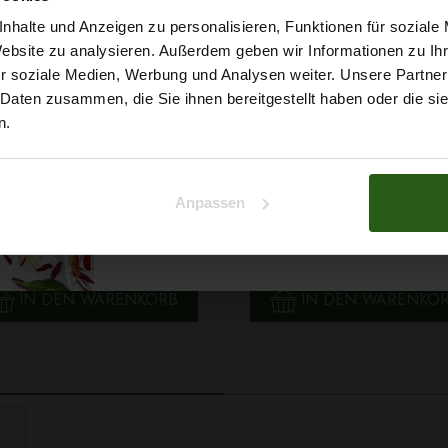
5% Rabat
nhalte und Anzeigen zu personalisieren, Funktionen für soziale
Website zu analysieren. Außerdem geben wir Informationen zu I
r soziale Medien, Werbung und Analysen weiter. Unsere Partner
auf deine erste Bestellun
 Daten zusammen, die Sie ihnen bereitgestellt haben oder die s
n.
Na klar!
Anpassen
 Papatya Ecological Cotton
Faden Ariadna TALIA 120 
Nein, Danke
arbe 706 Hellgelb, 100g
0854 Braunton 200m
2,99 € / Stck.
0,99 € / Stck.
SCHNELLANSICHT
SCHNELLANSICHT
IN DEN WARENKORB
IN DEN WARENKO