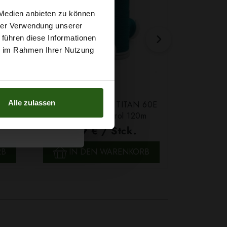
t
 Medien anbieten zu können
hrer Verwendung unserer
 führen diese Informationen
g sichern?
ie im Rahmen Ihrer Nutzung
Alle zulassen
Farbe
Ledergarn Ariadna TITAN 60E
Garn Papat
Farbe 2580 Petrol 120m
We
1,79 € / Stck.
4,7
SCHNELLANSICHT
SCH
RB
IN DEN WARENKORB
IN