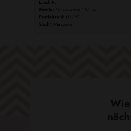
Land:
PL
Straße:
Tyszkiewicza 13/ U4
Postleitzahl:
01-157
Stadt:
Warszawa
Wie 
näch