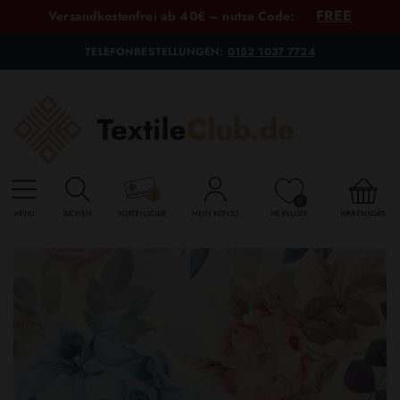
FREE
Versandkostenfrei ab 40€ – nutze Code:
TELEFONBESTELLUNGEN:
0152 1037 7724
0
MENU
SUCHEN
VORTEILSCLUB
MEIN KONTO
MERKLISTE
WARENKORB