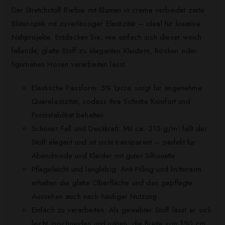
Der Stretchstoff Barbie mit Blumen in creme verbindet zarte
Blütenoptik mit zuverlässiger Elastizität – ideal für kreative
Nähprojekte. Entdecken Sie, wie einfach sich dieser weich
fallende, glatte Stoff zu eleganten Kleidern, Röcken oder
figurnahen Hosen verarbeiten lässt.
Elastische Passform: 5% Lycra sorgt für angenehme
Querelastizität, sodass Ihre Schnitte Komfort und
Formstabilität behalten.
Schöner Fall und Deckkraft: Mit ca. 215 g/m² fällt der
Stoff elegant und ist nicht transparent – perfekt für
Abendmode und Kleider mit guter Silhouette.
Pflegeleicht und langlebig: Anti-Pilling und knitterarm
erhalten die glatte Oberfläche und das gepflegte
Aussehen auch nach häufiger Nutzung.
Einfach zu verarbeiten: Als gewebter Stoff lässt er sich
leicht zuschneiden und nähen; die Breite von 150 cm