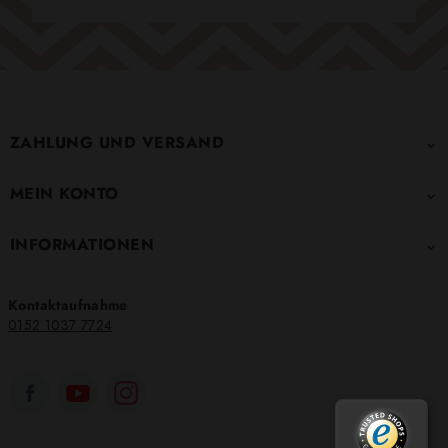
ZAHLUNG UND VERSAND

MEIN KONTO

INFORMATIONEN

Kontaktaufnahme
0152 1037 7724