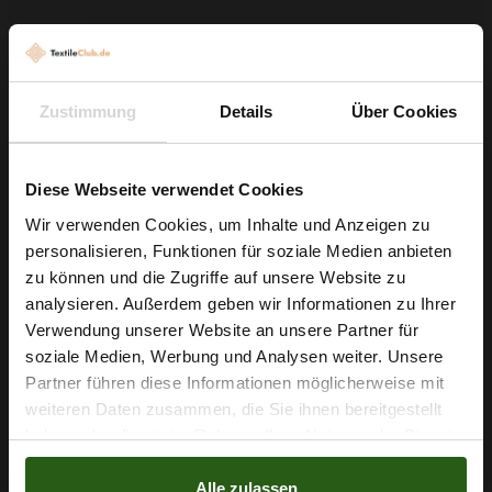
Nähen Sie daraus fließende Abendkleider, feminine
Sommerkleider mit schöner Blütenoptik oder bequem
sitzende Hosen und Röcke. Der Stoff ist
leicht zu nähen
,
Zustimmung
Details
Über Cookies
liegt glatt und luftig auf der Haut und bewahrt durch seine
Anti-Pilling- und knitterarmen Eigenschaften lange sein
hochwertiges Erscheinungsbild – ideal für anspruchsvolle
Diese Webseite verwendet Cookies
Projekte und wiederkehrende Lieblingsstücke.
Wir verwenden Cookies, um Inhalte und Anzeigen zu
personalisieren, Funktionen für soziale Medien anbieten
Kreieren Sie jetzt Ihre nächsten Lieblingsstücke aus diesem
Wie wäre es mit
zu können und die Zugriffe auf unsere Website zu
charmanten Stretchstoff und sichern Sie sich die gewünschte
5 % Rabatt
analysieren. Außerdem geben wir Informationen zu Ihrer
Menge für Ihr Nähprojekt.
Verwendung unserer Website an unsere Partner für
auf deine erste Bestellung?
soziale Medien, Werbung und Analysen weiter. Unsere
Partner führen diese Informationen möglicherweise mit
Na klar!
weiteren Daten zusammen, die Sie ihnen bereitgestellt
Nähzubehör, das begeistert ...
haben oder die sie im Rahmen Ihrer Nutzung der Dienste
Nein, Danke
gesammelt haben.
Alle zulassen