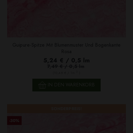
Guipure-Spitze Mit Blumenmuster Und Bogenkante
Rosa
5,24 € / 0,5 lm
7,49 € / 0,5 lm
2
(10,48 € / 1m
)
IN DEN WARENKORB
SONDERPREIS!
-30%