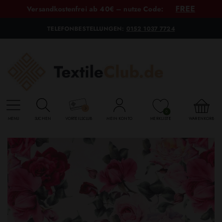
FREE
Versandkostenfrei ab 40€ – nutze Code:
TELEFONBESTELLUNGEN:
0152 1037 7724
0
MENU
SUCHEN
VORTEILSCLUB
MEIN KONTO
MERKLISTE
WARENKORB