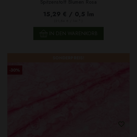
Spitzenstoff Blumen Rosa
15,29 € / 0,5 lm
2
(21,84 € / 1m
)
IN DEN WARENKORB
SONDERPREIS!
-30%