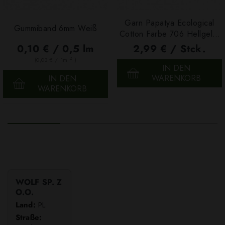
Garn Papatya Ecological
Gummiband 6mm Weiß
Cotton Farbe 706 Hellgelb,
100g
0,10 € / 0,5 lm
2,99 € / Stck.
2
(0,03 € / 1m
)
IN DEN
WARENKORB
IN DEN
WARENKORB
WOLF SP. Z
O.O.
Land:
PL
Straße: