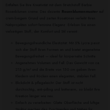
Entfalten Sie Ihre Kreativität mit dem Stretchstoff Barbie
Rosenblumen creme. Das dezente
Rosenblumenmuster
auf
crem‑beigem Grund und zarten Rosatönen verleiht Ihren
Nähprojekten sofort feminine Eleganz. Erleben Sie einen
vielseitigen Stoff, der Komfort und Stil vereint.
Bewegungsfreundliche Elastizität: Mit 5% Lycra passt
sich der Stoff Ihren Formen an und bietet angenehme
Bewegungsfreiheit — ideal für körpernahe Schnitte.
Angenehmes Volumen und Fall: Das Gewicht von ca.
215 g/m² und die Breite von 150 cm geben Ihren
Kleidern und Röcken einen eleganten, stabilen Fall.
Blickdicht & pflegeleicht: Der Stoff ist nicht
durchsichtig, anti‑pilling und knitterarm, so bleibt Ihre
Kreation länger wie neu.
Einfach zu verarbeiten: Glatte Oberfläche und luftige
Struktur machen das Zuschneiden und Nähen für