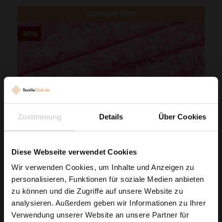
SONDERPREIS!
-30%
Zustimmung
Details
Über Cookies
Diese Webseite verwendet Cookies
Wir verwenden Cookies, um Inhalte und Anzeigen zu
personalisieren, Funktionen für soziale Medien anbieten
Wie wäre es mit
zu können und die Zugriffe auf unsere Website zu
5 % Rabatt
analysieren. Außerdem geben wir Informationen zu Ihrer
Guipure-Spitze Blumenmuster Und Bogenkante Rosa
Verwendung unserer Website an unsere Partner für
auf deine erste Bestellung?