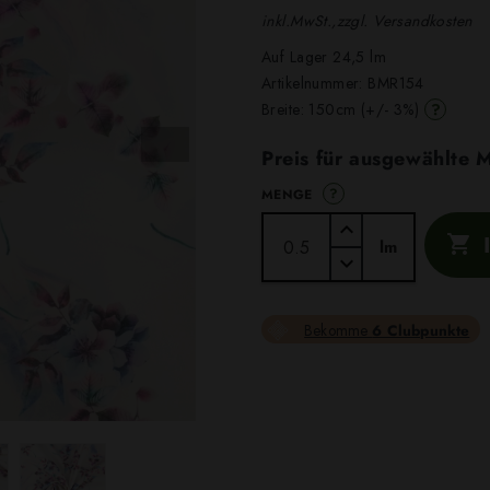
inkl.MwSt.,zzgl. Versandkosten
Auf Lager 24,5 lm
Artikelnummer:
BMR154
?
Breite: 150cm (+/- 3%)
Preis für ausgewählte
?
MENGE

lm
Bekomme
6 Clubpunkte