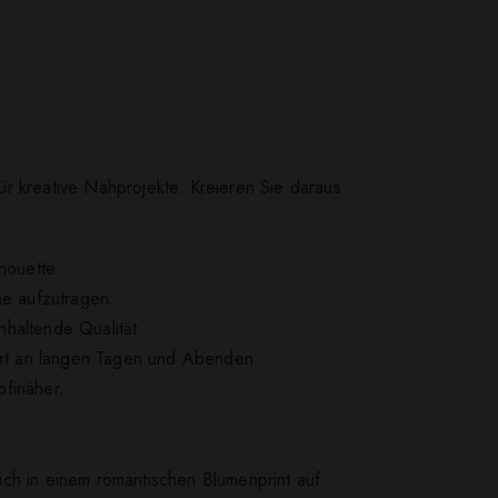
r kreative Nähprojekte. Kreieren Sie daraus
houette.
ne aufzutragen.
nhaltende Qualität.
fort an langen Tagen und Abenden.
ofinäher.
sich in einem romantischen Blumenprint auf