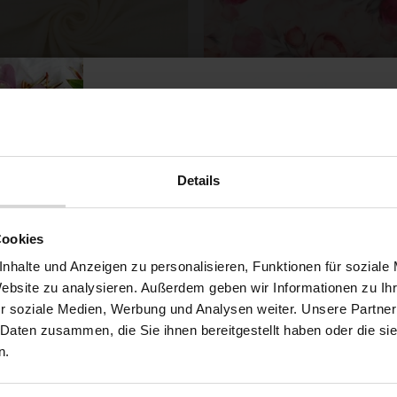
Stretchstoff Barbie Viele R
Baumwoll Musselin Ecru
Blumen Creme
Details
5,29 € / 0,5 lm
6,79 € / 0,5 lm
2
2
(7,56 € / 1m
)
(9,05 € / 1m
)
Möchtest du dir
Cookies
SCHNELLANSICHT
SCHNELLANSICHT
IN DEN WARENKORB
IN DEN WARENKOR
5% Rabat
nhalte und Anzeigen zu personalisieren, Funktionen für soziale
Website zu analysieren. Außerdem geben wir Informationen zu I
r soziale Medien, Werbung und Analysen weiter. Unsere Partner
auf deine erste Bestellun
 Daten zusammen, die Sie ihnen bereitgestellt haben oder die s
n.
ert ...