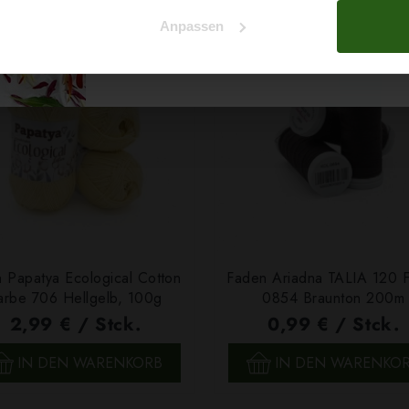
Na klar!
Anpassen
Nein, Danke
 Papatya Ecological Cotton
Faden Ariadna TALIA 120 
arbe 706 Hellgelb, 100g
0854 Braunton 200m
2,99 € / Stck.
0,99 € / Stck.
SCHNELLANSICHT
SCHNELLANSICHT
IN DEN WARENKORB
IN DEN WARENKO