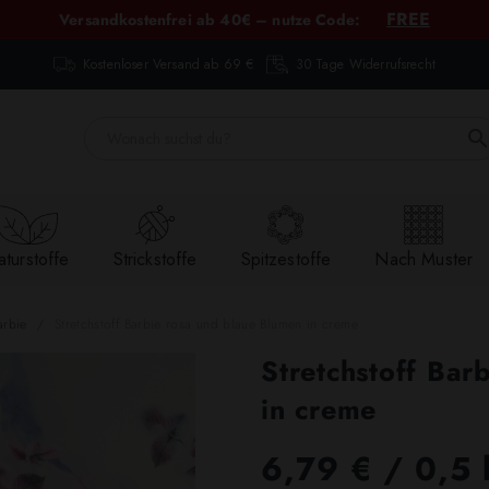
FREE
Versandkostenfrei ab 40€ – nutze Code:
Kostenloser Versand ab 69 €
30 Tage Widerrufsrecht
turstoffe
Strickstoffe
Spitzestoffe
Nach Muster
arbie
Stretchstoff Barbie rosa und blaue Blumen in creme
Stretchstoff Bar
in creme
6,79 €
/ 0,5 