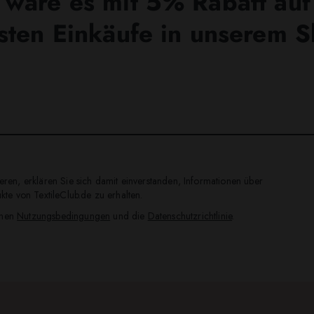
wäre es mit 5% Rabatt auf
sten Einkäufe in unserem 
ren, erklären Sie sich damit einverstanden, Informationen über
te von TextileClub.de zu erhalten.
inen
Nutzungsbedingungen
und die
Datenschutzrichtlinie
.