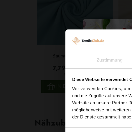
Baumwolljersey Aqua
Zustimmung
7,79 € / 0,5 lm
2
(9,74 € / 1m
)
Diese Webseite verwendet 
SCHNELLANSICHT
IN DEN WARENKORB
Wir verwenden Cookies, um I
und die Zugriffe auf unsere 
Website an unsere Partner fü
möglicherweise mit weiteren
der Dienste gesammelt habe
Nähzubehör, das begeist