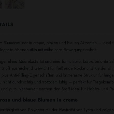
TAILS
em Blumenmuster in creme, pinken und blauen Akzenten – ideal fü
legante Abendoutfits mit müheloser Bewegungsfreiheit.
ngenehme Querelastizität und eine formstabile, körperbetonte Sil
er Stoff ausreichend Gewicht für fließende Röcke und Kleider oh
plus Anti-Pilling-Eigenschaften und knitterarme Struktur für langa
, nicht durchsichtig und trotzdem luftig – perfekt für Tragekom
e und gute Nähbarkeit machen den Stoff ideal für Hobby- und Pr
e rosa und blaue Blumen in creme
rfähigkeit von Polyester mit der Elastizität von Lycra und zeigt 