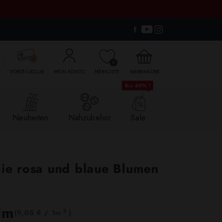

0
VORTEILSCLUB
MEIN KONTO
MERKLISTE
WARENKORB
Bis -60% !
Neuheiten
Nähzubehör
Sale
bie rosa und blaue Blumen
lm
2
(9,05 € / 1m
)