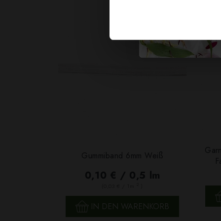
Garn
Gummiband 6mm Weiß
F
0,10 € / 0,5 lm
2
(0,03 € / 1m
)
SCHNELLANSICHT
IN DEN WARENKORB