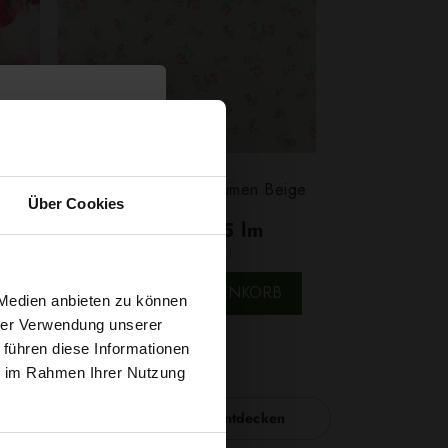
osa
Baumwoll Musselin Blumen Beige
Über Cookies
7,29 € / 0,5 lm
2
(10,41 € / 1m
)
SCHNELLANSICHT
B
IN DEN WARENKORB
t
 Medien anbieten zu können
hrer Verwendung unserer
 führen diese Informationen
g sichern?
ie im Rahmen Ihrer Nutzung
Nähzubehör entdecken