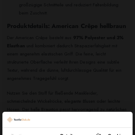
großzügige Schnittteile und reduziert Faltenbildung
beim Zuschnitt.
Produktdetails: American Crêpe hellbraun
Der American Crêpe besteht aus
97% Polyester und 3%
Elasthan
und kombiniert dadurch Strapazierfähigkeit mit
einem angenehm elastischen Griff. Die feine, leicht
strukturierte Oberfläche verleiht Ihren Designs eine subtile
Textur, während die dünne, luftdurchlässige Qualität für ein
angenehmes Tragegefühl sorgt.
Nutzen Sie den Stoff für fließende Maxikleider,
schmeichelnde Wickelröcke, elegante Blusen oder leichte
Hosen. Der helle Braunton passt hervorragend zu natürlichen
Farbkombinationen und wirkt sowohl casual als auch edel –
ideal, wenn Sie Ihre Kollektion mit zeitlosem Chic erweitern
möchten.