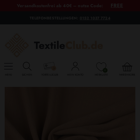
FREE
Versandkostenfrei ab 40€ – nutze Code:
TELEFONBESTELLUNGEN:
0152 1037 7724
0
MENU
SUCHEN
VORTEILSCLUB
MEIN KONTO
MERKLISTE
WARENKORB