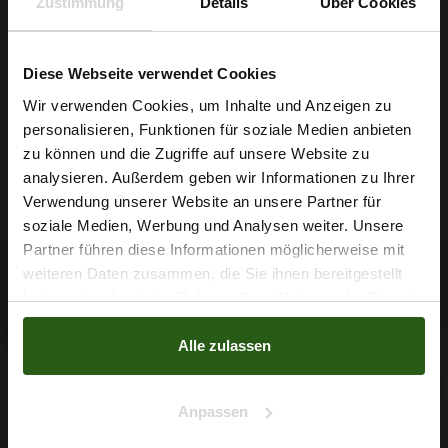
Zustimmung
Details
Über Cookies
Sichern Sie sich jetzt Ihren Laufmeter und verwirklichen Sie
Ihre nächsten Nähprojekte mit dem American Crêpe
Diese Webseite verwendet Cookies
hellbraun.
Wir verwenden Cookies, um Inhalte und Anzeigen zu
personalisieren, Funktionen für soziale Medien anbieten
Wie wäre es mit
zu können und die Zugriffe auf unsere Website zu
5 % Rabatt
analysieren. Außerdem geben wir Informationen zu Ihrer
Nähzubehör, das begeistert ...
Verwendung unserer Website an unsere Partner für
auf deine erste Bestellung?
soziale Medien, Werbung und Analysen weiter. Unsere
Partner führen diese Informationen möglicherweise mit
Na klar!
weiteren Daten zusammen, die Sie ihnen bereitgestellt
haben oder die sie im Rahmen Ihrer Nutzung der Dienste
Nein, Danke
gesammelt haben.
Alle zulassen
Anpassen