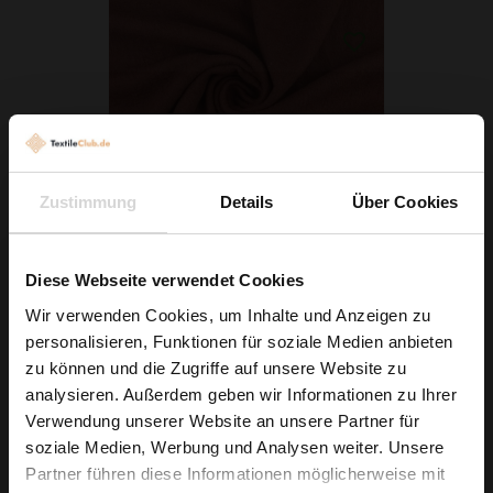
Zustimmung
Details
Über Cookies
Walkloden Rotbraun
Diese Webseite verwendet Cookies
10,49 € / 0,5 lm
Wir verwenden Cookies, um Inhalte und Anzeigen zu
2
(13,99 € / 1m
)
personalisieren, Funktionen für soziale Medien anbieten
Wie wäre es mit
zu können und die Zugriffe auf unsere Website zu
IN DEN WARENKORB
5 % Rabatt
analysieren. Außerdem geben wir Informationen zu Ihrer
Verwendung unserer Website an unsere Partner für
auf deine erste Bestellung?
soziale Medien, Werbung und Analysen weiter. Unsere
Partner führen diese Informationen möglicherweise mit
Na klar!