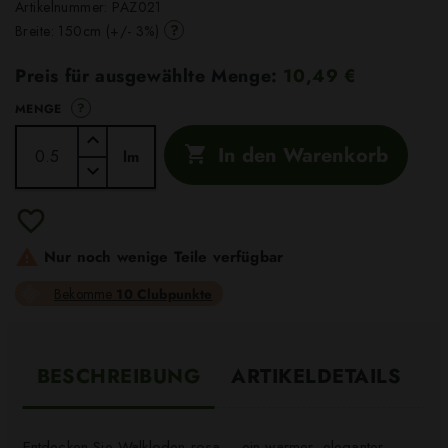
Artikelnummer:
PAZ021
?
Breite: 150cm (+/- 3%)
Preis für ausgewählte Menge:
10,49 €
?
MENGE
In den Warenkorb

lm

Nur noch wenige Teile verfügbar
Bekomme
10 Clubpunkte
BESCHREIBUNG
ARTIKELDETAILS
Entdecken Sie Walkloden rosa – ein warmer, eleganter