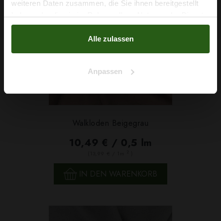
weiteren Daten zusammen, die Sie ihnen bereitgestellt
haben oder die sie im Rahmen Ihrer Nutzung der Dienste
Nein, Danke
gesammelt haben.
Alle zulassen
Anpassen
Walkloden Beigegrau
10,49 € / 0,5 lm
2
(13,99 € / 1m
)
IN DEN WARENKORB