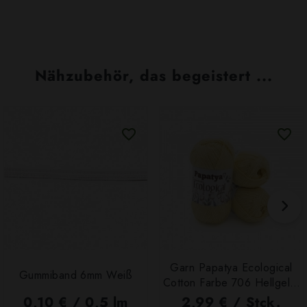
Nähzubehör, das begeistert ...
Garn Papatya Ecological
Gummiband 6mm Weiß
Cotton Farbe 706 Hellgelb,
100g
0,10 € / 0,5 lm
2,99 € / Stck.