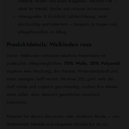
Material Struktur und einen eleganten, weichen Fall –
ideal für Mäntel, Röcke und robuste Accessoires.
Atmungsaktiv & blickdicht: Luftdurchlässig, nicht
durchsichtig und knitterarm – bequem zu tragen und
pflegefreundlich im Alltag.
Produktdetails: Walkloden rosa
Dieser Walkloden verbindet natürliche Materialien mit
praktischer Alltagstauglichkeit:
70% Wolle, 30% Polyamid
ergeben eine Mischung, die Wärme, Widerstandskraft und
einen samtigen Griff vereint. Mit etwa 350 g/m² wirkt der
Stoff solide und zugleich geschmeidig, sodass Ihre Mäntel
einen edlen, aber dennoch gemütlichen Ausdruck
bekommen.
Kreieren Sie daraus klassische oder moderne Stücke – von
strukturierten Mänteln und eleganten Röcken bis hin zu