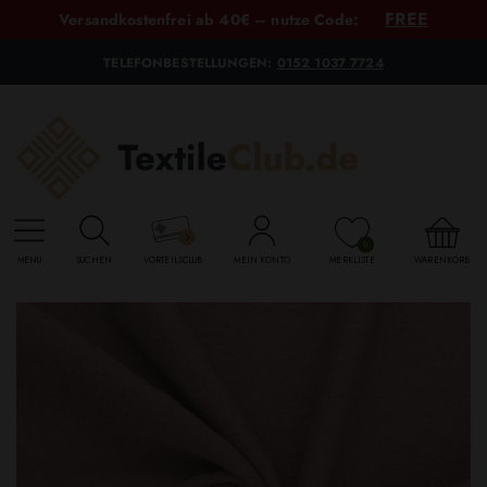
FREE
Versandkostenfrei ab 40€ – nutze Code:
TELEFONBESTELLUNGEN:
0152 1037 7724
0
MENU
SUCHEN
VORTEILSCLUB
MEIN KONTO
MERKLISTE
WARENKORB