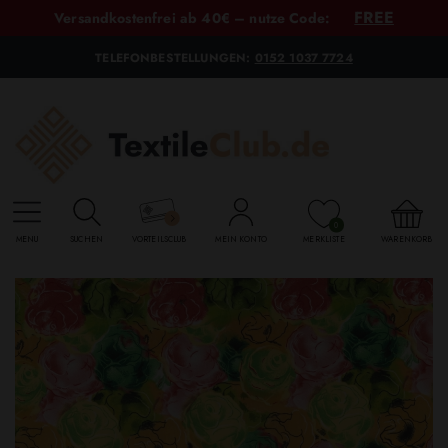
FREE
Versandkostenfrei ab 40€ – nutze Code:
TELEFONBESTELLUNGEN:
0152 1037 7724
0
MENU
SUCHEN
VORTEILSCLUB
MEIN KONTO
MERKLISTE
WARENKORB