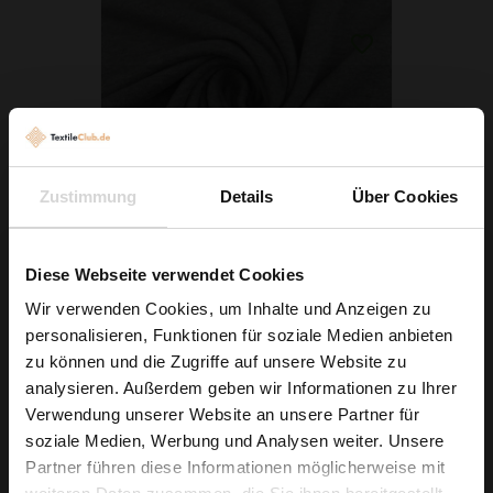
Zustimmung
Details
Über Cookies
Baumwolljersey Dunkelgrau Melange
Diese Webseite verwendet Cookies
7,79 € / 0,5 lm
Wir verwenden Cookies, um Inhalte und Anzeigen zu
personalisieren, Funktionen für soziale Medien anbieten
2
(9,74 € / 1m
)
Wie wäre es mit
zu können und die Zugriffe auf unsere Website zu
IN DEN WARENKORB
5 % Rabatt
analysieren. Außerdem geben wir Informationen zu Ihrer
Verwendung unserer Website an unsere Partner für
auf deine erste Bestellung?
soziale Medien, Werbung und Analysen weiter. Unsere
Partner führen diese Informationen möglicherweise mit
Na klar!