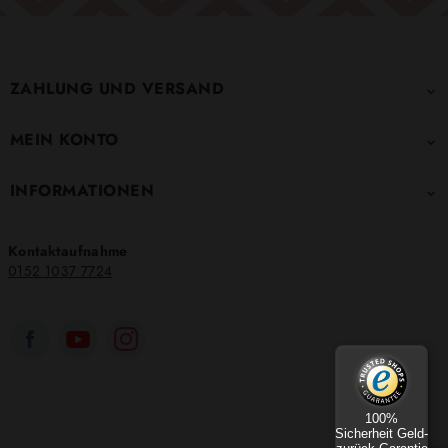
ZAHLUNG UND VERSAND

MEIN KONTO

INFORMATIONEN

Kontaktaufnahme
0152 1037 7724
100%
Sicherheit Geld-