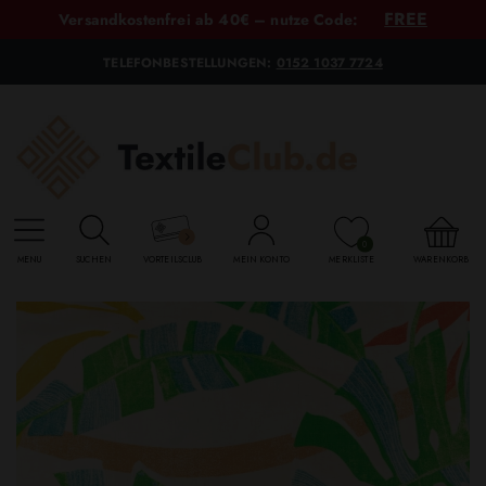
FREE
Versandkostenfrei ab 40€ – nutze Code:
TELEFONBESTELLUNGEN:
0152 1037 7724
0
MENU
SUCHEN
VORTEILSCLUB
MEIN KONTO
MERKLISTE
WARENKORB