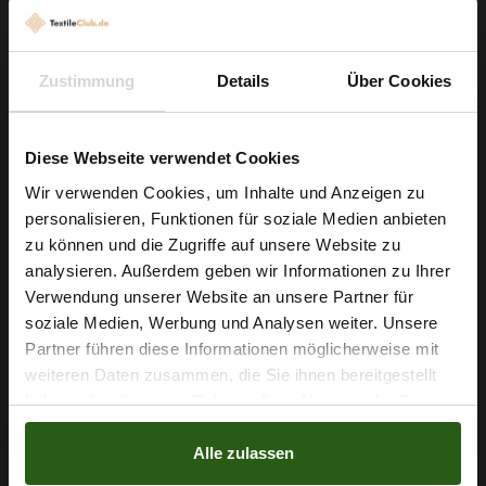
klare, großzügige Schnitte dank 150 cm Breite, fertigen Sie
feine Blusen oder fließende Röcke mit minimalem Aufwand,
oder verwenden Sie das robuste Material für dekorative
Zustimmung
Details
Über Cookies
Gartenvorhänge und kreative Kostüme. Die leichte Elastizität
und die gute Verarbeitbarkeit machen ihn besonders
anfängerfreundlich und langlebig in der Nutzung.
Diese Webseite verwendet Cookies
Wir verwenden Cookies, um Inhalte und Anzeigen zu
Greifen Sie jetzt zu und verwandeln Sie Ihre Entwürfe in echte
personalisieren, Funktionen für soziale Medien anbieten
Hingucker – dieser Viskosestoff liefert Ihnen das Material,
Wie wäre es mit
zu können und die Zugriffe auf unsere Website zu
die Haptik und die Optik, um Ihre Ideen sofort umzusetzen.
5 % Rabatt
analysieren. Außerdem geben wir Informationen zu Ihrer
Verwendung unserer Website an unsere Partner für
auf deine erste Bestellung?
soziale Medien, Werbung und Analysen weiter. Unsere
Partner führen diese Informationen möglicherweise mit
Na klar!
Nähzubehör, das begeistert ...
weiteren Daten zusammen, die Sie ihnen bereitgestellt
haben oder die sie im Rahmen Ihrer Nutzung der Dienste
Nein, Danke
gesammelt haben.
Alle zulassen