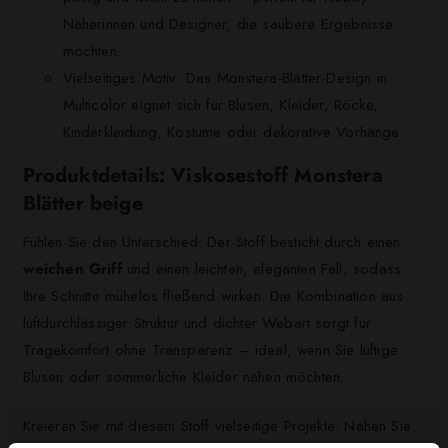
Näherinnen und Designer, die saubere Ergebnisse
möchten.
Vielseitiges Motiv: Das Monstera-Blätter-Design in
Multicolor eignet sich für Blusen, Kleider, Röcke,
Kinderkleidung, Kostüme oder dekorative Vorhänge.
Produktdetails: Viskosestoff Monstera
Blätter beige
Fühlen Sie den Unterschied: Der Stoff besticht durch einen
weichen Griff
und einen leichten, eleganten Fall, sodass
Ihre Schnitte mühelos fließend wirken. Die Kombination aus
luftdurchlässiger Struktur und dichter Webart sorgt für
Tragekomfort ohne Transparenz – ideal, wenn Sie luftige
Blusen oder sommerliche Kleider nähen möchten.
Kreieren Sie mit diesem Stoff vielseitige Projekte: Nähen Sie