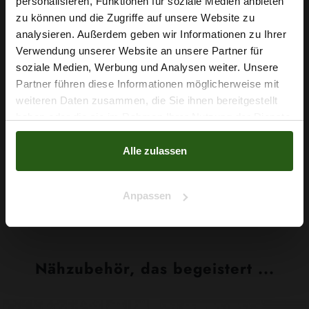
personalisieren, Funktionen für soziale Medien anbieten
Wie wäre es mit
zu können und die Zugriffe auf unsere Website zu
5 % Rabatt
analysieren. Außerdem geben wir Informationen zu Ihrer
Verwendung unserer Website an unsere Partner für
auf deine erste Bestellung?
Viskosestoff Paisley Braun
soziale Medien, Werbung und Analysen weiter. Unsere
Partner führen diese Informationen möglicherweise mit
6,29 € / 0,5 lm
Na klar!
weiteren Daten zusammen, die Sie ihnen bereitgestellt
2
(8,39 € / 1m
)
haben oder die sie im Rahmen Ihrer Nutzung der Dienste
Nein, Danke
IN DEN WARENKORB
gesammelt haben.
Alle zulassen
Anpassen
Nähzubehör, das begeistert ...