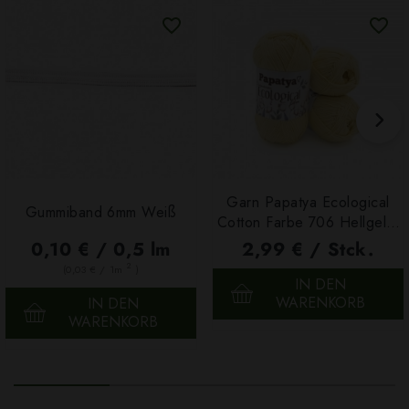
Garn Papatya Ecological
Gummiband 6mm Weiß
Cotton Farbe 706 Hellgelb,
100g
0,10 € / 0,5 lm
2,99 € / Stck.
2
(0,03 € / 1m
)
IN DEN
WARENKORB
IN DEN
WARENKORB