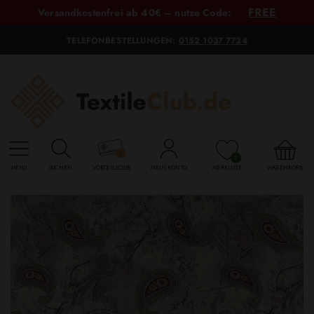
FREE
Versandkostenfrei ab 40€ – nutze Code:
TELEFONBESTELLUNGEN:
0152 1037 7724
0
MENU
SUCHEN
VORTEILSCLUB
MEIN KONTO
MERKLISTE
WARENKORB