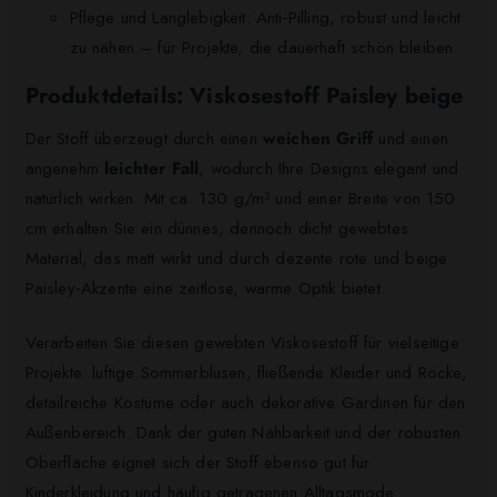
Pflege und Langlebigkeit: Anti‑Pilling, robust und leicht
zu nähen – für Projekte, die dauerhaft schön bleiben.
Produktdetails: Viskosestoff Paisley beige
Der Stoff überzeugt durch einen
weichen Griff
und einen
angenehm
leichter Fall
, wodurch Ihre Designs elegant und
natürlich wirken. Mit ca. 130 g/m² und einer Breite von 150
cm erhalten Sie ein dünnes, dennoch dicht gewebtes
Material, das matt wirkt und durch dezente rote und beige
Paisley‑Akzente eine zeitlose, warme Optik bietet.
Verarbeiten Sie diesen gewebten Viskosestoff für vielseitige
Projekte: luftige Sommerblusen, fließende Kleider und Röcke,
detailreiche Kostüme oder auch dekorative Gardinen für den
Außenbereich. Dank der guten Nähbarkeit und der robusten
Oberfläche eignet sich der Stoff ebenso gut für
Kinderkleidung und häufig getragenen Alltagsmode.