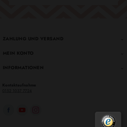
ZAHLUNG UND VERSAND

MEIN KONTO

INFORMATIONEN

Kontaktaufnahme
0152 1037 7724