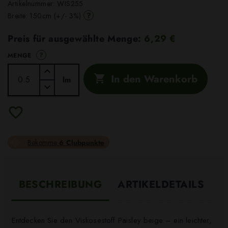
Artikelnummer:
WIS255
?
Breite: 150cm (+/- 3%)
Preis für ausgewählte Menge:
6,29 €
?
MENGE
In den Warenkorb

lm
Bekomme
6 Clubpunkte
BESCHREIBUNG
ARTIKELDETAILS
Entdecken Sie den Viskosestoff Paisley beige – ein leichter,