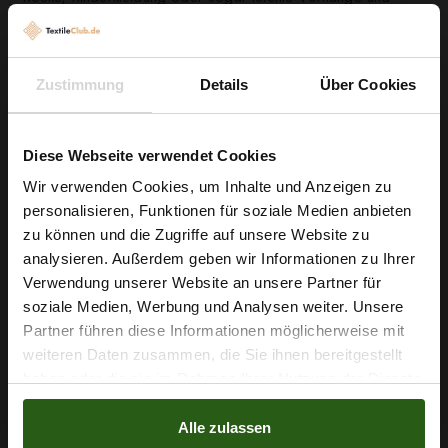
Kostüme. Die gute Luftdurchlässigkeit und die Bio-Qualität
machen ihn besonders für sommerliche Projekte geeignet,
während die robuste Verarbeitung und Anti-Pilling-
Zustimmung
Details
Über Cookies
Eigenschaften dafür sorgen, dass Ihre Näharbeiten lange
schön bleiben. Dank der leichten Elastizität passt sich der
Diese Webseite verwendet Cookies
Stoff angenehm Ihren Schnitten an und lässt sich problemlos
verarbeiten.
Wir verwenden Cookies, um Inhalte und Anzeigen zu
personalisieren, Funktionen für soziale Medien anbieten
Wie wäre es mit
Greifen Sie zu und verwandeln Sie Ihre Ideen in elegante,
zu können und die Zugriffe auf unsere Website zu
5 % Rabatt
analysieren. Außerdem geben wir Informationen zu Ihrer
tragbare Unikate – Ihr Projekt beginnt hier.
Verwendung unserer Website an unsere Partner für
auf deine erste Bestellung?
soziale Medien, Werbung und Analysen weiter. Unsere
Partner führen diese Informationen möglicherweise mit
Na klar!
Nähzubehör, das begeistert ...
weiteren Daten zusammen, die Sie ihnen bereitgestellt
haben oder die sie im Rahmen Ihrer Nutzung der Dienste
Nein, Danke
gesammelt haben.
Alle zulassen