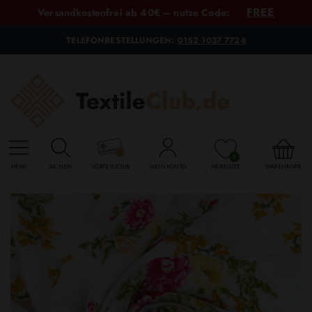
FREE
Versandkostenfrei ab 40€ – nutze Code:
TELEFONBESTELLUNGEN:
0152 1037 7724
0
MENU
SUCHEN
VORTEILSCLUB
MEIN KONTO
MERKLISTE
WARENKORB