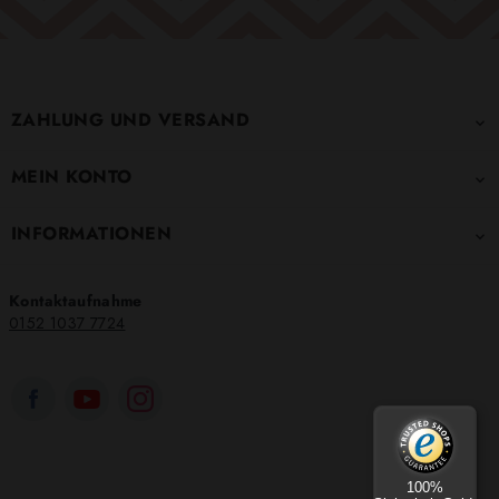
ZAHLUNG UND VERSAND

MEIN KONTO

INFORMATIONEN

Kontaktaufnahme
0152 1037 7724
100%