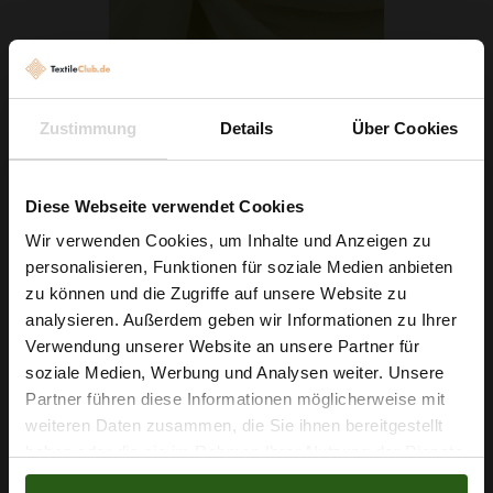
Palermo Leinen Mix Hellgelb
Zustimmung
Details
Über Cookies
7,99 € / 0,5 lm
2
(11,41 € / 1m
)
Diese Webseite verwendet Cookies
IN DEN WARENKORB
Wir verwenden Cookies, um Inhalte und Anzeigen zu
personalisieren, Funktionen für soziale Medien anbieten
Wie wäre es mit
zu können und die Zugriffe auf unsere Website zu
5 % Rabatt
analysieren. Außerdem geben wir Informationen zu Ihrer
Verwendung unserer Website an unsere Partner für
auf deine erste Bestellung?
soziale Medien, Werbung und Analysen weiter. Unsere
Partner führen diese Informationen möglicherweise mit
Na klar!
weiteren Daten zusammen, die Sie ihnen bereitgestellt
haben oder die sie im Rahmen Ihrer Nutzung der Dienste
Nein, Danke
gesammelt haben.