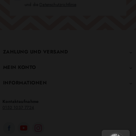
und die
Datenschutzrichtlinie
.
ZAHLUNG UND VERSAND

MEIN KONTO

INFORMATIONEN

Kontaktaufnahme
0152 1037 7724