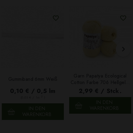
Garn Papatya Ecological
Gummiband 6mm Weiß
Cotton Farbe 706 Hellgelb,
100g
0,10 € / 0,5 lm
2,99 € / Stck.
2
(0,03 € / 1m
)
IN DEN
WARENKORB
IN DEN
WARENKORB