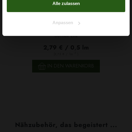
Alle zulassen
Anpassen
Softtüll Lila
2,79 € / 0,5 lm
2
(3,72 € / 1m
)
IN DEN WARENKORB
Nähzubehör, das begeistert ...