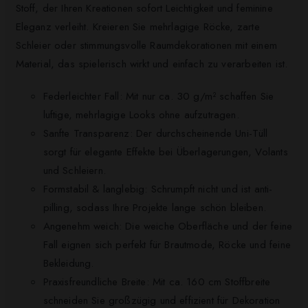
Stoff, der Ihren Kreationen sofort Leichtigkeit und feminine
Eleganz verleiht. Kreieren Sie mehrlagige Röcke, zarte
Schleier oder stimmungsvolle Raumdekorationen mit einem
Material, das spielerisch wirkt und einfach zu verarbeiten ist.
Federleichter Fall: Mit nur ca. 30 g/m² schaffen Sie
luftige, mehrlagige Looks ohne aufzutragen.
Sanfte Transparenz: Der durchscheinende Uni-Tüll
sorgt für elegante Effekte bei Überlagerungen, Volants
und Schleiern.
Formstabil & langlebig: Schrumpft nicht und ist anti-
pilling, sodass Ihre Projekte lange schön bleiben.
Angenehm weich: Die weiche Oberfläche und der feine
Fall eignen sich perfekt für Brautmode, Röcke und feine
Bekleidung.
Praxisfreundliche Breite: Mit ca. 160 cm Stoffbreite
schneiden Sie großzügig und effizient für Dekoration