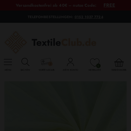
FREE
Versandkostenfrei ab 40€ – nutze Code:
TELEFONBESTELLUNGEN:
0152 1037 7724
0
MENU
SUCHEN
VORTEILSCLUB
MEIN KONTO
MERKLISTE
WARENKORB