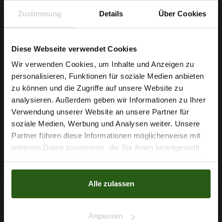
Zustimmung
Details
Über Cookies
Diese Webseite verwendet Cookies
Wir verwenden Cookies, um Inhalte und Anzeigen zu
personalisieren, Funktionen für soziale Medien anbieten
Wie wäre es mit
zu können und die Zugriffe auf unsere Website zu
5 % Rabatt
analysieren. Außerdem geben wir Informationen zu Ihrer
Verwendung unserer Website an unsere Partner für
auf deine erste Bestellung?
soziale Medien, Werbung und Analysen weiter. Unsere
Partner führen diese Informationen möglicherweise mit
Na klar!
weiteren Daten zusammen, die Sie ihnen bereitgestellt
Chiffon Blumen Hellgrau
haben oder die sie im Rahmen Ihrer Nutzung der Dienste
Nein, Danke
gesammelt haben.
5,79 € / 0,5 lm
Alle zulassen
2
(7,72 € / 1m
)
IN DEN WARENKORB
Anpassen