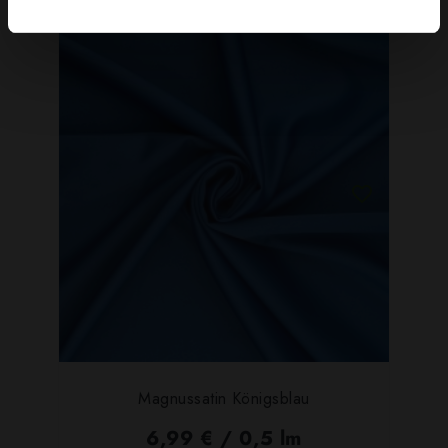
Magnussatin Königsblau
6,99 € / 0,5 lm