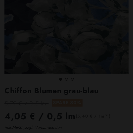
Chiffon Blumen grau-blau
5,79 € / 0,5 lm
SPARE 30%
4,05 €
/ 0,5 lm
2
(5,40 € / 1m
)
inkl.MwSt.,zzgl. Versandkosten