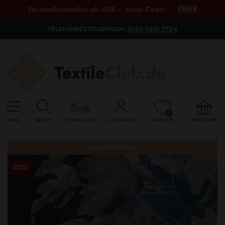
FREE
Versandkostenfrei ab 40€ – nutze Code:
TELEFONBESTELLUNGEN:
0152 1037 7724
0
MENU
SUCHEN
VORTEILSCLUB
MEIN KONTO
MERKLISTE
WARENKORB
SONDERPREIS!
-30%