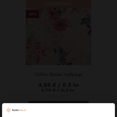
SONDERPREIS!
-30%
Chiffon Blumen Hellbeige
4,05 € / 0,5 lm
5,79 € / 0,5 lm
2
(5,40 € / 1m
)
IN DEN WARENKORB