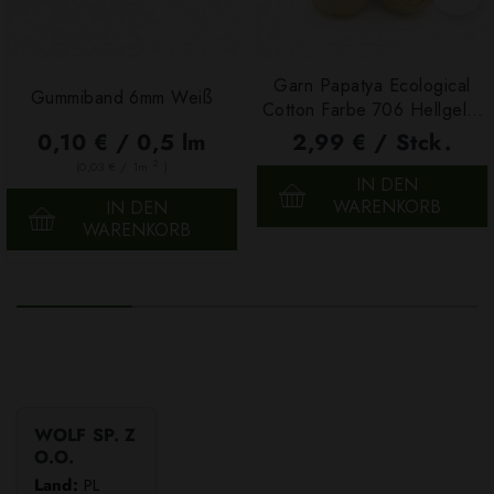
Garn Papatya Ecological
Gummiband 6mm Weiß
Cotton Farbe 706 Hellgelb,
100g
0,10 € / 0,5 lm
2,99 € / Stck.
2
(0,03 € / 1m
)
IN DEN
WARENKORB
IN DEN
WARENKORB
WOLF SP. Z
O.O.
Land:
PL