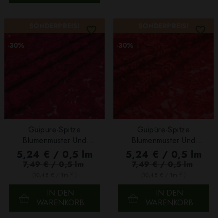
SONDERPREIS!
SONDERPREIS!
-30%
-30%
Guipure-Spitze
Guipüre-Spitze
Blumenmuster Und
Blumenmuster Und
Bogenkante Dunkelbeere
Bogenkante In Rot
5,24 € / 0,5 lm
5,24 € / 0,5 lm
7,49 € / 0,5 lm
7,49 € / 0,5 lm
2
2
(10,48 € / 1m
)
(10,48 € / 1m
)
IN DEN
IN DEN
WARENKORB
WARENKORB