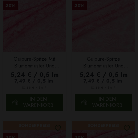
-30%
-30%
Guipure-Spitze Mit
Guipure-Spitze
Blumenmuster Und
Blumenmuster Und
Bogenkante Rosa
Bogenkante In Rosa
5,24 € / 0,5 lm
5,24 € / 0,5 lm
7,49 € / 0,5 lm
7,49 € / 0,5 lm
2
2
(10,48 € / 1m
)
(10,48 € / 1m
)
IN DEN
IN DEN
WARENKORB
WARENKORB
SONDERPREIS!
SONDERPREIS!
-30%
-30%