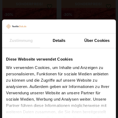
SONDERPREIS!
SONDERPREIS!
-30%
-30%
Zustimmung
Details
Über Cookies
Diese Webseite verwendet Cookies
Guipure-Spitze
Guipure-Spitze
Blumenmuster Und
Blumenmuster Und
Wir verwenden Cookies, um Inhalte und Anzeigen zu
Bogenkante In Rot
Bogenkante Rot
5,24 € / 0,5 lm
5,24 € / 0,5 lm
personalisieren, Funktionen für soziale Medien anbieten
7,49 € / 0,5 lm
7,49 € / 0,5 lm
Wie wäre es mit
zu können und die Zugriffe auf unsere Website zu
2
2
5 % Rabatt
(10,48 € / 1m
)
(10,48 € / 1m
)
analysieren. Außerdem geben wir Informationen zu Ihrer
Verwendung unserer Website an unsere Partner für
auf deine erste Bestellung?
IN DEN
IN DEN
soziale Medien, Werbung und Analysen weiter. Unsere
WARENKORB
WARENKORB
Partner führen diese Informationen möglicherweise mit
Na klar!
weiteren Daten zusammen, die Sie ihnen bereitgestellt
SONDERPREIS!
SONDERPREIS!