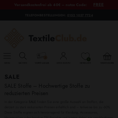
FREE
Versandkostenfrei ab 40€ – nutze Code:
TELEFONBESTELLUNGEN:
0152 1037 7724
0
MENU
SUCHEN
VORTEILSCLUB
MEIN KONTO
MERKLISTE
WARENKORB
SALE
SALE Stoffe – Hochwertige Stoffe zu
reduzierten Preisen
In der Kategorie
SALE
finden Sie eine große Auswahl an Stoffen, die
derzeit zu stark reduzierten Preisen erhältlich sind – teilweise bis zu -60%.
Diese Stoffe eignen sich hervorragend für Kleidung, Accessoires,
Heimtextilien oder kreative DIY-Projekte und bieten dabei ein unschlagbares