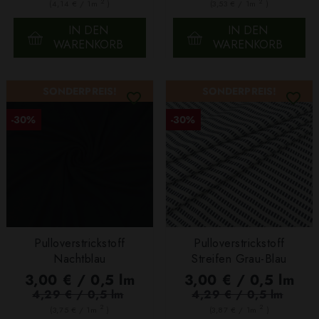
2
2
(4,14 € / 1m
)
(3,53 € / 1m
)
IN DEN
IN DEN
WARENKORB
WARENKORB
SONDERPREIS!
SONDERPREIS!
-30%
-30%
Pulloverstrickstoff
Pulloverstrickstoff
Nachtblau
Streifen Grau-Blau
3,00 € / 0,5 lm
3,00 € / 0,5 lm
4,29 € / 0,5 lm
4,29 € / 0,5 lm
2
2
(3,75 € / 1m
)
(3,87 € / 1m
)