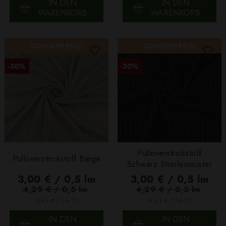
IN DEN
IN DEN
WARENKORB
WARENKORB
SONDERPREIS!
SONDERPREIS!
-30%
-30%
Pulloverstrickstoff
Pulloverstrickstoff Beige
Schwarz Streifenmuster
3,00 € / 0,5 lm
3,00 € / 0,5 lm
4,29 € / 0,5 lm
4,29 € / 0,5 lm
2
2
(3,64 € / 1m
)
(4,62 € / 1m
)
IN DEN
IN DEN