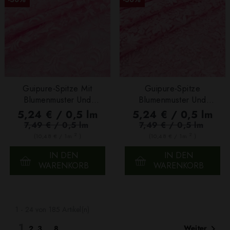
Guipure-Spitze Mit
Guipure-Spitze
Blumenmuster Und
Blumenmuster Und
Bogenkante In Rosa
Bogenkante Rosa
5,24 € / 0,5 lm
5,24 € / 0,5 lm
7,49 € / 0,5 lm
7,49 € / 0,5 lm
2
2
(10,48 € / 1m
)
(10,48 € / 1m
)
IN DEN
IN DEN
WARENKORB
WARENKORB
1 - 24 von 185 Artikel(n)
1

Weiter
2
3
…
8