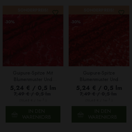
SONDERPREIS!
SONDERPREIS!
-30%
-30%
Guipure-Spitze Mit
Guipure-Spitze
Blumenmuster Und
Blumenmuster Und
Bogenkante Rot
Bogenkante Rot
5,24 € / 0,5 lm
5,24 € / 0,5 lm
7,49 € / 0,5 lm
7,49 € / 0,5 lm
2
2
(10,48 € / 1m
)
(10,48 € / 1m
)
IN DEN
IN DEN
WARENKORB
WARENKORB