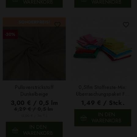
WARENKORB
WARENKORB
SONDERPREIS!
-30%
Pulloverstrickstoff
0,5lfm Stoffreste-Mix:
Dunkelbeige
Überraschungspaket Für
Deine Projekte!
3,00 € / 0,5 lm
1,49 € / Stck.
4,29 € / 0,5 lm
IN DEN
2
(5,00 € / 1m
)
WARENKORB
IN DEN
WARENKORB