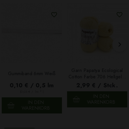
Garn Papatya Ecological
Gummiband 6mm Weiß
Cotton Farbe 706 Hellgelb,
100g
0,10 € / 0,5 lm
2,99 € / Stck.
2
(0,03 € / 1m
)
IN DEN
WARENKORB
IN DEN
WARENKORB