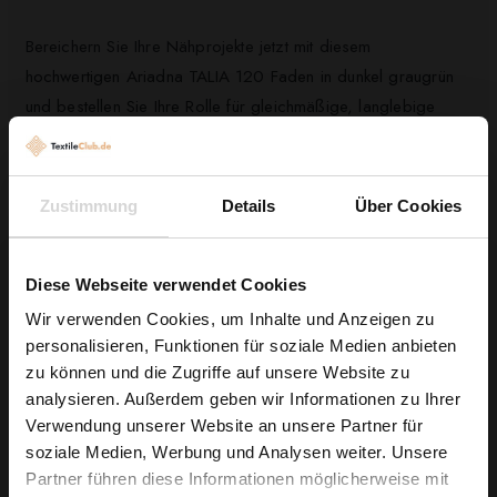
Bereichern Sie Ihre Nähprojekte jetzt mit diesem
hochwertigen Ariadna TALIA 120 Faden in dunkel graugrün
und bestellen Sie Ihre Rolle für gleichmäßige, langlebige
Nähte.
Zustimmung
Details
Über Cookies
Kunden, die diesen Artikel gekauft haben,
kauften auch ...
Diese Webseite verwendet Cookies
Wir verwenden Cookies, um Inhalte und Anzeigen zu
personalisieren, Funktionen für soziale Medien anbieten
Wie wäre es mit
zu können und die Zugriffe auf unsere Website zu
5 % Rabatt
analysieren. Außerdem geben wir Informationen zu Ihrer
Verwendung unserer Website an unsere Partner für
auf deine erste Bestellung?
soziale Medien, Werbung und Analysen weiter. Unsere
Partner führen diese Informationen möglicherweise mit
Na klar!