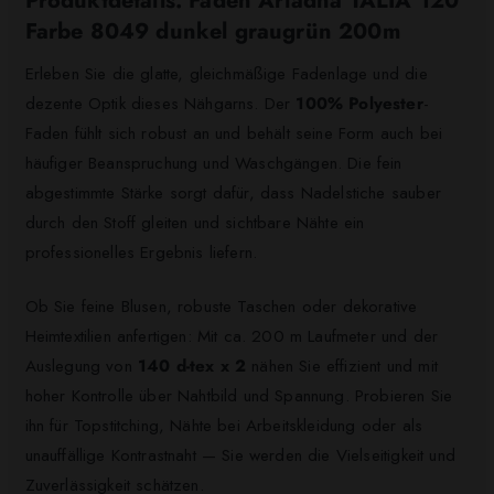
Produktdetails: Faden Ariadna TALIA 120
Farbe 8049 dunkel graugrün 200m
Erleben Sie die glatte, gleichmäßige Fadenlage und die
dezente Optik dieses Nähgarns. Der
100% Polyester
-
Faden fühlt sich robust an und behält seine Form auch bei
häufiger Beanspruchung und Waschgängen. Die fein
abgestimmte Stärke sorgt dafür, dass Nadelstiche sauber
durch den Stoff gleiten und sichtbare Nähte ein
professionelles Ergebnis liefern.
Ob Sie feine Blusen, robuste Taschen oder dekorative
Heimtextilien anfertigen: Mit ca. 200 m Laufmeter und der
Auslegung von
140 d-tex x 2
nähen Sie effizient und mit
hoher Kontrolle über Nahtbild und Spannung. Probieren Sie
ihn für Topstitching, Nähte bei Arbeitskleidung oder als
unauffällige Kontrastnaht — Sie werden die Vielseitigkeit und
Zuverlässigkeit schätzen.