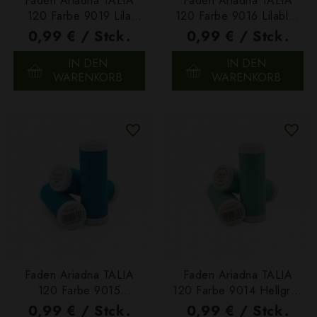
Faden Ariadna TALIA
Faden Ariadna TALIA
120 Farbe 9019 Lila
120 Farbe 9016 Lilablau
200m
200m
0,99 € / Stck.
0,99 € / Stck.
IN DEN
IN DEN
WARENKORB
WARENKORB
Faden Ariadna TALIA
Faden Ariadna TALIA
120 Farbe 9015
120 Farbe 9014 Hellgrün
Dunkeltürkis 200m
200m
0,99 € / Stck.
0,99 € / Stck.