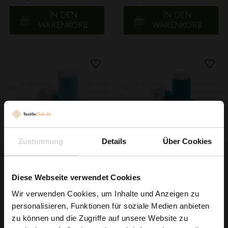
IN DEN
IN DEN
WARENKORB
WARENKORB
Zustimmung
Details
Über Cookies
Faden Ariadna TALIA
Faden Ariadna TALIA
120 Farbe 9013 Türkis
120 Farbe 9012 Petrol
Diese Webseite verwendet Cookies
200m
200m
0,99 € / Stck.
0,99 € / Stck.
Wir verwenden Cookies, um Inhalte und Anzeigen zu
personalisieren, Funktionen für soziale Medien anbieten
IN DEN
IN DEN
Wie wäre es mit
zu können und die Zugriffe auf unsere Website zu
WARENKORB
WARENKORB