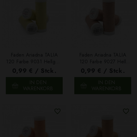
Faden Ariadna TALIA
Faden Ariadna TALIA
120 Farbe 9031 Hellgelb
120 Farbe 9027 Hell
200m
Altrosa 200m
0,99 € / Stck.
0,99 € / Stck.
IN DEN
IN DEN
WARENKORB
WARENKORB