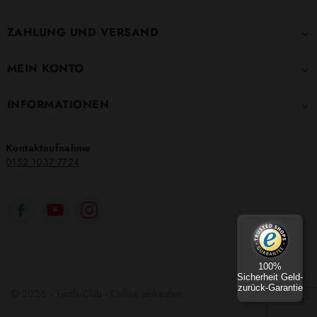
ZAHLUNG UND VERSAND

MEIN KONTO

INFORMATIONEN

Kontaktaufnahme
0152 1037 7724
100%
Sicherheit Geld-
zurück-Garantie
© 2026 - TextileClub - Online einkaufen