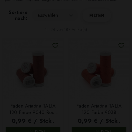
Sortiere
auswählen
FILTER
nach:
1 - 24 von 187 Artikel(n)
Faden Ariadna TALIA
Faden Ariadna TALIA
120 Farbe 9040 Rosa
120 Farbe 9038
200m
Dunkellachs 200m
0,99 € / Stck.
0,99 € / Stck.