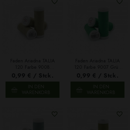
Faden Ariadna TALIA
Faden Ariadna TALIA
120 Farbe 9008
120 Farbe 9007 Grün
Grüngrau 200m
200m
0,99 € / Stck.
0,99 € / Stck.
IN DEN
IN DEN
WARENKORB
WARENKORB