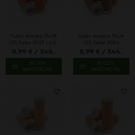
Faden Ariadna TALIA
Faden Ariadna TALIA
120 Farbe 9025 Lachs
120 Farbe 9024
200m
Beigeorange 200m
0,99 € / Stck.
0,99 € / Stck.
IN DEN
IN DEN
WARENKORB
WARENKORB