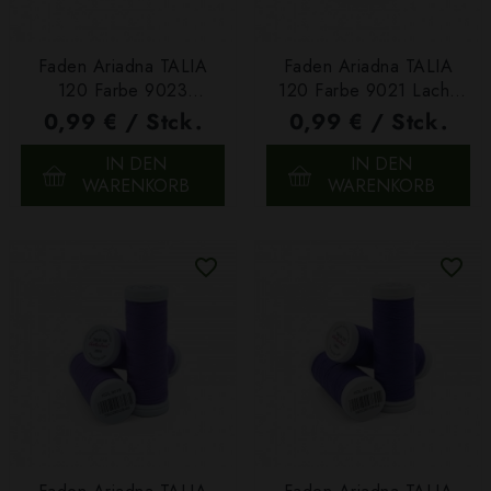
Faden Ariadna TALIA
Faden Ariadna TALIA
120 Farbe 9023
120 Farbe 9021 Lachs
Helllachs 200m
200m
0,99 € / Stck.
0,99 € / Stck.
IN DEN
IN DEN
WARENKORB
WARENKORB