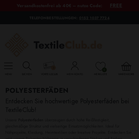
FREE
Versandkostenfrei ab 40€ – nutze Code:
TELEFONBESTELLUNGEN:
0152 1037 7724
0
MENU
SUCHEN
VORTEILSCLUB
MEIN KONTO
MERKLISTE
WARENKORB
POLYESTERFÄDEN
Entdecken Sie hochwertige Polyesterfäden bei
TextileClub!
Unsere
Polyesterfäden
überzeugen durch hohe Reißfestigkeit,
gleichmäßige Struktur und vielseitige Einsatzmöglichkeiten. Ideal für
Nähprojekte, Kleidung, Heimtextilien oder kreative Projekte. Entdecken Sie
jetzt unsere Polyester-Nähgarne in verschiedenen Stärken und Farben.