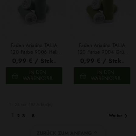
Faden Ariadna TALIA
Faden Ariadna TALIA
120 Farbe 9006 Hell
120 Farbe 9004 Grün
Graugrün 200m
200m
0,99 € / Stck.
0,99 € / Stck.
IN DEN
IN DEN
WARENKORB
WARENKORB
1 - 24 von 187 Artikel(n)
1

Weiter
2
3
…
8

ZURÜCK ZUM ANFANG