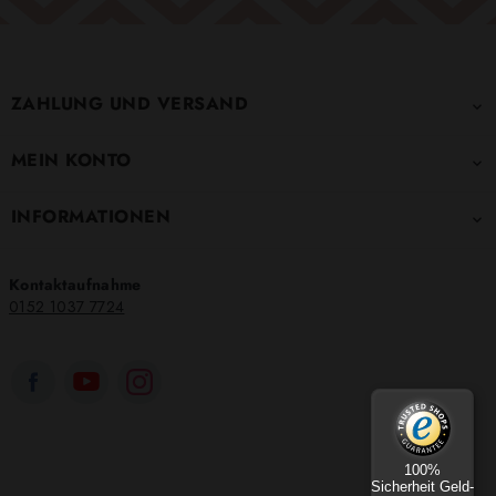
ZAHLUNG UND VERSAND

MEIN KONTO

INFORMATIONEN

Kontaktaufnahme
0152 1037 7724
100%
Sicherheit Geld-