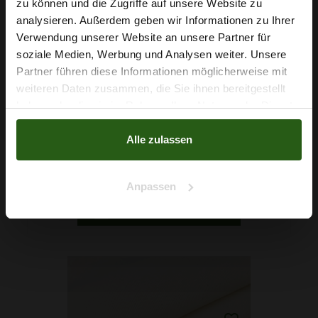
Wie wäre es mit
zu können und die Zugriffe auf unsere Website zu
5 % Rabatt
analysieren. Außerdem geben wir Informationen zu Ihrer
Verwendung unserer Website an unsere Partner für
auf deine erste Bestellung?
soziale Medien, Werbung und Analysen weiter. Unsere
Partner führen diese Informationen möglicherweise mit
Na klar!
weiteren Daten zusammen, die Sie ihnen bereitgestellt
haben oder die sie im Rahmen Ihrer Nutzung der Dienste
Nein, Danke
gesammelt haben.
Alle zulassen
Garn Papatya Cotton Touch 0460 Königsblau, 50g
2,29 € / Stck.
Anpassen
IN DEN WARENKORB