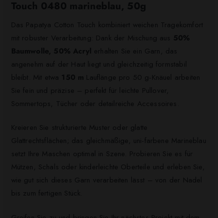
Touch 0480 marineblau, 50g
Das Papatya Cotton Touch kombiniert weichen Tragekomfort
mit robuster Verarbeitung: Dank der Mischung aus
50%
Baumwolle, 50% Acryl
erhalten Sie ein Garn, das
angenehm auf der Haut liegt und gleichzeitig formstabil
bleibt. Mit etwa
150 m
Lauflänge pro 50 g-Knäuel arbeiten
Sie fein und präzise – perfekt für leichte Pullover,
Sommertops, Tücher oder detailreiche Accessoires.
Kreieren Sie strukturierte Muster oder glatte
Glattrechtsflächen; das gleichmäßige, uni-farbene Marineblau
setzt Ihre Maschen optimal in Szene. Probieren Sie es für
Mützen, Schals oder kinderleichte Oberteile und erleben Sie,
wie gut sich dieses Garn verarbeiten lässt – von der Nadel
bis zum fertigen Stück.
Greifen Sie zu und bringen Sie Ihr nächstes Projekt mit dem