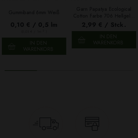
Garn Papatya Ecological
Gummiband 6mm Weiß
Cotton Farbe 706 Hellgelb,
100g
0,10 € / 0,5 lm
2,99 € / Stck.
2
(0,03 € / 1m
)
IN DEN
WARENKORB
IN DEN
WARENKORB