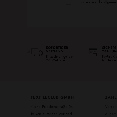
Ich akzeptiere die allgeme
SOFORTIGER
SICHERE
VERSAND
ZAHLUN
Blitzschnell geliefert:
PayPal, K
2-4 Werktage
Mit Trust
TEXTILECLUB GMBH
ZAHL
Kleine Friedensstraβe 24
Versan
15328 Küstriner Vorland
Allgem