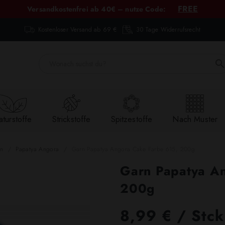
FREE
Versandkostenfrei ab 40€ – nutze Code:
Kostenloser Versand ab 69 €
30 Tage Widerrufsrecht
turstoffe
Strickstoffe
Spitzestoffe
Nach Muster
ln
Papatya Angora
Garn Papatya Angora Cake Farbe 615, 200g
Garn Papatya A
200g
8,99 € / Stck