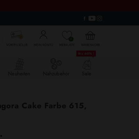

0
VORTEILSCLUB
MEIN KONTO
MERKLISTE
WARENKORB
Bis -60% !
Neuheiten
Nähzubehör
Sale
ngora Cake Farbe 615,
.