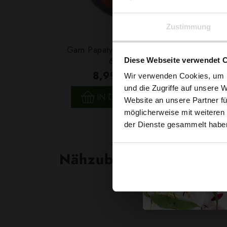
Zustimmung
Garn Papatya Angora Cake Farbe
603, 200g
Diese Webseite verwendet 
8,99 € / Stck.
Wir verwenden Cookies, um I
und die Zugriffe auf unsere 
SCHNELLANSICHT
IN DEN WARENKORB
Website an unsere Partner fü
möglicherweise mit weiteren
der Dienste gesammelt habe
Nähzubehör, das begeist