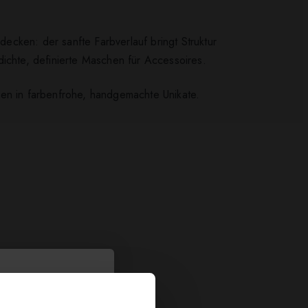
ecken: der sanfte Farbverlauf bringt Struktur
dichte, definierte Maschen für Accessoires.
een in farbenfrohe, handgemachte Unikate.