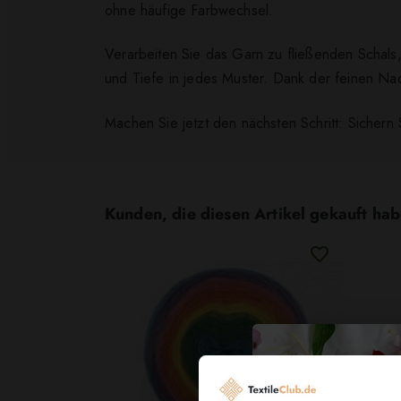
ohne häufige Farbwechsel.
Verarbeiten Sie das Garn zu fließenden Schals,
und Tiefe in jedes Muster. Dank der feinen Nad
Machen Sie jetzt den nächsten Schritt: Sichern
Kunden, die diesen Artikel gekauft hab