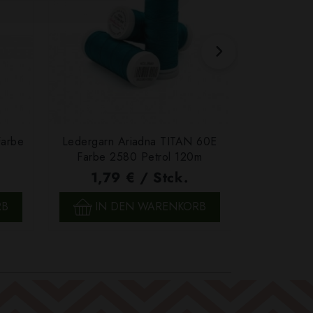
Farbe
Ledergarn Ariadna TITAN 60E
Garn Papat
Farbe 2580 Petrol 120m
We
1,79 € / Stck.
4,7
SCHNELLANSICHT
SCH
RB
IN DEN WARENKORB
IN