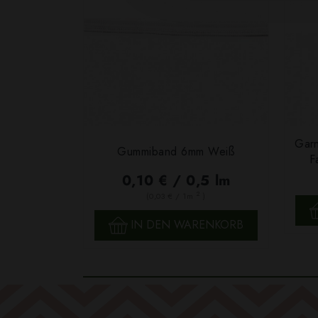
Garn
Gummiband 6mm Weiß
F
0,10 € / 0,5 lm
2
(0,03 € / 1m
)
SCHNELLANSICHT
IN DEN WARENKORB