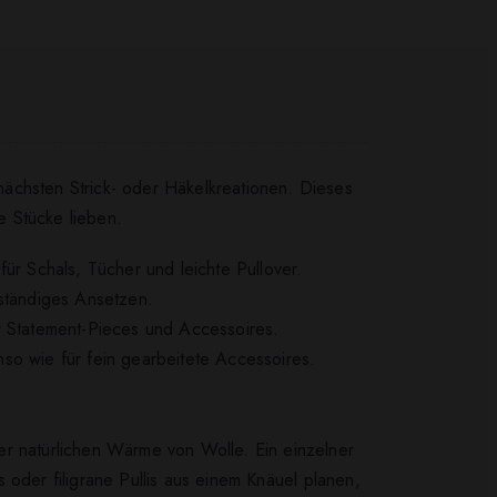
nächsten Strick- oder Häkelkreationen. Dieses
e Stücke lieben.
r Schals, Tücher und leichte Pullover.
ständiges Ansetzen.
ür Statement-Pieces und Accessoires.
so wie für fein gearbeitete Accessoires.
er natürlichen Wärme von Wolle. Ein einzelner
der filigrane Pullis aus einem Knäuel planen,