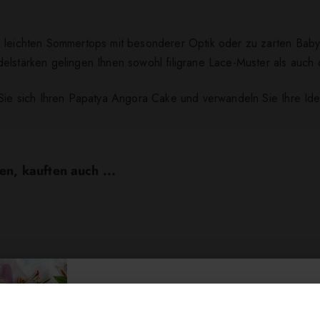
 leichten Sommertops mit besonderer Optik oder zu zarten Babyd
elstärken gelingen Ihnen sowohl filigrane Lace-Muster als auch 
 Sie sich Ihren Papatya Angora Cake und verwandeln Sie Ihre Id
en, kauften auch ...