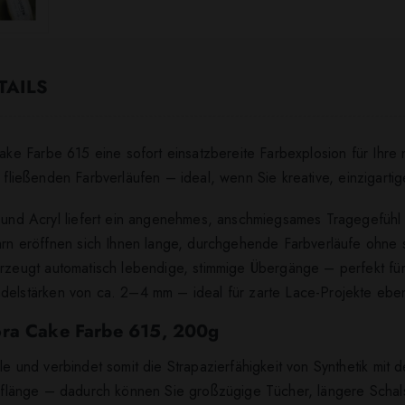
TAILS
e Farbe 615 eine sofort einsatzbereite Farbexplosion für Ihre 
 fließenden Farbverläufen – ideal, wenn Sie kreative, einzigartig
d Acryl liefert ein angenehmes, anschmiegsames Tragegefühl fü
n eröffnen sich Ihnen lange, durchgehende Farbverläufe ohne 
 erzeugt automatisch lebendige, stimmige Übergänge – perfekt f
adelstärken von ca. 2–4 mm – ideal für zarte Lace-Projekte eben
ora Cake Farbe 615, 200g
nd verbindet somit die Strapazierfähigkeit von Synthetik mit d
länge – dadurch können Sie großzügige Tücher, längere Schals o