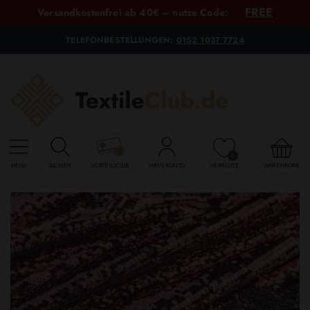
FREE
Versandkostenfrei ab 40€ – nutze Code:
TELEFONBESTELLUNGEN:
0152 1037 7724
0
MENU
SUCHEN
VORTEILSCLUB
MEIN KONTO
MERKLISTE
WARENKORB