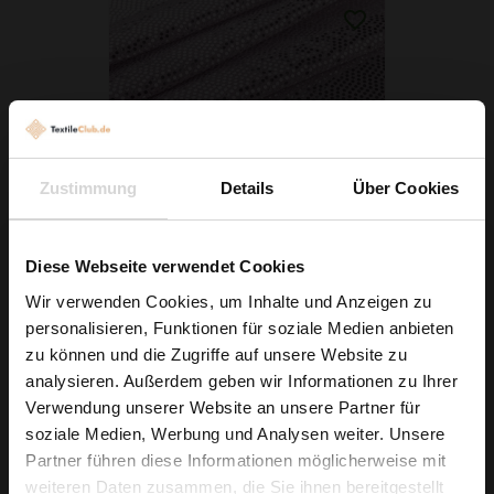
Zustimmung
Details
Über Cookies
Stretch Paillettenstoff Hellrosa
Diese Webseite verwendet Cookies
9,49 € / 0,5 lm
Wir verwenden Cookies, um Inhalte und Anzeigen zu
2
(14,06 € / 1m
)
personalisieren, Funktionen für soziale Medien anbieten
Wie wäre es mit
zu können und die Zugriffe auf unsere Website zu
IN DEN WARENKORB
5 % Rabatt
analysieren. Außerdem geben wir Informationen zu Ihrer
Verwendung unserer Website an unsere Partner für
auf deine erste Bestellung?
soziale Medien, Werbung und Analysen weiter. Unsere
Partner führen diese Informationen möglicherweise mit
Na klar!
weiteren Daten zusammen, die Sie ihnen bereitgestellt