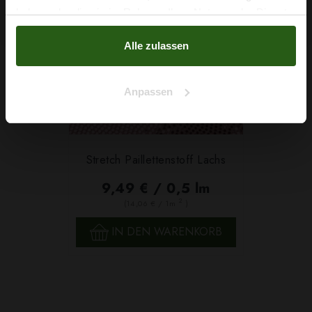
haben oder die sie im Rahmen Ihrer Nutzung der Dienste
Nein, Danke
gesammelt haben.
Alle zulassen
Anpassen
Stretch Paillettenstoff Lachs
9,49 € / 0,5 lm
2
(14,06 € / 1m
)
IN DEN WARENKORB