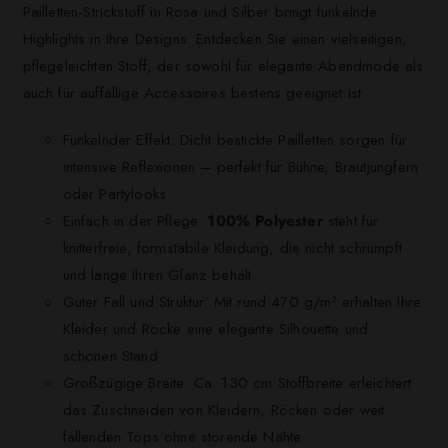
Pailletten-Strickstoff in Rosa und Silber bringt funkelnde
Highlights in Ihre Designs. Entdecken Sie einen vielseitigen,
pflegeleichten Stoff, der sowohl für elegante Abendmode als
auch für auffällige Accessoires bestens geeignet ist.
Funkelnder Effekt: Dicht bestickte Pailletten sorgen für
intensive Reflexionen – perfekt für Bühne, Brautjungfern
oder Partylooks.
Einfach in der Pflege:
100% Polyester
steht für
knitterfreie, formstabile Kleidung, die nicht schrumpft
und lange ihren Glanz behält.
Guter Fall und Struktur: Mit rund 470 g/m² erhalten Ihre
Kleider und Röcke eine elegante Silhouette und
schönen Stand.
Großzügige Breite: Ca. 130 cm Stoffbreite erleichtert
das Zuschneiden von Kleidern, Röcken oder weit
fallenden Tops ohne störende Nähte.