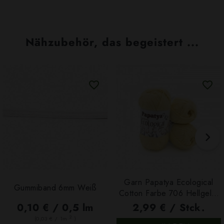
Nähzubehör, das begeistert ...
Garn Papatya Ecological
Gummiband 6mm Weiß
Cotton Farbe 706 Hellgelb,
100g
0,10 € / 0,5 lm
2,99 € / Stck.
2
(0,03 € / 1m
)