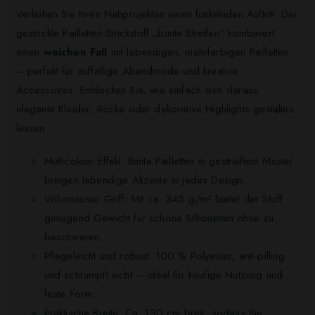
Verleihen Sie Ihren Nähprojekten einen funkelnden Auftritt. Der
gestrickte Pailletten-Strickstoff „bunte Streifen“ kombiniert
einen
weichen Fall
mit lebendigen, mehrfarbigen Pailletten
– perfekt für auffällige Abendmode und kreative
Accessoires. Entdecken Sie, wie einfach sich daraus
elegante Kleider, Röcke oder dekorative Highlights gestalten
lassen.
Multicolour-Effekt: Bunte Pailletten in gestreiftem Muster
bringen lebendige Akzente in jedes Design.
Voluminöser Griff: Mit ca. 345 g/m² bietet der Stoff
genügend Gewicht für schöne Silhouetten ohne zu
beschweren.
Pflegeleicht und robust: 100 % Polyester, anti-pilling
und schrumpft nicht – ideal für häufige Nutzung und
feste Form.
Praktische Breite: Ca. 130 cm breit, sodass Sie