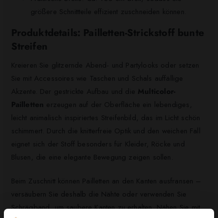
größere Schnittteile effizient zuschneiden können.
Produktdetails: Pailletten-Strickstoff bunte
Streifen
Kreieren Sie glitzernde Abend- und Partylooks oder setzen
Sie mit Accessoires wie Taschen und Schals auffällige
Akzente. Der gestrickte Aufbau und die
Multicolor-
Pailletten
erzeugen auf der Oberfläche ein lebendiges,
leicht animalisch inspiriertes Streifenbild, das im Licht schön
schimmert. Durch die knitterfreie Optik und den weichen Fall
eignet sich der Stoff besonders für Kleider, Röcke und
Blusen, die eine elegante Bewegung zeigen sollen.
Beim Zuschnitt können Pailletten an den Kanten ausfransen –
versäubern Sie deshalb die Nähte oder verwenden Sie
Schrägband, um saubere Kanten zu erhalten. Nähen Sie mit