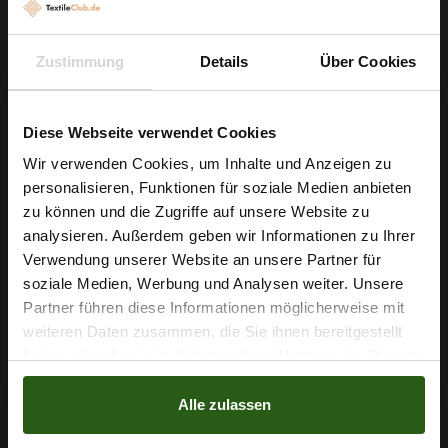
geeigneten Nadeln und geben Sie bei Bedarf ein extra Futter
für mehr Tragekomfort und Stabilität hinzu. Dank seiner
robusten Polyesterqualität ist der Stoff außerdem
Zustimmung
Details
Über Cookies
pflegeleichter als empfindliche Naturmaterialien und langlebig
im Gebrauch.
Diese Webseite verwendet Cookies
Holen Sie sich jetzt diesen besonderen Paillettenstoff und
Wir verwenden Cookies, um Inhalte und Anzeigen zu
starten Sie Ihr nächstes glamouröses Projekt – Ihre Kreativität
personalisieren, Funktionen für soziale Medien anbieten
Wie wäre es mit
zu können und die Zugriffe auf unsere Website zu
verdient diesen funkelnden Begleiter.
5 % Rabatt
analysieren. Außerdem geben wir Informationen zu Ihrer
Verwendung unserer Website an unsere Partner für
auf deine erste Bestellung?
soziale Medien, Werbung und Analysen weiter. Unsere
Nähzubehör, das begeistert ...
Partner führen diese Informationen möglicherweise mit
Na klar!
weiteren Daten zusammen, die Sie ihnen bereitgestellt
haben oder die sie im Rahmen Ihrer Nutzung der Dienste
Nein, Danke
gesammelt haben.
Alle zulassen