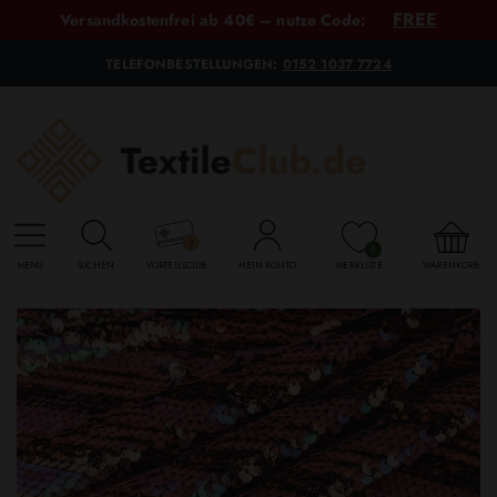
FREE
Versandkostenfrei ab 40€ – nutze Code:
TELEFONBESTELLUNGEN:
0152 1037 7724
0
MENU
SUCHEN
VORTEILSCLUB
MEIN KONTO
MERKLISTE
WARENKORB