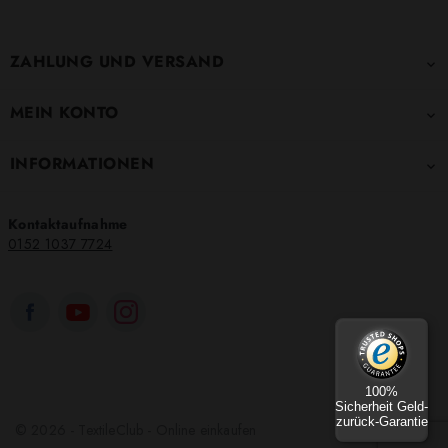
ZAHLUNG UND VERSAND

MEIN KONTO

INFORMATIONEN

Kontaktaufnahme
0152 1037 7724
100%
Sicherheit Geld-
zurück-Garantie
© 2026 - TextileClub - Online einkaufen